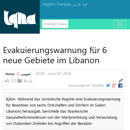
English
Français
.
.
فارسی
Desktop-Version
باز
و
بسته
کردن
Evakuierungswarnung für 6
منو
neue Gebiete im Libanon
20:09 - June 07, 2026
Home
عمومی
3014895
Nachrichten-ID:
IQNA- Während das zionistische Regime eine Evakuierungswarnung
für Bewohner von sechs Ortschaften und Dörfern im Süden
Libanons herausgab, berichtete das libanesische
Gesundheitsministerium von der Märtyrertötung und Verwundung
von Dutzenden Zivilisten bei Angriffen der Besatzer.