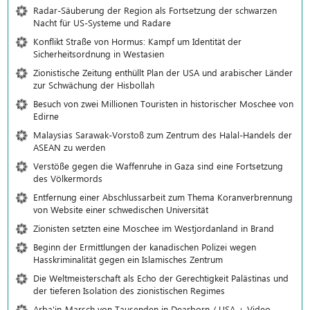
Radar-Säuberung der Region als Fortsetzung der schwarzen
Nacht für US-Systeme und Radare
Konflikt Straße von Hormus: Kampf um Identität der
Sicherheitsordnung in Westasien
Zionistische Zeitung enthüllt Plan der USA und arabischer Länder
zur Schwächung der Hisbollah
Besuch von zwei Millionen Touristen in historischer Moschee von
Edirne
Malaysias Sarawak-Vorstoß zum Zentrum des Halal-Handels der
ASEAN zu werden
Verstöße gegen die Waffenruhe in Gaza sind eine Fortsetzung
des Völkermords
Entfernung einer Abschlussarbeit zum Thema Koranverbrennung
von Website einer schwedischen Universität
Zionisten setzten eine Moschee im Westjordanland in Brand
Beginn der Ermittlungen der kanadischen Polizei wegen
Hasskriminalität gegen ein Islamisches Zentrum
Die Weltmeisterschaft als Echo der Gerechtigkeit Palästinas und
der tieferen Isolation des zionistischen Regimes
Arba'in-Marsch von Tausenden in Dearborn / USA + Video