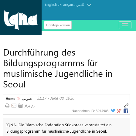
English
Français
.
.
فارسی
Desktop-Version
باز
و
بسته
کردن
Durchführung des
منو
Bildungsprogramms für
muslimische Jugendliche in
Seoul
21:17 - June 08, 2026
Home
عمومی
3014903
Nachrichten-ID:
IQNA- Die Islamische Föderation Südkoreas veranstaltet ein
Bildungsprogramm für muslimische Jugendliche in Seoul.