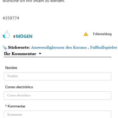
wünsche ich mir Imam zu werden.
4359774
Fehlermeldung
MÖGEN
0
Stichworte:
Auswendiglernen des Korans
،
Fußballspieler
Ihr Kommentar
Nombre
Correo electrónico
* Kommentar