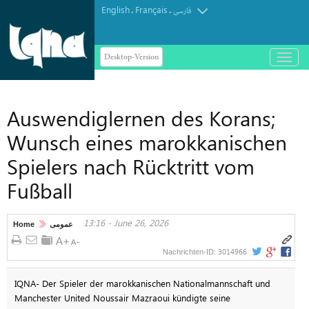
English
Français
.
.
فارسی
Desktop-Version
باز
و
بسته
کردن
Auswendiglernen des Korans;
منو
Wunsch eines marokkanischen
Spielers nach Rücktritt vom
Fußball
13:16 - June 26, 2026
Home
عمومی
3014966
Nachrichten-ID:
IQNA- Der Spieler der marokkanischen Nationalmannschaft und
Manchester United Noussair Mazraoui kündigte seine