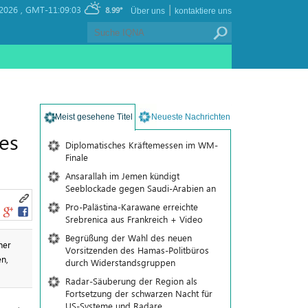
|
2026 ,
GMT-11:09:03
8.99°
Über uns
kontaktiere uns
Meist gesehene Titel
Neueste Nachrichten
es
Diplomatisches Kräftemessen im WM-
Finale
Ansarallah im Jemen kündigt
Seeblockade gegen Saudi-Arabien an
Pro-Palästina-Karawane erreichte
Srebrenica aus Frankreich + Video
Begrüßung der Wahl des neuen
ner
Vorsitzenden des Hamas-Politbüros
en,
durch Widerstandsgruppen
Radar-Säuberung der Region als
Fortsetzung der schwarzen Nacht für
US-Systeme und Radare