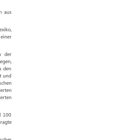
h aus
exiko,
 einer
h der
egen,
zu den
it und
schen
terten
erten
d 100
ragte
scher