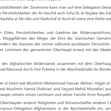
nlichkeiten der Zeremonie kann man auf eine Delegation best
ersönlichkeiten der Al-Haschd asch-Schaʿbī, al-Nujaba des Ira
Karbela al-Mu'alla und Nadschaf al-Aschraf sowie eine Reihe we
Eliten, Persönlichkeiten und Gelehrte der Widerstandsfront,
g, Weggefährten des Weges der Ehre der islamischen Gemeins
Ländern des Raumes des immer während azurblauen Persischen 
en Leichnam des gemarterten Oberhaupt erneut mit den Ideale
n des afghanischen Widerstands zusammen mit dem Oberhaup
ad Massoud durch ihre Präsenz in der Abschiedshalle ihr Bündni
at-ul-Islam wal-Muslimin Mohammad-Hassan Akhtari, Hojjat-ul-
 wal-Muslimin Hamid Shahriari und Seyyed Mehdi Mostafavi au
aupts seinem reinen Leichnam und seiner Familie ihren Respekt
ie Oberhäupter anderer Religionen und Wissenschaftler anderer L
temiyoun-Delegation Afghanistans in der Abschiedshalle ein, u