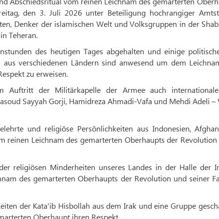
nd Abschiedsritual vom reinen Leichnam des gemarterten Oberh
eitag, den 3. Juli 2026 unter Beteiligung hochrangiger Amtst
eiten, Denker der islamischen Welt und Volksgruppen in der Sha
in Teheran.
nstunden des heutigen Tages abgehalten und einige politisch
ppen aus verschiedenen Ländern sind anwesend um dem Leichna
Respekt zu erweisen.
m Auftritt der Militärkapelle der Armee auch international
Masoud Sayyah Gorji, Hamidreza Ahmadi-Vafa und Mehdi Adeli – 
ehrte und religiöse Persönlichkeiten aus Indonesien, Afghani
em reinen Leichnam des gemarterten Oberhaupts der Revolution 
 der religiösen Minderheiten unseres Landes in der Halle der 
nam des gemarterten Oberhaupts der Revolution und seiner Fa
eiten der Kata'ib Hisbollah aus dem Irak und eine Gruppe gesch
marterten Oberhaupt ihren Respekt.