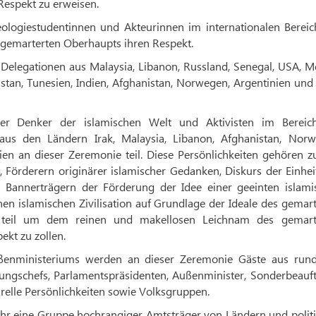
espekt zu erweisen.
eologiestudentinnen und Akteurinnen im internationalen Bereic
 gemarterten Oberhaupts ihren Respekt.
Delegationen aus Malaysia, Libanon, Russland, Senegal, USA, M
tan, Tunesien, Indien, Afghanistan, Norwegen, Argentinien und
 Denker der islamischen Welt und Aktivisten im Bereic
aus den Ländern Irak, Malaysia, Libanon, Afghanistan, Norw
ien an dieser Zeremonie teil. Diese Persönlichkeiten gehören 
t, Förderern originärer islamischer Gedanken, Diskurs der Einhe
Bannerträgern der Förderung der Idee einer geeinten islami
n islamischen Zivilisation auf Grundlage der Ideale des gemar
teil um dem reinen und makellosen Leichnam des gemart
kt zu zollen.
ßenministeriums werden an dieser Zeremonie Gäste aus run
ungschefs, Parlamentspräsidenten, Außenminister, Sonderbeauft
urelle Persönlichkeiten sowie Volksgruppen.
Uhr eine Gruppe hochrangiger Amtsträger von Ländern und politi