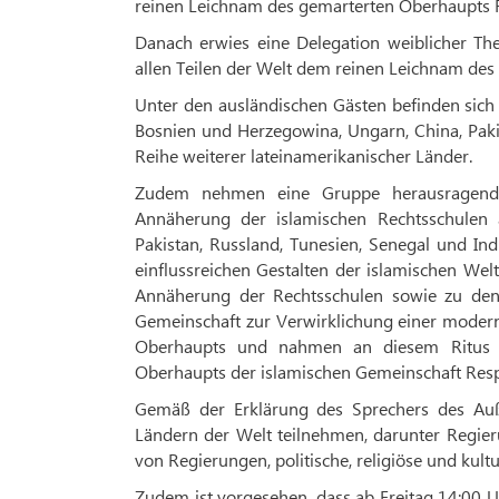
reinen Leichnam des gemarterten Oberhaupts R
Danach erwies eine Delegation weiblicher Th
allen Teilen der Welt dem reinen Leichnam des
Unter den ausländischen Gästen befinden sich 
Bosnien und Herzegowina, Ungarn, China, Pakis
Reihe weiterer lateinamerikanischer Länder.
Zudem nehmen eine Gruppe herausragender
Annäherung der islamischen Rechtsschulen 
Pakistan, Russland, Tunesien, Senegal und Ind
einflussreichen Gestalten der islamischen Wel
Annäherung der Rechtsschulen sowie zu den 
Gemeinschaft zur Verwirklichung einer moderne
Oberhaupts und nahmen an diesem Ritus 
Oberhaupts der islamischen Gemeinschaft Respe
Gemäß der Erklärung des Sprechers des Au
Ländern der Welt teilnehmen, darunter Regier
von Regierungen, politische, religiöse und kult
Zudem ist vorgesehen, dass ab Freitag 14:00 