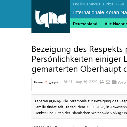
English
Français
Türkçe
.
.
.
.
العربیة
Internationale Koran N
Deutschland
Alle Nachri
Bezeigung des Respekts po
Persönlichkeiten einiger
gemarterten Oberhaupt d
16:13 - July 04, 2026
Home
عمومی
Teheran (IQNA)- Die Zeremonie zur Bezeigung des Resp
Familie findet seit Freitag, dem 3. Juli 2026, in Anwese
Denker und Eliten der islamischen Welt sowie Volksgrup