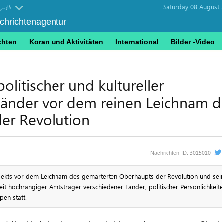
Saturday 08 August 
فارسی
achrichtenagentur
chten
Koran und Aktivitäten
International
Bilder -Video
litischer und kultureller
 Länder vor dem reinen Leichnam d
er Revolution
3015010
Nachrichten-ID:
ekts vor dem Leichnam des gemarterten Oberhaupts der Revolution und sei
nheit hochrangiger Amtsträger verschiedener Länder, politischer Persönlichkeit
pen statt.