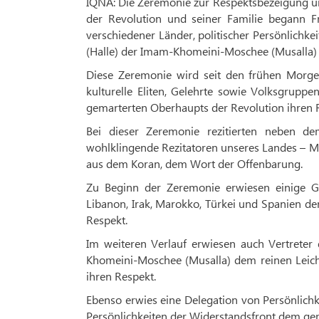
IQNA: Die Zeremonie zur Respektsbezeigung u
der Revolution und seiner Familie begann Fr
verschiedener Länder, politischer Persönlichk
(Halle) der Imam-Khomeini-Moschee (Musalla) 
Diese Zeremonie wird seit den frühen Morge
kulturelle Eliten, Gelehrte sowie Volksgru
gemarterten Oberhaupts der Revolution ihren 
Bei dieser Zeremonie rezitierten neben de
wohlklingende Rezitatoren unseres Landes – 
aus dem Koran, dem Wort der Offenbarung.
Zu Beginn der Zeremonie erwiesen einige Gel
Libanon, Irak, Marokko, Türkei und Spanien d
Respekt.
Im weiteren Verlauf erwiesen auch Vertreter
Khomeini-Moschee (Musalla) dem reinen Leich
ihren Respekt.
Ebenso erwies eine Delegation von Persönlichk
Persönlichkeiten der Widerstandsfront dem ge