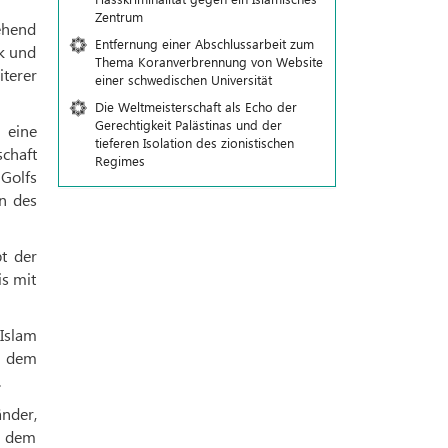
Zentrum
ehend
Entfernung einer Abschlussarbeit zum
k und
Thema Koranverbrennung von Website
iterer
einer schwedischen Universität
Die Weltmeisterschaft als Echo der
Gerechtigkeit Palästinas und der
 eine
tieferen Isolation des zionistischen
chaft
Regimes
Golfs
n des
t der
s mit
Islam
s dem
.
änder,
m dem