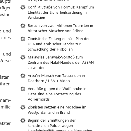
aupts
Konflikt Straße von Hormus: Kampf um
räger
Identität der Sicherheitsordnung in
bestan
Westasien
Besuch von zwei Millionen Touristen in
e und
historischer Moschee von Edirne
m des
Zionistische Zeitung enthüllt Plan der
USA und arabischer Länder zur
Schwächung der Hisbollah
e und
Malaysias Sarawak-Vorstoß zum
Verse
Zentrum des Halal-Handels der ASEAN
zu werden
Arba'in-Marsch von Tausenden in
stan,
Dearborn / USA + Video
ihren
Verstöße gegen die Waffenruhe in
Gaza sind eine Fortsetzung des
Völkermords
Imam-
milie
Zionisten setzten eine Moschee im
Westjordanland in Brand
Beginn der Ermittlungen der
ätzter
kanadischen Polizei wegen
Hasskriminalität gegen ein Islamisches