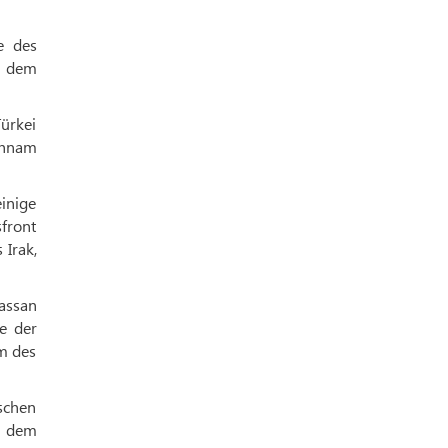
e des
m dem
Türkei
chnam
inige
front
 Irak,
assan
e der
am des
schen
m dem