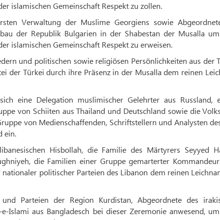
er islamischen Gemeinschaft Respekt zu zollen.
ersten Verwaltung der Muslime Georgiens sowie Abgeordnet
fbau der Republik Bulgarien in der Shabestan der Musalla u
er islamischen Gemeinschaft Respekt zu erweisen.
ern und politischen sowie religiösen Persönlichkeiten aus der 
ei der Türkei durch ihre Präsenz in der Musalla dem reinen Lei
sich eine Delegation muslimischer Gelehrter aus Russland, e
ppe von Schiiten aus Thailand und Deutschland sowie die Volks
ruppe von Medienschaffenden, Schriftstellern und Analysten des
 ein.
libanesischen Hisbollah, die Familie des Märtyrers Seyyed H
Mughniyeh, die Familien einer Gruppe gemarterter Kommandeur
r nationaler politischer Parteien des Libanon dem reinen Leichn
und Parteien der Region Kurdistan, Abgeordnete des iraki
t-e-Islami aus Bangladesch bei dieser Zeremonie anwesend, u