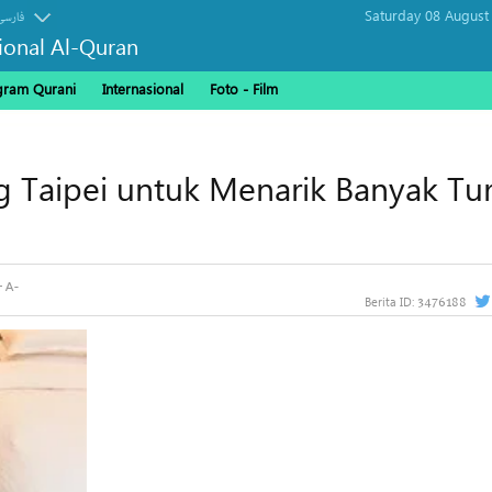
Saturday 08 August
فارسی
sional Al-Quran
gram Qurani
Internasional
Foto - Film
 Taipei untuk Menarik Banyak Tur
3476188
Berita ID: