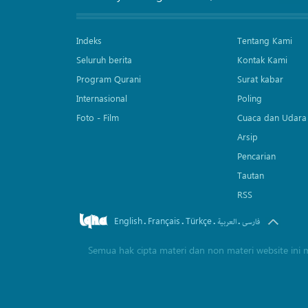
Indeks
Tentang Kami
Seluruh berita
Kontak Kami
Program Qurani
Surat kabar
Internasional
Poling
Foto - Film
Cuaca dan Udara
Arsip
Pencarian
Tautan
RSS
English
Français
Türkçe
.
.
.
.
فارسی
العربیة
Semua hak cipta materi dan non materi website ini 