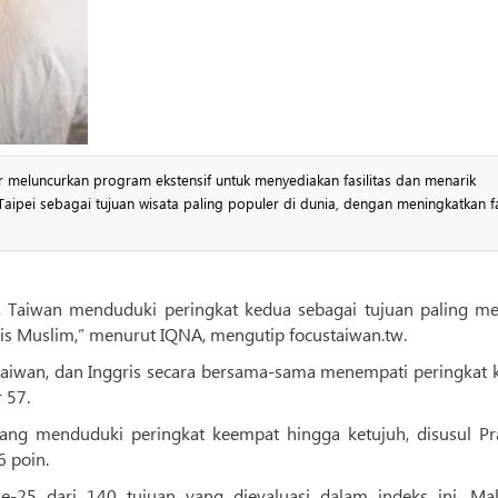
 meluncurkan program ekstensif untuk menyediakan fasilitas dan menarik
ipei sebagai tujuan wisata paling populer di dunia, dengan meningkatkan fas
, Taiwan menduduki peringkat kedua sebagai tujuan paling me
is Muslim,” menurut IQNA, mengutip focustaiwan.tw.
 Taiwan, dan Inggris secara bersama-sama menempati peringkat 
 57.
pang menduduki peringkat keempat hingga ketujuh, disusul Pra
6 poin.
e-25 dari 140 tujuan yang dievaluasi dalam indeks ini. Mal