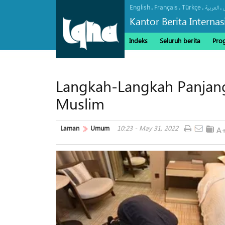
English
Français
Türkçe
.
.
.
.
العربیة
Kantor Berita Interna
Indeks
Seluruh berita
Pro
Langkah-Langkah Panjang
Muslim
Laman
Umum
10:23 - May 31, 2022