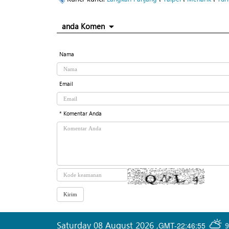
anda Komen
Nama
Email
* Komentar Anda
Saturday 08 August 2026
,
GMT-22:46:55
9