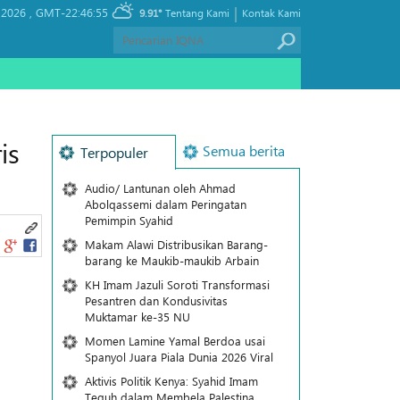
|
 2026 ,
GMT-22:46:55
9.91°
Tentang Kami
Kontak Kami
is
Semua berita
Terpopuler
Audio/ Lantunan oleh Ahmad
Abolqassemi dalam Peringatan
Pemimpin Syahid
Makam Alawi Distribusikan Barang-
barang ke Maukib-maukib Arbain
KH Imam Jazuli Soroti Transformasi
Pesantren dan Kondusivitas
Muktamar ke-35 NU
Momen Lamine Yamal Berdoa usai
Spanyol Juara Piala Dunia 2026 Viral
Aktivis Politik Kenya: Syahid Imam
Teguh dalam Membela Palestina