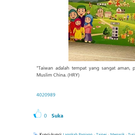
"Taiwan adalah tempat yang sangat aman, p
Muslim China. (HRY)
4020989
0
Suka
Kunci-kunci:
،
،
،
Langkah Panjang
Taipei
Menarik
Tur