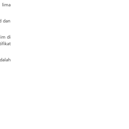
m lima
rd dan
im di
fikat
dalah