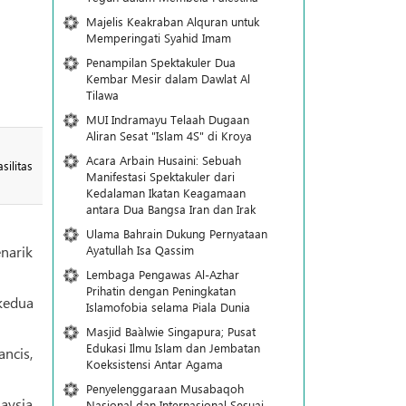
Majelis Keakraban Alquran untuk
Memperingati Syahid Imam
Penampilan Spektakuler Dua
Kembar Mesir dalam Dawlat Al
Tilawa
MUI Indramayu Telaah Dugaan
Aliran Sesat "Islam 4S" di Kroya
Acara Arbain Husaini: Sebuah
ilitas
Manifestasi Spektakuler dari
Kedalaman Ikatan Keagamaan
antara Dua Bangsa Iran dan Irak
Ulama Bahrain Dukung Pernyataan
Ayatullah Isa Qassim
narik
Lembaga Pengawas Al-Azhar
Prihatin dengan Peningkatan
kedua
Islamofobia selama Piala Dunia
Masjid Ba`alwie Singapura; Pusat
Edukasi Ilmu Islam dan Jembatan
ncis,
Koeksistensi Antar Agama
Penyelenggaraan Musabaqoh
aysia
Nasional dan Internasional Sesuai