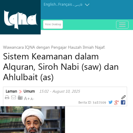
English
Français
.
.
فارسی
Versi Desktop
باز
و
بسته
کردن
Wawancara IQNA dengan Pengajar Hauzah Ilmiah Najaf:
منو
Sistem Keamanan dalam
Alquran, Siroh Nabi (saw) dan
Ahlulbait (as)
Laman
Umum
15:02 - August 10, 2025
3482509
Berita ID: