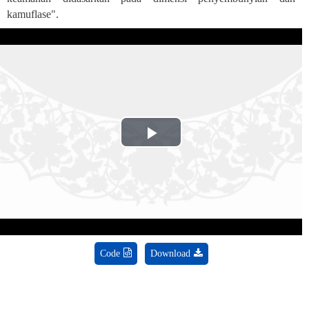
kamuflase
."
Play
Video
Code
Download