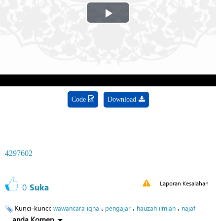
Play
Video
Code
Download
4297602
Laporan Kesalahan
0
Suka
Kunci-kunci:
،
،
،
wawancara iqna
pengajar
hauzah ilmiah
najaf
anda Komen