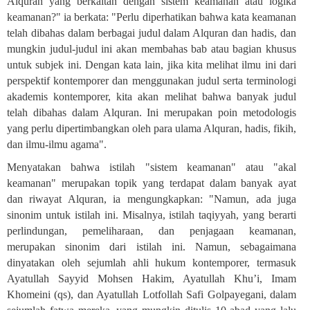
Alquran yang berkaitan dengan sistem keamanan atau logika
keamanan?" ia berkata: "Perlu diperhatikan bahwa kata keamanan
telah dibahas dalam berbagai judul dalam Alquran dan hadis, dan
mungkin judul-judul ini akan membahas bab atau bagian khusus
untuk subjek ini. Dengan kata lain, jika kita melihat ilmu ini dari
perspektif kontemporer dan menggunakan judul serta terminologi
akademis kontemporer, kita akan melihat bahwa banyak judul
telah dibahas dalam Alquran. Ini merupakan poin metodologis
yang perlu dipertimbangkan oleh para ulama Alquran, hadis, fikih,
dan ilmu-ilmu agama
."
Menyatakan bahwa istilah "sistem keamanan" atau "akal
keamanan" merupakan topik yang terdapat dalam banyak ayat
dan riwayat Alquran, ia mengungkapkan: "Namun, ada juga
sinonim untuk istilah ini. Misalnya, istilah taqiyyah, yang berarti
perlindungan, pemeliharaan, dan penjagaan keamanan,
merupakan sinonim dari istilah ini. Namun, sebagaimana
dinyatakan oleh sejumlah ahli hukum kontemporer, termasuk
Ayatullah Sayyid Mohsen Hakim, Ayatullah Khu’i, Imam
Khomeini (qs), dan Ayatullah Lotfollah Safi Golpayegani, dalam