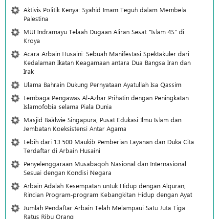
Aktivis Politik Kenya: Syahid Imam Teguh dalam Membela
Palestina
MUI Indramayu Telaah Dugaan Aliran Sesat "Islam 4S" di
Kroya
Acara Arbain Husaini: Sebuah Manifestasi Spektakuler dari
Kedalaman Ikatan Keagamaan antara Dua Bangsa Iran dan
Irak
Ulama Bahrain Dukung Pernyataan Ayatullah Isa Qassim
Lembaga Pengawas Al-Azhar Prihatin dengan Peningkatan
Islamofobia selama Piala Dunia
Masjid Ba`alwie Singapura; Pusat Edukasi Ilmu Islam dan
Jembatan Koeksistensi Antar Agama
Lebih dari 13.500 Maukib Pemberian Layanan dan Duka Cita
Terdaftar di Arbain Husaini
Penyelenggaraan Musabaqoh Nasional dan Internasional
Sesuai dengan Kondisi Negara
Arbain Adalah Kesempatan untuk Hidup dengan Alquran;
Rincian Program-program Kebangkitan Hidup dengan Ayat
Jumlah Pendaftar Arbain Telah Melampaui Satu Juta Tiga
Ratus Ribu Orang