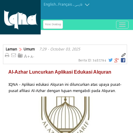
English
Français
.
.
فارسی
Versi Desktop
باز
و
بسته
کردن
منو
Laman
Umum
7:29 - October 03, 2025
3482794
Berita ID:
Al-Azhar Luncurkan Aplikasi Edukasi Alquran
IQNA - Aplikasi edukasi Alquran ini diluncurkan atas upaya pusat-
pusat afiliasi Al-Azhar dengan tujuan mengabdi pada Alquran.