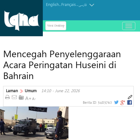
English
Français
.
.
فارسی
Versi Desktop
باز
و
بسته
کردن
Mencegah Penyelenggaraan
منو
Acara Peringatan Huseini di
Bahrain
Laman
Umum
14:10 - June 22, 2026
3483762
Berita ID: