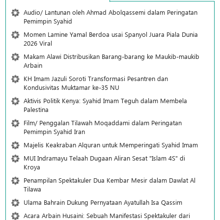
Audio/ Lantunan oleh Ahmad Abolqassemi dalam Peringatan
Pemimpin Syahid
Momen Lamine Yamal Berdoa usai Spanyol Juara Piala Dunia
2026 Viral
Makam Alawi Distribusikan Barang-barang ke Maukib-maukib
Arbain
KH Imam Jazuli Soroti Transformasi Pesantren dan
Kondusivitas Muktamar ke-35 NU
Aktivis Politik Kenya: Syahid Imam Teguh dalam Membela
Palestina
Film/ Penggalan Tilawah Moqaddami dalam Peringatan
Pemimpin Syahid Iran
Majelis Keakraban Alquran untuk Memperingati Syahid Imam
MUI Indramayu Telaah Dugaan Aliran Sesat "Islam 4S" di
Kroya
Penampilan Spektakuler Dua Kembar Mesir dalam Dawlat Al
Tilawa
Ulama Bahrain Dukung Pernyataan Ayatullah Isa Qassim
Acara Arbain Husaini: Sebuah Manifestasi Spektakuler dari