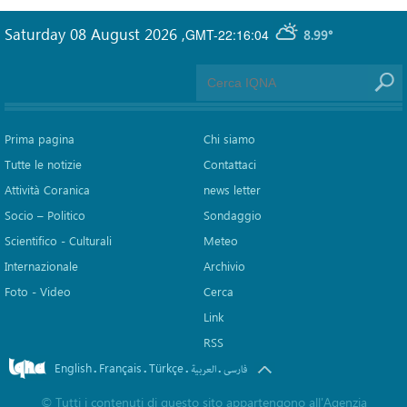
Saturday 08 August 2026
,
GMT-22:16:04
8.99°
Prima pagina
Chi siamo
Tutte le notizie
Contattaci
Attività Coranica
news letter
Socio – Politico
Sondaggio
Scientifico - Culturali
Meteo
Internazionale
Archivio
Foto - Video
Cerca
Link
RSS
English
Français
Türkçe
.
.
.
.
فارسی
العربیة
©
Tutti i contenuti di questo sito appartengono all'Agenzia