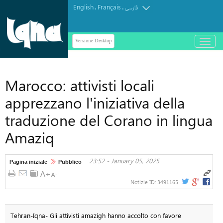
English
Français
.
.
فارسی
Versione Desktop
باز
و
بسته
کردن
Marocco: attivisti locali
منو
apprezzano l'iniziativa della
traduzione del Corano in lingua
Amaziq
23:52 - January 05, 2025
Pagina iniziale
Pubblico
Notizie ID:
3491165
Tehran-Iqna- Gli attivisti amazigh hanno accolto con favore