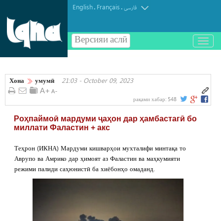
English
Français
.
.
فارسی
Версияи аслӣ
باز
و
بسته
کردن
Хона
умумӣ
21:03 - October 09, 2023
منو
рақами хабар:
548
Роҳпаймоӣ мардуми ҷаҳон дар ҳамбастагӣ бо
миллати Фаластин + акс
Теҳрон (ИКНА) Мардуми кишварҳои мухталифи минтақа то
Аврупо ва Амрико дар ҳимоят аз Фаластин ва маҳкумияти
режими палиди саҳюнистӣ ба хиёбонҳо омаданд.