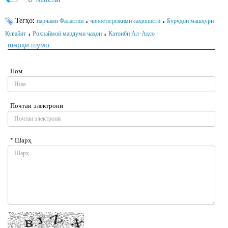
Тегҳо:
،
،
парчами Фаластин
ҷиноёти режими саҳюнистӣ
Бурҷҳои машҳури
،
،
Кувайят
Роҳпаймоӣ мардуми ҷаҳон
Катоиби Ал-Ақсо
шарҳи шумо
Ном
Почтаи электронӣ
* Шарҳ