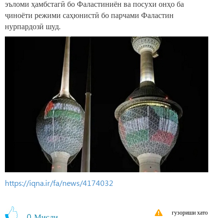
эъломи ҳамбстагӣ бо Фаластиниён ва посухи онҳо ба
ҷиноёти режими саҳюнистӣ бо парчами Фаластин
нурпардозӣ шуд.
https://iqna.ir/fa/news/4174032
гузориши хато
0
Мисли