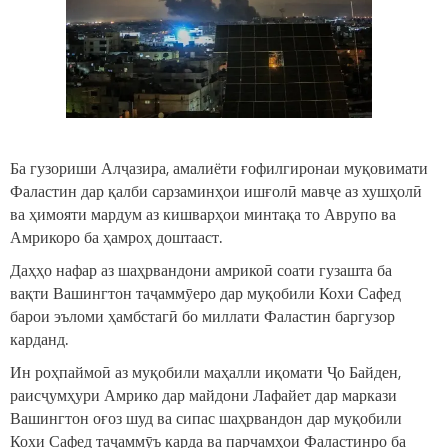
Ба гузориши Алҷазира, амалиёти ғофилгиронаи муқовимати
Фаластин дар қалби сарзаминҳои ишғолӣ мавҷе аз хушҳолӣ
ва ҳимояти мардум аз кишварҳои минтақа то Аврупо ва
Амрикоро ба ҳамроҳ доштааст.
Даҳҳо нафар аз шаҳрвандони амрикоӣ соати гузашта ба
вақти Вашингтон таҷаммӯеро дар муқобили Кохи Сафед
барои эъломи ҳамбстагӣ бо миллати Фаластин баргузор
карданд.
Ин роҳпаймоӣ аз муқобили маҳалли иқомати Ҷо Байден,
раисҷумҳури Амрико дар майдони Лафайет дар маркази
Вашингтон оғоз шуд ва сипас шаҳрвандон дар муқобили
Кохи Сафед таҷаммӯъ карда ва парчамҳои Фаластинро ба