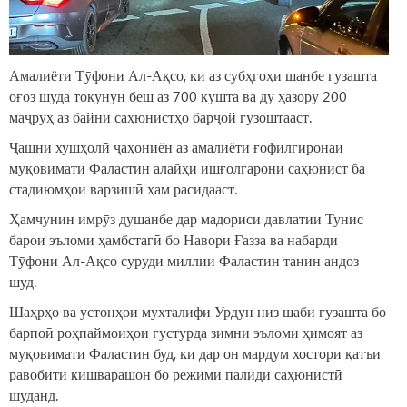
Амалиёти Тӯфони Ал-Ақсо, ки аз субҳгоҳи шанбе гузашта
оғоз шуда токунун беш аз 700 кушта ва ду ҳазору 200
маҷрӯҳ аз байни саҳюнистҳо барҷой гузоштааст.
Ҷашни хушҳолӣ ҷаҳониён аз амалиёти ғофилгиронаи
муқовимати Фаластин алайҳи ишғолгарони саҳюнист ба
стадиюмҳои варзишӣ ҳам расидааст.
Ҳамчунин имрӯз душанбе дар мадориси давлатии Тунис
барои эъломи ҳамбстагӣ бо Навори Ғазза ва набарди
Тӯфони Ал-Ақсо суруди миллии Фаластин танин андоз
шуд.
Шаҳрҳо ва устонҳои мухталифи Урдун низ шаби гузашта бо
барпоӣ роҳпаймоиҳои густурда зимни эъломи ҳимоят аз
муқовимати Фаластин буд, ки дар он мардум хостори қатъи
равобити кишварашон бо режими палиди саҳюнистӣ
шуданд.