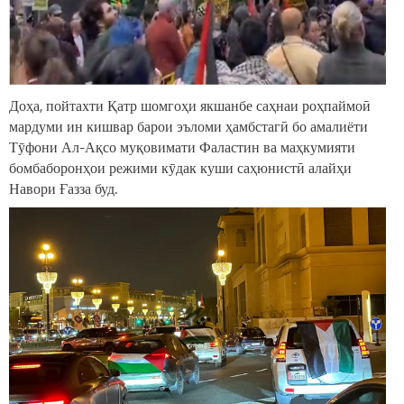
Доҳа, пойтахти Қатр шомгоҳи якшанбе саҳнаи роҳпаймоӣ
мардуми ин кишвар барои эъломи ҳамбстагӣ бо амалиёти
Тӯфони Ал-Ақсо муқовимати Фаластин ва маҳкумияти
бомбаборонҳои режими кӯдак куши саҳюнистӣ алайҳи
Навори Ғазза буд.