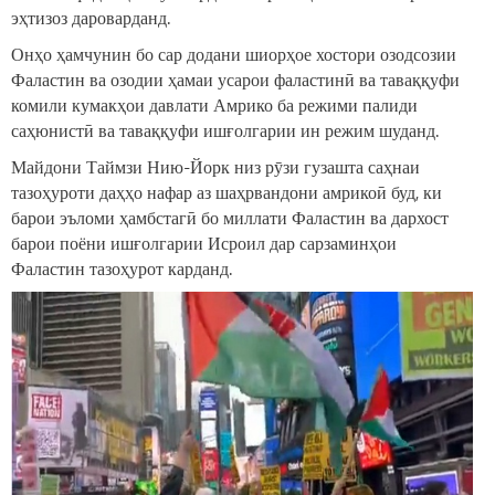
эҳтизоз дароварданд.
Онҳо ҳамчунин бо сар додани шиорҳое хостори озодсозии
Фаластин ва озодии ҳамаи усарои фаластинӣ ва таваққуфи
комили кумакҳои давлати Амрико ба режими палиди
саҳюнистӣ ва таваққуфи ишғолгарии ин режим шуданд.
Майдони Таймзи Нию-Йорк низ рӯзи гузашта саҳнаи
тазоҳуроти даҳҳо нафар аз шаҳрвандони амрикоӣ буд, ки
барои эъломи ҳамбстагӣ бо миллати Фаластин ва дархост
барои поёни ишғолгарии Исроил дар сарзаминҳои
Фаластин тазоҳурот карданд.