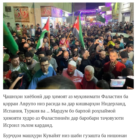
Ҷашнҳои хиёбонӣ дар ҳимоят аз муқовимати Фаластин ба
қорраи Аврупо низ расида ва дар кишварҳои Нидерланд,
Испания, Туркия ва ... Мардум бо барпоӣ роҳпаймоӣ
ҳимояти худро аз Фаластиниён дар баробари таҷовузоти
Исроил эълом карданд.
Бурҷҳои машҳури Кувайят низ шаби гузашта ба нишонаи