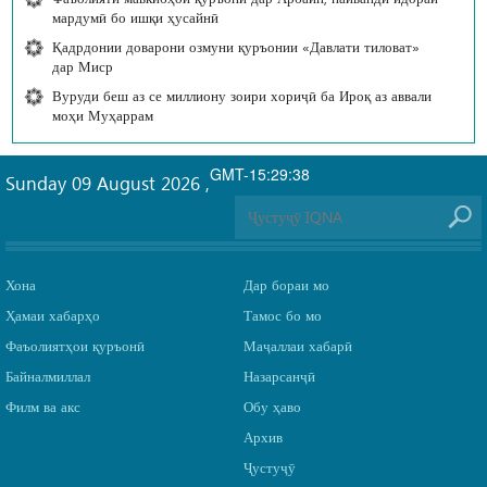
мардумӣ бо ишқи ҳусайнӣ
Қадрдонии доварони озмуни қуръонии «Давлати тиловат»
дар Миср
Вуруди беш аз се миллиону зоири хориҷӣ ба Ироқ аз аввали
моҳи Муҳаррам
GMT-15:29:38
Sunday 09 August 2026
,
Хона
Дар бораи мо
Ҳамаи хабарҳо
Тамос бо мо
Фаъолиятҳои қуръонӣ
Маҷаллаи хабарӣ
Байналмиллал
Назарсанҷӣ
Филм ва акс
Обу ҳаво
Архив
Ҷустуҷӯ