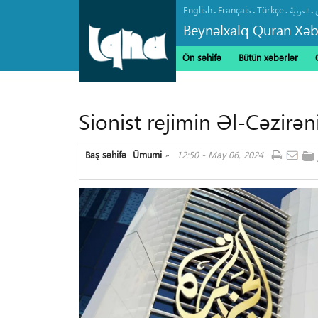
English
Français
Türkçe
.
.
.
.
العربیة
Beynəlxalq Quran Xəb
Ön səhifə
Bütün xəbərlər
Sionist rejimin Əl-Cəzirə
Baş səhifə
Ümumi
12:50 - May 06, 2024
»