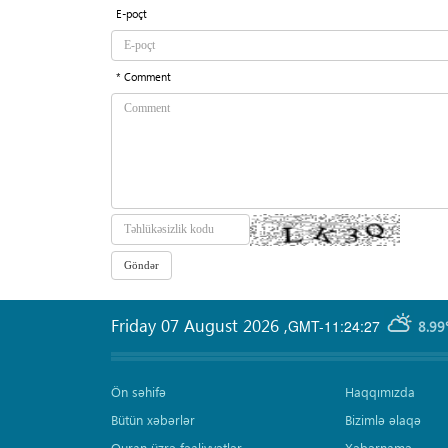
E-poçt
* Comment
Friday 07 August 2026
,
GMT-11:24:27
8.99
Ön səhifə
Haqqımızda
Bütün xəbərlər
Bizimlə əlaqə
Quran üzrə fəaliyyətlər
Xəbərnamə