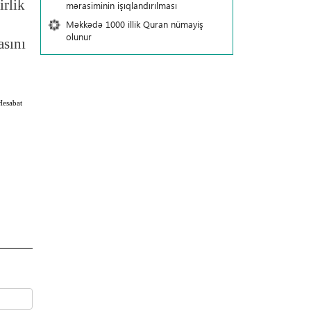
rlik
mərasiminin işıqlandırılması
Məkkədə 1000 illik Quran nümayiş
olunur
sını
Hesabat