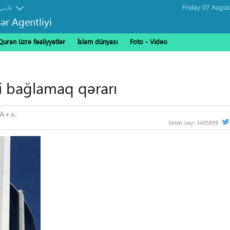
فارسی
ər Agentliyi
Quran üzrə fəaliyyətlər
İslam dünyası
Foto - Video
ni bağlamaq qərarı
Xəbər sayı:
3495899