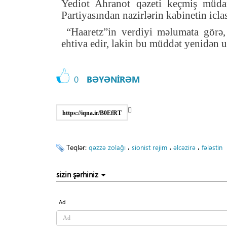
Yediot Ahranot qəzeti keçmiş müdafi
Partiyasından nazirlərin kabinetin icla
“Haaretz”in verdiyi məlumata görə
ehtiva edir, lakin bu müddət yenidən uz
0
BƏYƏNİRƏM
https://iqna.ir/B0EfRT
Teqlər:
،
،
،
qəzzə zolağı
sionist rejim
əlcəzirə
fələstin
sizin şərhiniz
Ad