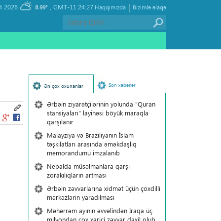
|
, Friday 07 August 2026
GMT-11:24:27
8.99°
Haqqımızda
Bizimlə əlaqə
Son xəbərlər
Ən çox oxunanlar
Ərbəin ziyarətçilərinin yolunda "Quran
stansiyaları" layihəsi böyük maraqla
qarşılanır
Malayziya və Braziliyanın İslam
təşkilatları arasında əməkdaşlıq
memorandumu imzalanıb
Nepalda müsəlmanlara qarşı
zorakılıqların artması
Ərbəin zəvvarlarına xidmət üçün çoxdilli
mərkəzlərin yaradılması
Məhərrəm ayının əvvəlindən İraqa üç
milyondan çox xarici zəvvar daxil olub