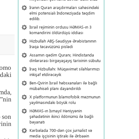
İranın Quran araşdırmaları sahəsindəki
elmi potensialı İndoneziyada təqdim
edilib.
İsrail rejiminin ordusu HƏMAS-ın 3
komandirini öldürdüyü iddiası
Hizbullah ABŞ-Səudiyyə Ərəbistanının
İraqa təcavüzünü pislədi
Assamın qədim Quranı; Hindistanda
dinlərarası birgəyaşayış tarixinin sübutu
Şlomo
İraq Hizbullahı: Müqavimət silahlarımızı
ldəki
inkişaf etdirəcəyik
Ben-Qvirin İsrail həbsxanaları ilə bağlı
mübahisəli planı dayandırıldı
mda,
X platformunun İslamofobik məzmunun
”nin
yayılmasındakı böyük rolu
HƏMAS-ın İsmayıl Həniyyənin
ə son
şəhadətinin ikinci ildönümü ilə bağlı
bəyanatı
rinin
Kərbəlada 700-dən çox jurnalist və
media işçisinin iştirakı ilə Ərbaəin