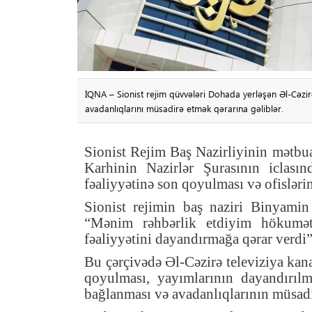
İQNA – Sionist rejim qüvvələri Dohada yerləşən Əl-Cəzirə
avadanlıqlarını müsadirə etmək qərarına gəliblər.
Sionist Rejim Baş Nazirliyinin mətbua
Karhinin Nazirlər Şurasının iclasın
fəaliyyətinə son qoyulması və ofislərin
Sionist rejimin baş naziri Binyamin
“Mənim rəhbərlik etdiyim hökumət y
fəaliyyətini dayandırmağa qərar verdi
Bu çərçivədə Əl-Cəzirə televiziya kanal
qoyulması, yayımlarının dayandırılmas
bağlanması və avadanlıqlarının müsadi