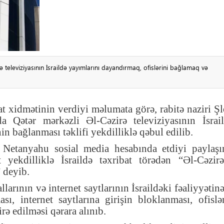
 televiziyasının İsraildə yayımlarını dayandırmaq, ofislərini bağlamaq və
t xidmətinin verdiyi məlumata görə, rabitə naziri 
da Qətər mərkəzli Əl-Cəzirə televiziyasının İsrai
in bağlanması təklifi yekdilliklə qəbul edilib
.
 Netanyahu sosial media hesabında etdiyi paylaşı
ekdilliklə İsraildə təxribat törədən “Əl-Cəzirə
” deyib
.
larının və internet saytlarının İsraildəki fəaliyyətin
ı, internet saytlarına girişin bloklanması, ofislə
rə edilməsi qərara alınıb
.