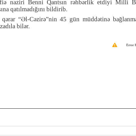
ə naziri Benni Qantsın rəhbərlik etdiyi Milli Bi
sına qatılmadığını bildirib
.
, qərar “Əl-Cəzirə”nin 45 gün müddətinə bağlanma
adıla bilər.
Error 