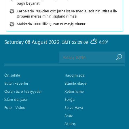
bağlı bəyanatı
Kərbəlada 700-dən çox jurnalist və media işçisinin iştirakı ilə
Ərbaəin mərasiminin işıqlandırılması
Məkkədə 1000 illik Quran nümayiş olunur
Saturday 08 August 2026
,
GMT-22:29:09
8.99°
Ön səhifə
Haqqımızda
Bütün xəbərlər
Bizimlə əlaqə
Quran üzrə fəaliyyətlər
Xəbərnamə
İslam dünyası
Sorğu
Foto - Video
Su və Hava
Arxiv
Axtarış