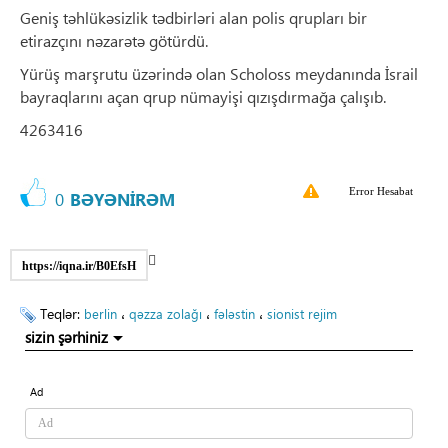
Geniş təhlükəsizlik tədbirləri alan polis qrupları bir
etirazçını nəzarətə götürdü.
Yürüş marşrutu üzərində olan Scholoss meydanında İsrail
bayraqlarını açan qrup nümayişi qızışdırmağa çalışıb.
4263416
Error Hesabat
0
BƏYƏNİRƏM
https://iqna.ir/B0EfsH
Teqlər:
،
،
،
berlin
qəzza zolağı
fələstin
sionist rejim
sizin şərhiniz
Ad