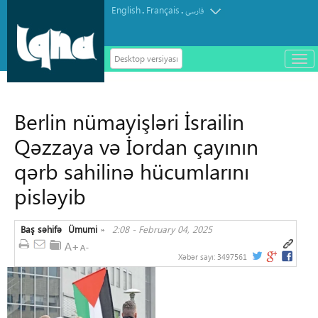
English
Français
.
.
فارسی
Desktop versiyası
باز
و
سته
ردن
Berlin nümayişləri İsrailin
منو
Qəzzaya və İordan çayının
qərb sahilinə hücumlarını
pisləyib
Baş səhifə
Ümumi
2:08 - February 04, 2025
»
Xəbər sayı:
3497561