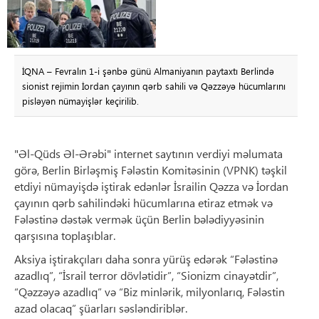
İQNA – Fevralın 1-i şənbə günü Almaniyanın paytaxtı Berlində
sionist rejimin İordan çayının qərb sahili və Qəzzəyə hücumlarını
pisləyən nümayişlər keçirilib.
"Əl-Qüds Əl-Ərəbi" internet saytının verdiyi məlumata
görə, Berlin Birləşmiş Fələstin Komitəsinin (VPNK) təşkil
etdiyi nümayişdə iştirak edənlər İsrailin Qəzza və İordan
çayının qərb sahilindəki hücumlarına etiraz etmək və
Fələstinə dəstək vermək üçün Berlin bələdiyyəsinin
qarşısına toplaşıblar.
Aksiya iştirakçıları daha sonra yürüş edərək “Fələstinə
azadlıq”, “İsrail terror dövlətidir”, “Sionizm cinayətdir”,
“Qəzzəyə azadlıq” və “Biz minlərik, milyonlarıq, Fələstin
azad olacaq” şüarları səsləndiriblər.