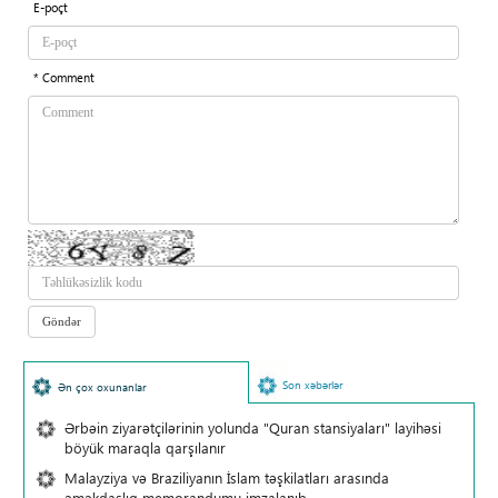
E-poçt
* Comment
Son xəbərlər
Ən çox oxunanlar
Ərbəin ziyarətçilərinin yolunda "Quran stansiyaları" layihəsi
böyük maraqla qarşılanır
Malayziya və Braziliyanın İslam təşkilatları arasında
əməkdaşlıq memorandumu imzalanıb