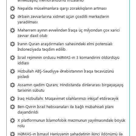
Nepalda müsəlmanlara qarşı zorakılıqların artması
Ərbəin zəvvarlarına xidmət üçün çoxdilli mərkəzlərin
yaradılması
Məhərrəm ayının əvvəlindən İraqa üç milyondan çox xarici
zəvvar daxil olub
İranın Quran araşdırmaları sahəsindəki elmi potensialı
İndoneziyada təqdim edilib.
İsrail rejiminin ordusu HƏMAS-ın 3 komandirini öldürdüyü
iddiası
Hizbullah ABŞ-Səudiyyə Ərəbistanının İraqa təcavüzünü
pislədi
Assamın qədim Quranı; Hindistanda dinlərarası birgəyaşayış
tarixinin sübutu
İraq Hizbullahı: Müqavimət silahlarımızı inkişaf etdirəcəyik
Ben-Qvirin İsrail həbsxanaları ilə bağlı mübahisəli planı
dayandırıldı
X platformunun İslamofobik məzmunun yayılmasındakı böyük
rolu
HƏMAS-ın İsmayıl Həniyyənin şəhadətinin ikinci ildönümü ilə