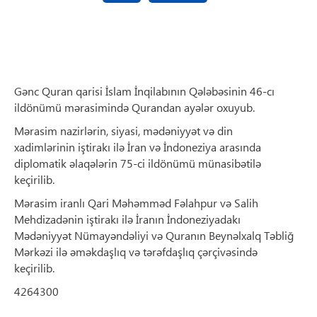
Gənc Quran qarisi İslam İnqilabının Qələbəsinin 46-cı
ildönümü mərasimində Qurandan ayələr oxuyub.
Mərasim nazirlərin, siyasi, mədəniyyət və din
xadimlərinin iştirakı ilə İran və İndoneziya arasında
diplomatik əlaqələrin 75-ci ildönümü münasibətilə
keçirilib.
Mərasim iranlı Qari Məhəmməd Fəlahpur və Salih
Mehdizadənin iştirakı ilə İranın İndoneziyadakı
Mədəniyyət Nümayəndəliyi və Quranın Beynəlxalq Təbliğ
Mərkəzi ilə əməkdaşlıq və tərəfdaşlıq çərçivəsində
keçirilib.
4264300