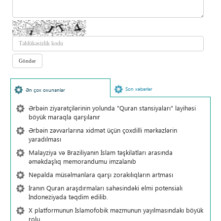
Son xəbərlər
Ən çox oxunanlar
Ərbəin ziyarətçilərinin yolunda "Quran stansiyaları" layihəsi
böyük maraqla qarşılanır
Ərbəin zəvvarlarına xidmət üçün çoxdilli mərkəzlərin
yaradılması
Malayziya və Braziliyanın İslam təşkilatları arasında
əməkdaşlıq memorandumu imzalanıb
Nepalda müsəlmanlara qarşı zorakılıqların artması
İranın Quran araşdırmaları sahəsindəki elmi potensialı
İndoneziyada təqdim edilib.
X platformunun İslamofobik məzmunun yayılmasındakı böyük
rolu