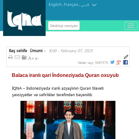
English
Français
.
.
فارسی
Desktop versiyası
باز
و
سته
ردن
Baş səhifə
Ümumi
8:00 - February 07, 2025
منو
»
Xəbər sayı:
3497575
Balaca iranlı qari İndoneziyada Quran oxuyub
İQNA – İndoneziyada iranlı azyaşlının Quran tilavəti
şəxsiyyətlər və səfirliklər tərəfindən bəyənilib.