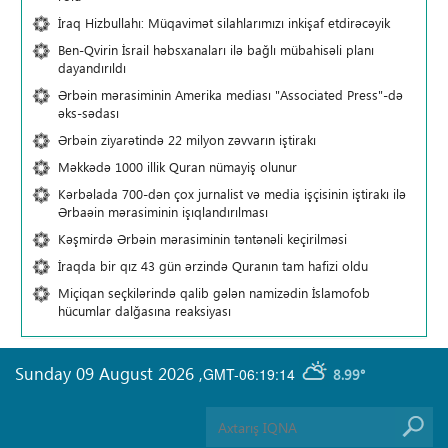
İraq Hizbullahı: Müqavimət silahlarımızı inkişaf etdirəcəyik
Ben-Qvirin İsrail həbsxanaları ilə bağlı mübahisəli planı
dayandırıldı
Ərbəin mərasiminin Amerika mediası "Associated Press"-də
əks-sədası
Ərbəin ziyarətində 22 milyon zəvvarın iştirakı
Məkkədə 1000 illik Quran nümayiş olunur
Kərbəlada 700-dən çox jurnalist və media işçisinin iştirakı ilə
Ərbaəin mərasiminin işıqlandırılması
Kəşmirdə Ərbəin mərasiminin təntənəli keçirilməsi
İraqda bir qız 43 gün ərzində Quranın tam hafizi oldu
Miçiqan seçkilərində qalib gələn namizədin İslamofob
hücumlar dalğasına reaksiyası
Sunday 09 August 2026
,
GMT-06:19:14
8.99°