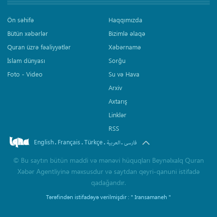
Ön səhifə
Haqqımızda
Bütün xəbərlər
Bizimlə əlaqə
Quran üzrə fəaliyyətlər
Xəbərnamə
İslam dünyası
Sorğu
Foto - Video
Su və Hava
Arxiv
Axtarış
Linklər
RSS
English
Français
Türkçe
.
.
.
.
فارسی
العربیة
©
Bu saytın bütün maddi və mənəvi hüquqları Beynəlxalq Quran
Xəbər Agentliyinə məxsusdur və saytdan qeyri-qanuni istifadə
qadağandır.
Tərəfindən istifadəyə verilmişdir :
" Iransamaneh "