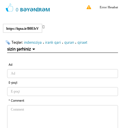
Error Hesabat
0
BƏYƏNİRƏM
https://iqna.ir/B0EfsV
Teqlər:
،
،
،
indenoziya
iranlı qari
quran
qiraət
sizin şərhiniz
Ad
E-poçt
* Comment