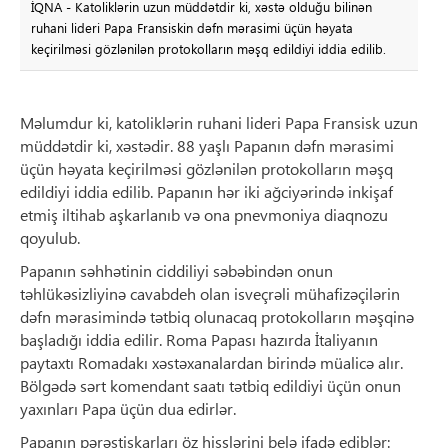
İQNA - Katoliklərin uzun müddətdir ki, xəstə olduğu bilinən
ruhani lideri Papa Fransiskin dəfn mərasimi üçün həyata
keçirilməsi gözlənilən protokolların məşq edildiyi iddia edilib.
Məlumdur ki, katoliklərin ruhani lideri Papa Fransisk uzun
müddətdir ki, xəstədir. 88 yaşlı Papanın dəfn mərasimi
üçün həyata keçirilməsi gözlənilən protokolların məşq
edildiyi iddia edilib. Papanın hər iki ağciyərində inkişaf
etmiş iltihab aşkarlanıb və ona pnevmoniya diaqnozu
qoyulub.
Papanın səhhətinin ciddiliyi səbəbindən onun
təhlükəsizliyinə cavabdeh olan isveçrəli mühafizəçilərin
dəfn mərasimində tətbiq olunacaq protokolların məşqinə
başladığı iddia edilir. Roma Papası hazırda İtaliyanın
paytaxtı Romadakı xəstəxanalardan birində müalicə alır.
Bölgədə sərt komendant saatı tətbiq edildiyi üçün onun
yaxınları Papa üçün dua edirlər.
Papanın pərəstişkarları öz hisslərini belə ifadə ediblər: