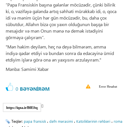
“Papa Fransiskin başına gələnlər möcüzədir, çünki bilirik
ki, o, vəzifəyə gələndə artıq səhhəti mürəkkəb idi, o, qoca
idi və mənim üçün hər gün möcüzədir, bu, daha çox
sübutdur, Allahın bizə çox yaxın olduğunun başqa bir
mesajıdır və mən Onun mənə nə demək istədiyini
görməyə çalışıram”.
"Mən həkim deyiləm, heç nə deyə bilmərəm, amma
indiyə qədər etdiyi və bundan sonra da edəcəyinə ümid
etdiyim işlərə görə ona ən yaxşısını arzulayıram."
Mənbə: Səmimi Xəbər
Error Hesabat
0
BƏYƏNİRƏM
https://iqna.ir/B0Eftq
Teqlər:
،
،
،
papa fransisk
dəfn mərasimi
Katoliklərinin rəhbəri
roma