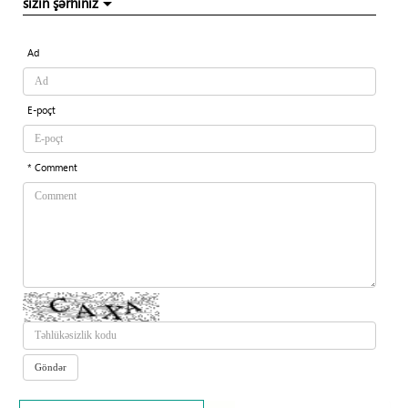
sizin şərhiniz
Ad
E-poçt
* Comment