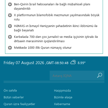
Ben-Qvirin İsrail həbsxanaları ilə bağlı mübahisəli planı
dayandırıldı
X platformunun İslamofobik məzmunun yayılmasındakı böyük
rolu
HƏMAS-ın İsmayıl Həniyyənin şəhadətinin ikinci ildönümü ilə
bağlı bəyanatı
Kərbəlada 700-dən çox jurnalist və media işçisinin iştirakı ilə
Ərbaəin mərasiminin işıqlandırılması
Məkkədə 1000 illik Quran nümayiş olunur
Friday 07 August 2026
,
GMT-08:50:48
8.99°
Ön səhifə
Haqqımızda
Bütün xəbərlər
Bizimlə əlaqə
Quran üzrə fəaliyyətlər
Xəbərnamə