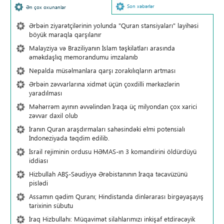
Son xəbərlər
Ən çox oxunanlar
Ərbəin ziyarətçilərinin yolunda "Quran stansiyaları" layihəsi
böyük maraqla qarşılanır
Malayziya və Braziliyanın İslam təşkilatları arasında
əməkdaşlıq memorandumu imzalanıb
Nepalda müsəlmanlara qarşı zorakılıqların artması
Ərbəin zəvvarlarına xidmət üçün çoxdilli mərkəzlərin
yaradılması
Məhərrəm ayının əvvəlindən İraqa üç milyondan çox xarici
zəvvar daxil olub
İranın Quran araşdırmaları sahəsindəki elmi potensialı
İndoneziyada təqdim edilib.
İsrail rejiminin ordusu HƏMAS-ın 3 komandirini öldürdüyü
iddiası
Hizbullah ABŞ-Səudiyyə Ərəbistanının İraqa təcavüzünü
pislədi
Assamın qədim Quranı; Hindistanda dinlərarası birgəyaşayış
tarixinin sübutu
İraq Hizbullahı: Müqavimət silahlarımızı inkişaf etdirəcəyik