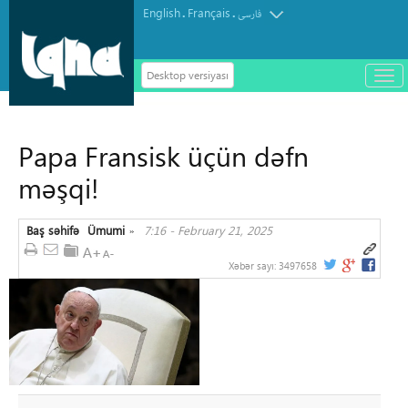
English
Français
.
.
فارسی
Desktop versiyası
باز
و
سته
ردن
Papa Fransisk üçün dəfn
منو
məşqi!
Baş səhifə
Ümumi
7:16 - February 21, 2025
»
Xəbər sayı:
3497658