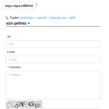
https://iqna.ir/B0Efu0
Teqlər:
،
،
،
ərəbistan
məscid
ramazan ayı
şəkil
sizin şərhiniz
Ad
E-poçt
* Comment