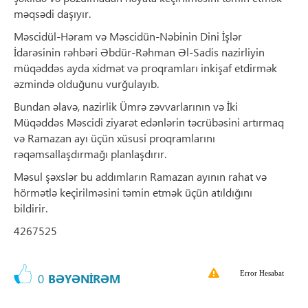
məqsədi daşıyır.
Məscidül-Həram və Məscidün-Nəbinin Dini İşlər
İdarəsinin rəhbəri Əbdür-Rəhman Əl-Sadis nazirliyin
müqəddəs ayda xidmət və proqramları inkişaf etdirmək
əzmində olduğunu vurğulayıb.
Bundan əlavə, nazirlik Ümrə zəvvarlarının və İki
Müqəddəs Məscidi ziyarət edənlərin təcrübəsini artırmaq
və Ramazan ayı üçün xüsusi proqramlarını
rəqəmsallaşdırmağı planlaşdırır.
Məsul şəxslər bu addımların Ramazan ayının rahat və
hörmətlə keçirilməsini təmin etmək üçün atıldığını
bildirir.
4267525
Error Hesabat
0
BƏYƏNİRƏM