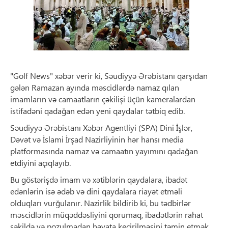
"Golf News" xəbər verir ki, Səudiyyə Ərəbistanı qarşıdan
gələn Ramazan ayında məscidlərdə namaz qılan
imamların və camaatların çəkilişi üçün kameralardan
istifadəni qadağan edən yeni qaydalar tətbiq edib.
Səudiyyə Ərəbistanı Xəbər Agentliyi (SPA) Dini İşlər,
Dəvət və İslami İrşad Nazirliyinin hər hansı media
platformasında namaz və camaatın yayımını qadağan
etdiyini açıqlayıb.
Bu göstərişdə imam və xətiblərin qaydalara, ibadət
edənlərin isə ədəb və dini qaydalara riayət etməli
olduqları vurğulanır. Nazirlik bildirib ki, bu tədbirlər
məscidlərin müqəddəsliyini qorumaq, ibadətlərin rahat
şəkildə və pozulmadan həyata keçirilməsini təmin etmək