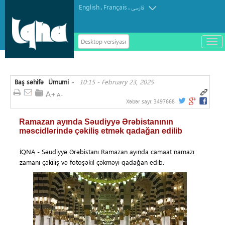
English
Français
.
.
فارسی
Desktop versiyası
باز
و
سته
ردن
Baş səhifə
Ümumi
10:15 - February 23, 2025
منو
»
Xəbər sayı:
3497668
Ramazan ayında Səudiyyə Ərəbistanının
məscidlərində çəkiliş etmək qadağan edilib
İQNA - Səudiyyə Ərəbistanı Ramazan ayında camaat namazı
zamanı çəkiliş və fotoşəkil çəkməyi qadağan edib.