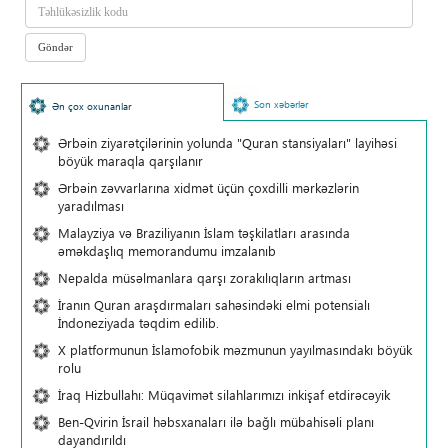
Son xəbərlər
Ən çox oxunanlar
Ərbəin ziyarətçilərinin yolunda "Quran stansiyaları" layihəsi
böyük maraqla qarşılanır
Ərbəin zəvvarlarına xidmət üçün çoxdilli mərkəzlərin
yaradılması
Malayziya və Braziliyanın İslam təşkilatları arasında
əməkdaşlıq memorandumu imzalanıb
Nepalda müsəlmanlara qarşı zorakılıqların artması
İranın Quran araşdırmaları sahəsindəki elmi potensialı
İndoneziyada təqdim edilib.
X platformunun İslamofobik məzmunun yayılmasındakı böyük
rolu
İraq Hizbullahı: Müqavimət silahlarımızı inkişaf etdirəcəyik
Ben-Qvirin İsrail həbsxanaları ilə bağlı mübahisəli planı
dayandırıldı