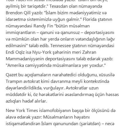
əyilmiş bir təriqətdir." Texasdan olan nümayəndə
Brendon Qill yazıb: "İslam bizim mədəniyyətimiz və
idarəetmə sistemimizlə uyğun gəlmir." Florida ştatının
nümayəndəsi Randy Fin "bütün müsəlman
immiqrantların – qanuni və qanunsuz – deportasiyasını
və mümkün olan hər yerdə onların vətəndaşlığının ləğv
edilməsini" tələb edib. Tennessee ştatının nümayəndəsi
Endi Oqlz isə Nyu-York şəhərinin meri Zəhran
Məmmədaniyyənin deportasiyasını tələb edərək yazıb:
"Amerika cəmiyyətində müsəlmanlara yer yoxdur."
Qəzet bu açıqlamaların narahatedici olduğunu, xüsusilə
Trampın avtokrat kimi davranma meyli kontekstində
dəyərləndirildikdə, vurğulayır. Avtokratlar uzun
müddətdir ki, öz hərəkətlərini əsaslandırmaq üçün həssas
azlıqları hədəf alırlar.
New York Times islamofobiyanın başqa bir ölçüsünü də
əlavə edərək yazır: Müsəlmanların həyatını
istiqamətləndirən İslam qanunundan (şəriətdən) – necə