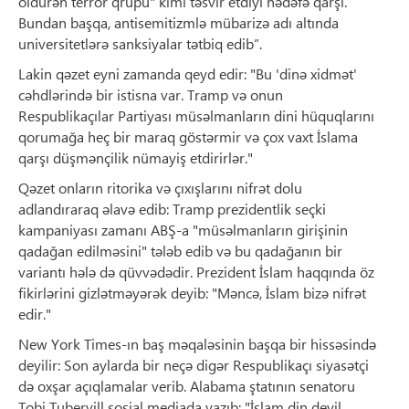
öldürən terror qrupu" kimi təsvir etdiyi hədəfə qarşı.
Bundan başqa, antisemitizmlə mübarizə adı altında
universitetlərə sanksiyalar tətbiq edib”.
Lakin qəzet eyni zamanda qeyd edir: "Bu 'dinə xidmət'
cəhdlərində bir istisna var. Tramp və onun
Respublikaçılar Partiyası müsəlmanların dini hüquqlarını
qorumağa heç bir maraq göstərmir və çox vaxt İslama
qarşı düşmənçilik nümayiş etdirirlər."
Qəzet onların ritorika və çıxışlarını nifrət dolu
adlandıraraq əlavə edib: Tramp prezidentlik seçki
kampaniyası zamanı ABŞ-a "müsəlmanların girişinin
qadağan edilməsini" tələb edib və bu qadağanın bir
variantı hələ də qüvvədədir. Prezident İslam haqqında öz
fikirlərini gizlətməyərək deyib: "Məncə, İslam bizə nifrət
edir."
New York Times-ın baş məqaləsinin başqa bir hissəsində
deyilir: Son aylarda bir neçə digər Respublikaçı siyasətçi
də oxşar açıqlamalar verib. Alabama ştatının senatoru
Tobi Tubervill sosial mediada yazıb: "İslam din deyil,