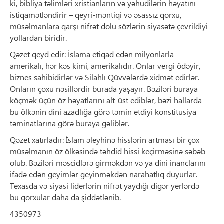
ki, bibliya təlimləri xristianların və yəhudilərin həyatını
istiqamətləndirir – qeyri-məntiqi və əsassız qorxu,
müsəlmanlara qarşı nifrət dolu sözlərin siyasətə çevrildiyi
yollardan biridir.
Qəzet qeyd edir: İslama etiqad edən milyonlarla
amerikalı, hər kəs kimi, amerikalıdır. Onlar vergi ödəyir,
biznes sahibidirlər və Silahlı Qüvvələrdə xidmət edirlər.
Onların çoxu nəsillərdir burada yaşayır. Bəziləri buraya
köçmək üçün öz həyatlarını alt-üst ediblər, bəzi hallarda
bu ölkənin dini azadlığa görə təmin etdiyi konstitusiya
təminatlarına görə buraya gəliblər.
Qəzet xatırladır: İslam əleyhinə hisslərin artması bir çox
müsəlmanın öz ölkəsində təhdid hissi keçirməsinə səbəb
olub. Bəziləri məscidlərə girməkdən və ya dini inanclarını
ifadə edən geyimlər geyinməkdən narahatlıq duyurlar.
Texasda və siyasi liderlərin nifrət yaydığı digər yerlərdə
bu qorxular daha da şiddətlənib.
4350973