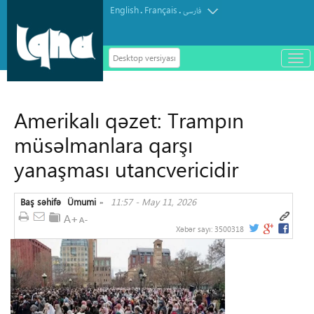
English
Français
.
.
فارسی
Desktop versiyası
باز
و
سته
ردن
Amerikalı qəzet: Trampın
منو
müsəlmanlara qarşı
yanaşması utancvericidir
Baş səhifə
Ümumi
11:57 - May 11, 2026
»
Xəbər sayı:
3500318