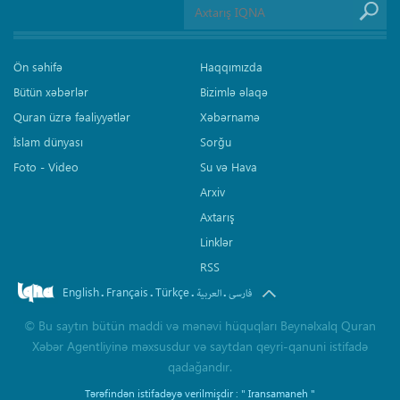
Ön səhifə
Haqqımızda
Bütün xəbərlər
Bizimlə əlaqə
Quran üzrə fəaliyyətlər
Xəbərnamə
İslam dünyası
Sorğu
Foto - Video
Su və Hava
Arxiv
Axtarış
Linklər
RSS
English
Français
Türkçe
.
.
.
.
فارسی
العربیة
©
Bu saytın bütün maddi və mənəvi hüquqları Beynəlxalq Quran
Xəbər Agentliyinə məxsusdur və saytdan qeyri-qanuni istifadə
qadağandır.
Tərəfindən istifadəyə verilmişdir :
" Iransamaneh "