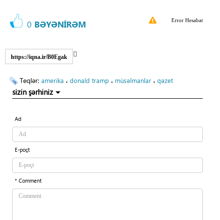
Error Hesabat
0
BƏYƏNİRƏM
https://iqna.ir/B0Egak
Teqlər:
،
،
،
amerika
donald tramp
müsəlmanlar
qəzet
sizin şərhiniz
Ad
E-poçt
* Comment