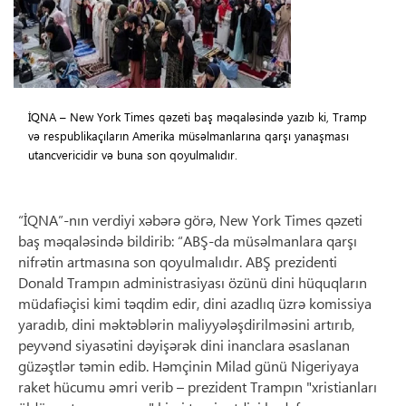
İQNA – New York Times qəzeti baş məqaləsində yazıb ki, Tramp
və respublikaçıların Amerika müsəlmanlarına qarşı yanaşması
utancvericidir və buna son qoyulmalıdır.
“İQNA”-nın verdiyi xəbərə görə, New York Times qəzeti
baş məqaləsində bildirib: “ABŞ-da müsəlmanlara qarşı
nifrətin artmasına son qoyulmalıdır. ABŞ prezidenti
Donald Trampın administrasiyası özünü dini hüquqların
müdafiəçisi kimi təqdim edir, dini azadlıq üzrə komissiya
yaradıb, dini məktəblərin maliyyələşdirilməsini artırıb,
peyvənd siyasətini dəyişərək dini inanclara əsaslanan
güzəştlər təmin edib. Həmçinin Milad günü Nigeriyaya
raket hücumu əmri verib – prezident Trampın "xristianları