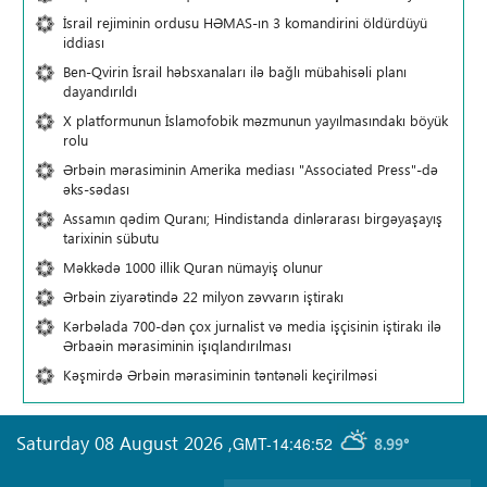
İsrail rejiminin ordusu HƏMAS-ın 3 komandirini öldürdüyü
iddiası
Ben-Qvirin İsrail həbsxanaları ilə bağlı mübahisəli planı
dayandırıldı
X platformunun İslamofobik məzmunun yayılmasındakı böyük
rolu
Ərbəin mərasiminin Amerika mediası "Associated Press"-də
əks-sədası
Assamın qədim Quranı; Hindistanda dinlərarası birgəyaşayış
tarixinin sübutu
Məkkədə 1000 illik Quran nümayiş olunur
Ərbəin ziyarətində 22 milyon zəvvarın iştirakı
Kərbəlada 700-dən çox jurnalist və media işçisinin iştirakı ilə
Ərbaəin mərasiminin işıqlandırılması
Kəşmirdə Ərbəin mərasiminin təntənəli keçirilməsi
Saturday 08 August 2026
,
GMT-14:46:52
8.99°