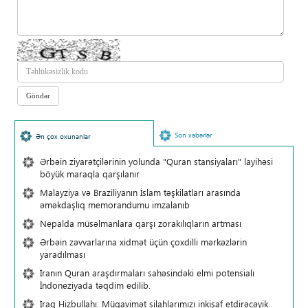
Son xəbərlər
Ən çox oxunanlar
Ərbəin ziyarətçilərinin yolunda "Quran stansiyaları" layihəsi
böyük maraqla qarşılanır
Malayziya və Braziliyanın İslam təşkilatları arasında
əməkdaşlıq memorandumu imzalanıb
Nepalda müsəlmanlara qarşı zorakılıqların artması
Ərbəin zəvvarlarına xidmət üçün çoxdilli mərkəzlərin
yaradılması
İranın Quran araşdırmaları sahəsindəki elmi potensialı
İndoneziyada təqdim edilib.
İraq Hizbullahı: Müqavimət silahlarımızı inkişaf etdirəcəyik