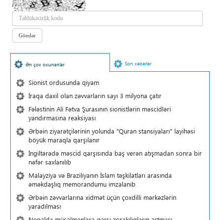
Son xəbərlər
Ən çox oxunanlar
Sionist ordusunda qiyam
İraqa daxil olan zəvvarların sayı 3 milyona çatır
Fələstinin Ali Fətva Şurasının sionistlərin məscidləri
yandırmasına reaksiyası
Ərbəin ziyarətçilərinin yolunda "Quran stansiyaları" layihəsi
böyük maraqla qarşılanır
İngiltərədə məscid qarşısında baş verən atışmadan sonra bir
nəfər saxlanılıb
Malayziya və Braziliyanın İslam təşkilatları arasında
əməkdaşlıq memorandumu imzalanıb
Ərbəin zəvvarlarına xidmət üçün çoxdilli mərkəzlərin
yaradılması
Nepalda müsəlmanlara qarşı zorakılıqların artması