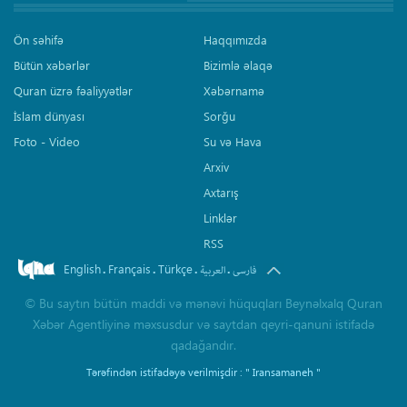
Ön səhifə
Haqqımızda
Bütün xəbərlər
Bizimlə əlaqə
Quran üzrə fəaliyyətlər
Xəbərnamə
İslam dünyası
Sorğu
Foto - Video
Su və Hava
Arxiv
Axtarış
Linklər
RSS
English
Français
Türkçe
.
.
.
.
فارسی
العربیة
©
Bu saytın bütün maddi və mənəvi hüquqları Beynəlxalq Quran
Xəbər Agentliyinə məxsusdur və saytdan qeyri-qanuni istifadə
qadağandır.
Tərəfindən istifadəyə verilmişdir :
" Iransamaneh "