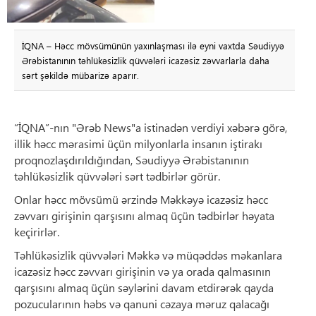
İQNA – Həcc mövsümünün yaxınlaşması ilə eyni vaxtda Səudiyyə
Ərəbistanının təhlükəsizlik qüvvələri icazəsiz zəvvarlarla daha
sərt şəkildə mübarizə aparır.
“İQNA”-nın "Ərəb News"a istinadən verdiyi xəbərə görə,
illik həcc mərasimi üçün milyonlarla insanın iştirakı
proqnozlaşdırıldığından, Səudiyyə Ərəbistanının
təhlükəsizlik qüvvələri sərt tədbirlər görür.
Onlar həcc mövsümü ərzində Məkkəyə icazəsiz həcc
zəvvarı girişinin qarşısını almaq üçün tədbirlər həyata
keçirirlər.
Təhlükəsizlik qüvvələri Məkkə və müqəddəs məkanlara
icazəsiz həcc zəvvarı girişinin və ya orada qalmasının
qarşısını almaq üçün səylərini davam etdirərək qayda
pozucularının həbs və qanuni cəzaya məruz qalacağı