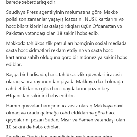
barədə xəbərdarlıq edir.
Səudiyyə Press agentliyinin məlumatına görə, Məkkə
polisi son zamanlar yaşayış icazəsini, NUSK kartlarını və
həcc bilərziklərini saxtalaşdırdıqları üçün Əfqanıstan və
Pakistan vətəndaşı olan 18 sakini həbs edib.
Məkkədə təhlükəsizlik patrulları həmçinin sosial mediada
saxta həcc xidmətləri reklam etdiyinə və saxta həcc
kartlarına sahib olduğuna görə bir İndoneziya sakini həbs
ediblər.
Başqa bir hadisədə, həcc təhlükəsizlik qüvvələri icazəsiz
olaraq səhra rayonundan piyada Məkkəyə daxil olmağa
cəhd etdiklərinə görə həcc qaydalarını pozan beş
Əfqanıstan sakinini həbs ediblər.
Həmin qüvvələr həmçinin icazəsiz olaraq Məkkəyə daxil
olmaq və orada qalmağa cəhd etdiklərinə görə həcc
qaydalarını pozan Sudan, Misir və Yəmən vətəndaşı olan
10 sakini də həbs ediblər.
Səudiyyə Ərəbistanı agentliyinin məlumatına görə,