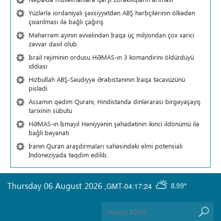
Yüzlərlə iordaniyalı şəxsiyyətdən ABŞ hərbçilərinin ölkədən
çıxarılması ilə bağlı çağırış
Məhərrəm ayının əvvəlindən İraqa üç milyondan çox xarici
zəvvar daxil olub
İsrail rejiminin ordusu HƏMAS-ın 3 komandirini öldürdüyü
iddiası
Hizbullah ABŞ-Səudiyyə Ərəbistanının İraqa təcavüzünü
pislədi
Assamın qədim Quranı; Hindistanda dinlərarası birgəyaşayış
tarixinin sübutu
HƏMAS-ın İsmayıl Həniyyənin şəhadətinin ikinci ildönümü ilə
bağlı bəyanatı
İranın Quran araşdırmaları sahəsindəki elmi potensialı
İndoneziyada təqdim edilib.
Thursday 06 August 2026
,
GMT-04:17:24
8.99°