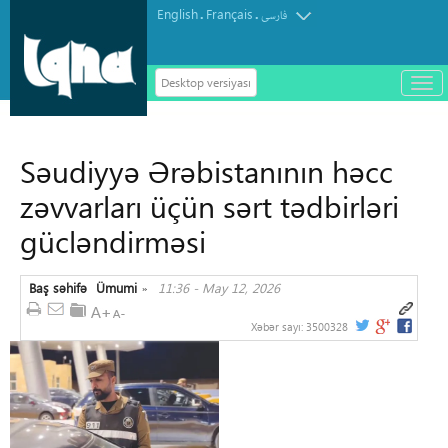
English
Français
.
.
فارسی
Desktop versiyası
باز
و
سته
ردن
Səudiyyə Ərəbistanının həcc
منو
zəvvarları üçün sərt tədbirləri
gücləndirməsi
Baş səhifə
Ümumi
11:36 - May 12, 2026
»
Xəbər sayı:
3500328