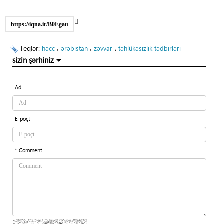
https://iqna.ir/B0Egau
Teqlər:
،
،
،
həcc
ərəbistan
zəvvar
təhlükəsizlik tədbirləri
sizin şərhiniz
Ad
E-poçt
* Comment