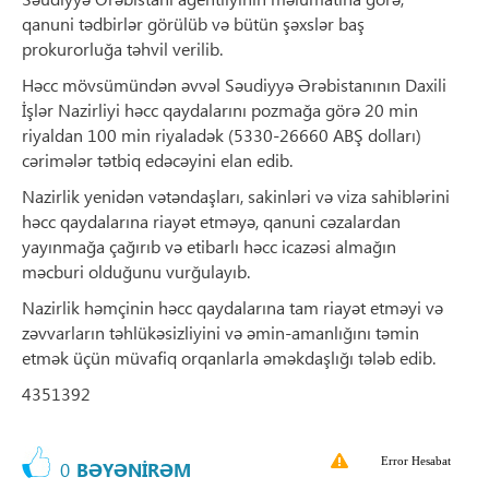
qanuni tədbirlər görülüb və bütün şəxslər baş
prokurorluğa təhvil verilib.
Həcc mövsümündən əvvəl Səudiyyə Ərəbistanının Daxili
İşlər Nazirliyi həcc qaydalarını pozmağa görə 20 min
riyaldan 100 min riyaladək (5330-26660 ABŞ dolları)
cərimələr tətbiq edəcəyini elan edib.
Nazirlik yenidən vətəndaşları, sakinləri və viza sahiblərini
həcc qaydalarına riayət etməyə, qanuni cəzalardan
yayınmağa çağırıb və etibarlı həcc icazəsi almağın
məcburi olduğunu vurğulayıb.
Nazirlik həmçinin həcc qaydalarına tam riayət etməyi və
zəvvarların təhlükəsizliyini və əmin-amanlığını təmin
etmək üçün müvafiq orqanlarla əməkdaşlığı tələb edib.
4351392
Error Hesabat
0
BƏYƏNİRƏM