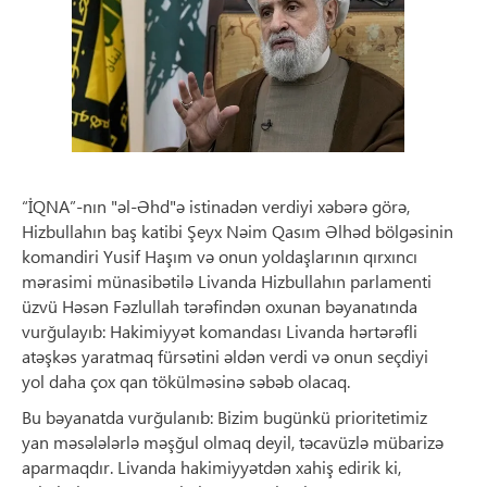
“İQNA”-nın "əl-Əhd"ə istinadən verdiyi xəbərə görə,
Hizbullahın baş katibi Şeyx Nəim Qasım Əlhəd bölgəsinin
komandiri Yusif Haşım və onun yoldaşlarının qırxıncı
mərasimi münasibətilə Livanda Hizbullahın parlamenti
üzvü Həsən Fəzlullah tərəfindən oxunan bəyanatında
vurğulayıb: Hakimiyyət komandası Livanda hərtərəfli
atəşkəs yaratmaq fürsətini əldən verdi və onun seçdiyi
yol daha çox qan tökülməsinə səbəb olacaq.
Bu bəyanatda vurğulanıb: Bizim bugünkü prioritetimiz
yan məsələlərlə məşğul olmaq deyil, təcavüzlə mübarizə
aparmaqdır. Livanda hakimiyyətdən xahiş edirik ki,