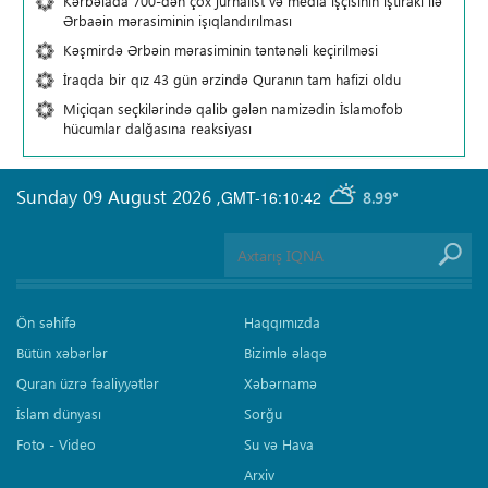
Kərbəlada 700-dən çox jurnalist və media işçisinin iştirakı ilə
Ərbaəin mərasiminin işıqlandırılması
Kəşmirdə Ərbəin mərasiminin təntənəli keçirilməsi
İraqda bir qız 43 gün ərzində Quranın tam hafizi oldu
Miçiqan seçkilərində qalib gələn namizədin İslamofob
hücumlar dalğasına reaksiyası
Sunday 09 August 2026
,
GMT-16:10:42
8.99°
Ön səhifə
Haqqımızda
Bütün xəbərlər
Bizimlə əlaqə
Quran üzrə fəaliyyətlər
Xəbərnamə
İslam dünyası
Sorğu
Foto - Video
Su və Hava
Arxiv