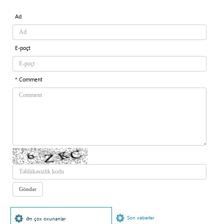
Ad
E-poçt
* Comment
Son xəbərlər
Ən çox oxunanlar