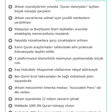
Ərbəin ziyarətçilərinin yolunda "Quran stansiyaları" layihəsi
böyük maraqla qarşılanır
Ərbəin zəvvarlarına xidmət üçün çoxdilli mərkəzlərin
yaradılması
Malayziya və Braziliyanın İslam təşkilatları arasında
əməkdaşlıq memorandumu imzalanıb
Nepalda müsəlmanlara qarşı zorakılıqların artması
İranın Quran araşdırmaları sahəsindəki elmi potensialı
İndoneziyada təqdim edilib.
X platformunun İslamofobik məzmunun yayılmasındakı böyük
rolu
İraq Hizbullahı: Müqavimət silahlarımızı inkişaf etdirəcəyik
Ben-Qvirin İsrail həbsxanaları ilə bağlı mübahisəli planı
dayandırıldı
Ərbəin mərasiminin Amerika mediası "Associated Press"-də
əks-sədası
Ərbəin ziyarətində 22 milyon zəvvarın iştirakı
Məkkədə 1000 illik Quran nümayiş olunur