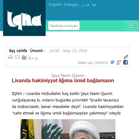
English
Français
.
.
فارسی
Desktop versiyası
باز
و
سته
ردن
Baş səhifə
Ümumi
14:50 - May 13, 2026
منو
»
Xəbər sayı:
3500333
Şeyx Nəim Qasım:
Livanda hakimiyyət ilğıma ümid bağlamasın
İQNA – Livanda Hizbullahın baş katibi Şeyx Nəim Qasım
vurğulayaraq ki, onların bugünkü prioriteti "İsrailin təcavüzü
ilə mübarizədir, kənar məsələlər deyil", Livanda hakimiyyətdən
"səhv etmək və ilğıma ümid bağlamaqdan çəkinməyi" istəyib.