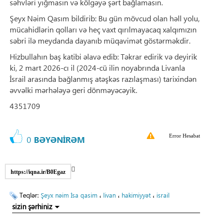
səhvləri yığmasın və kölgəyə şərt bağlamasın.
Şeyx Nəim Qasım bildirib: Bu gün mövcud olan həll yolu,
mücahidlərin qolları və heç vaxt qırılmayacaq xalqımızın
səbri ilə meydanda dayanıb müqavimət göstərməkdir.
Hizbullahın baş katibi əlavə edib: Təkrar edirik və deyirik
ki, 2 mart 2026-cı il (2024-cü ilin noyabrında Livanla
İsrail arasında bağlanmış atəşkəs razılaşması) tarixindən
əvvəlki mərhələyə geri dönməyəcəyik.
4351709
Error Hesabat
0
BƏYƏNİRƏM
https://iqna.ir/B0Egaz
Teqlər:
،
،
،
Şeyx nəim İsa qasim
livan
hakimiyyət
israil
sizin şərhiniz