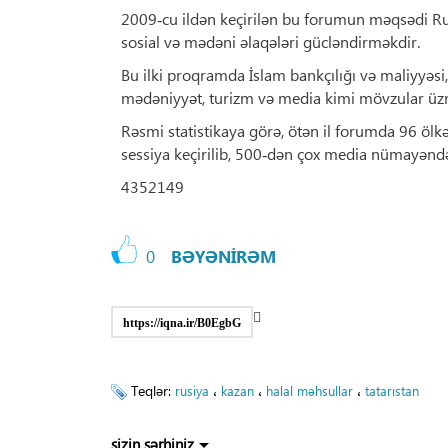
2009‑cu ildən keçirilən bu forumun məqsədi Rusiy
sosial və mədəni əlaqələri gücləndirməkdir.
Bu ilki proqramda İslam bankçılığı və maliyyəsi, 
mədəniyyət, turizm və media kimi mövzular üzrə m
Rəsmi statistikaya görə, ötən il forumda 96 ölkə
sessiya keçirilib, 500‑dən çox media nümayəndəsi
4352149
0
BƏYƏNİRƏM
https://iqna.ir/B0EgbG
Teqlər:
،
،
،
rusiya
kazan
halal məhsullar
tatarıstan
sizin şərhiniz