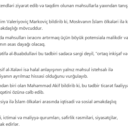
stendləri ziyarət edib və təqdim olunan məhsullarla yaxından tanış
m Valeriyoviç Markoviç bildirib ki, Moskvanın İslam ölkələri ilə 
əməkdaşlığı mövcuddur.
da məhsulları ixracını artırmaq üçün böyük potensiala malikdir və
mın əsas dayağı olacaq.
tifə əl‑Buabdullavi bu tədbiri sadəcə sərgi deyil, “ortaq inkişaf və
if əl‑Xələvi isə halal anlayışının yalnız məhsul istehsalı ilə
iyanın ayrılmaz hissəsi olduğunu vurğulayıb.
n biri olan Məhəmməd Akif bildirib ki, bu tədbir ticarət fəaliyy
qətini özünə cəlb edib.
a ilə İslam ölkələri arasında iqtisadi və sosial əməkdaşlıq
ictimai və maliyyə qurumları, səfirlik rəsmiləri, siyasətçilər,
ak edirlər.