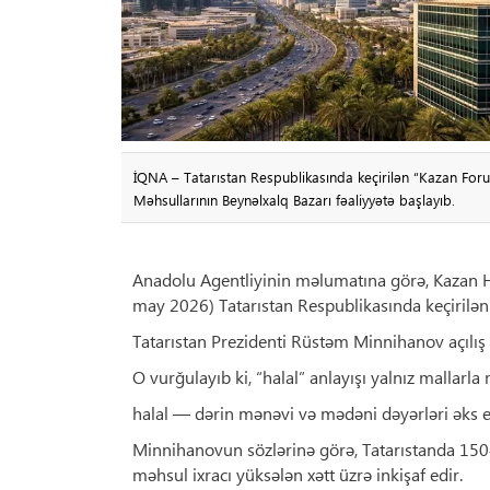
İQNA – Tatarıstan Respublikasında keçirilən “Kazan Foru
Məhsullarının Beynəlxalq Bazarı fəaliyyətə başlayıb.
Anadolu Agentliyinin məlumatına görə, Kazan Ha
may 2026) Tatarıstan Respublikasında keçirilən
Tatarıstan Prezidenti Rüstəm Minnihanov açılış 
O vurğulayıb ki, “halal” anlayışı yalnız mallar
halal — dərin mənəvi və mədəni dəyərləri əks etd
Minnihanovun sözlərinə görə, Tatarıstanda 150‑də
məhsul ixracı yüksələn xətt üzrə inkişaf edir.