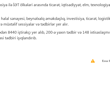
a ilə İƏT ölkələri arasında ticarət, iqtisadiyyat, elm, texnologiya
halal sənayesi, beynəlxalq əməkdaşlıq, investisiya, ticarət, logistik
üxtəlif sessiyalar və tədbirlər yer alır.
dən 8440 iştirakçı yer alıb, 200‑ə yaxın tədbir və 148 ixtisaslaşmı
 tədbiri işıqlandırıb.
Error 