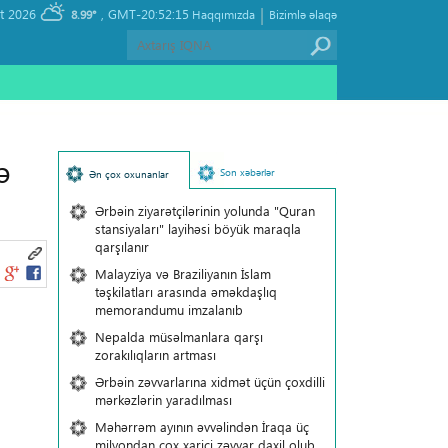
|
, Friday 07 August 2026
GMT-20:52:15
8.99°
Haqqımızda
Bizimlə əlaqə
ə
Son xəbərlər
Ən çox oxunanlar
Ərbəin ziyarətçilərinin yolunda "Quran
stansiyaları" layihəsi böyük maraqla
qarşılanır
Malayziya və Braziliyanın İslam
təşkilatları arasında əməkdaşlıq
memorandumu imzalanıb
Nepalda müsəlmanlara qarşı
zorakılıqların artması
Ərbəin zəvvarlarına xidmət üçün çoxdilli
mərkəzlərin yaradılması
Məhərrəm ayının əvvəlindən İraqa üç
milyondan çox xarici zəvvar daxil olub