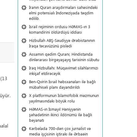
İranın Quran araşdırmaları sahəsindəki
elmi potensialı İndoneziyada təqdim
edilib.
İsrail rejiminin ordusu HƏMAS-ın 3
komandirini öldürdüyü iddiası
Hizbullah ABŞ-Səudiyyə Ərəbistanının
İraqa təcavüzünü pislədi
Assamın qədim Quranı; Hindistanda
dinlərarası birgəyaşayış tarixinin sübutu
İraq Hizbullahı: Müqavimət silahlarımızı
inkişaf etdirəcəyik
 (13
Ben-Qvirin İsrail həbsxanaları ilə bağlı
mübahisəli planı dayandırıldı
üyür.
X platformunun İslamofobik məzmunun
yayılmasındakı böyük rolu
HƏMAS-ın İsmayıl Həniyyənin
şəhadətinin ikinci ildönümü ilə bağlı
bəyanatı
halal
Kərbəlada 700-dən çox jurnalist və
media işçisinin iştirakı ilə Ərbaəin