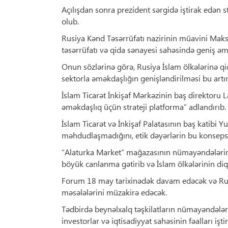
Açılışdan sonra prezident sərgidə iştirak edən 
olub.
Rusiya Kənd Təsərrüfatı nazirinin müavini Maksi
təsərrüfatı və qida sənayesi sahəsində geniş 
Onun sözlərinə görə, Rusiya İslam ölkələrinə qi
sektorla əməkdaşlığın genişləndirilməsi bu artı
İslam Ticarət İnkişaf Mərkəzinin baş direktoru Lə
əməkdaşlıq üçün strateji platforma” adlandırıb.
İslam Ticarət və İnkişaf Palatasının baş katibi Yus
məhdudlaşmadığını, etik dəyərlərin bu konseps
“Alaturka Market” mağazasının nümayəndələrində
böyük canlanma gətirib və İslam ölkələrinin diq
Forum 18 may tarixinədək davam edəcək və Rusiy
məsələlərini müzakirə edəcək.
Tədbirdə beynəlxalq təşkilatların nümayəndələri, 
investorlar və iqtisadiyyat sahəsinin fəalları iştir