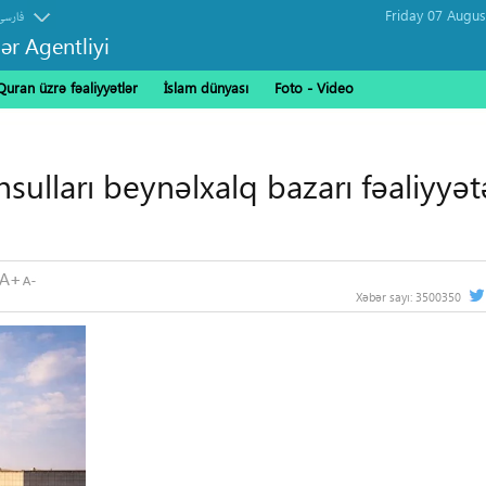
فارسی
ər Agentliyi
Quran üzrə fəaliyyətlər
İslam dünyası
Foto - Video
sulları beynəlxalq bazarı fəaliyyət
Xəbər sayı:
3500350