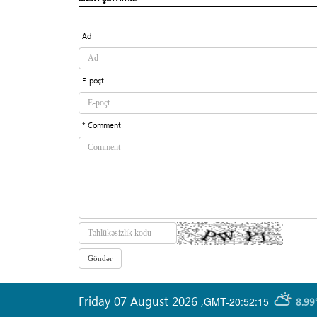
Ad
E-poçt
* Comment
Friday 07 August 2026
,
GMT-20:52:15
8.99