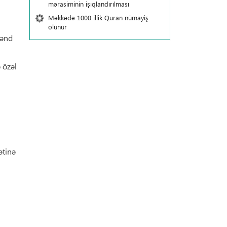
mərasiminin işıqlandırılması
Məkkədə 1000 illik Quran nümayiş
olunur
kənd
 özəl
ətinə