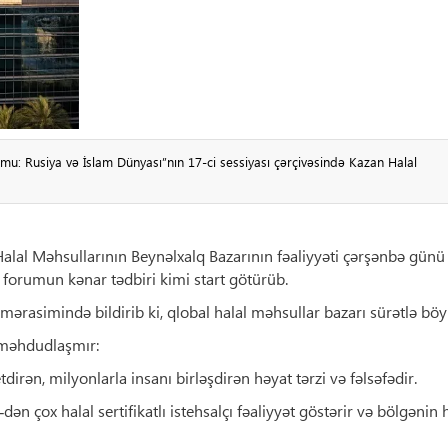
mu: Rusiya və İslam Dünyası”nın 17-ci sessiyası çərçivəsində Kazan Halal
lal Məhsullarının Beynəlxalq Bazarının fəaliyyəti çərşənbə günü
 forumun kənar tədbiri kimi start götürüb.
mərasimində bildirib ki, qlobal halal məhsullar bazarı sürətlə böy
la məhdudlaşmır:
irən, milyonlarla insanı birləşdirən həyat tərzi və fəlsəfədir.
n çox halal sertifikatlı istehsalçı fəaliyyət göstərir və bölgənin 