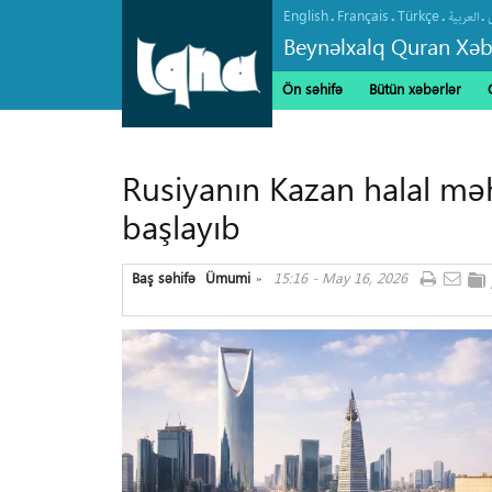
English
Français
Türkçe
.
.
.
.
العربیة
Beynəlxalq Quran Xəb
Ön səhifə
Bütün xəbərlər
Rusiyanın Kazan halal məh
başlayıb
Baş səhifə
Ümumi
15:16 - May 16, 2026
»