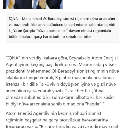
İQNA – Məhəmməd Əl-Bəradeyi sionist rejiminin nüvə arsenalını
və bəzi ərəb ölkələrinin sükutunu tənqid edərək xəbərdarlıq etdi
ki, Yaxın Şərqdə "nüvə aparteidinin" davam etməsi regiondakı
bütün ölkələrə qarşı hərbi tədbirə səbəb ola bilər.
“İQNA”-nın verdiyi xəbərə görə, Beynəlxalq Atom Enerjisi
Agentliyinin keçmiş baş direktoru və Misirin sabiq vitse-
prezidenti Məhəmməd Əl-Bəradeyi sionist rejiminin nüvə
silahlarını tənqid edərək, X platformasındakı hesabında
istehzalı bir dillə Təl-Əvivin döyüşkənliyinə və gizli nüvə
arsenalına işarə edərək yazıb: "İsrail heç bir şübhə
olmadan sübut edib ki, sülh axtarır, əlbəttə ki, hər kəsin
bildiyi nüvə arsenalına sahib olmaq ona "haqdır"!"
Atom Enerjisi Agentliyinin keçmiş rəhbəri sionist
rejiminin başqalarına qarşı təcavüzkar hərəkətlərinə
toxunaraq yazıb: "Bir növ tarazlıq və ya çəkindirməyə nail