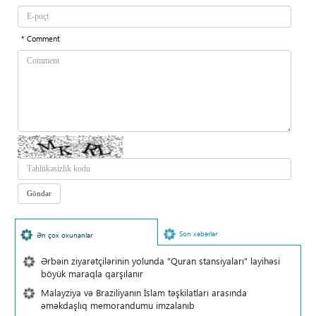
* Comment
Son xəbərlər
Ən çox oxunanlar
Ərbəin ziyarətçilərinin yolunda "Quran stansiyaları" layihəsi
böyük maraqla qarşılanır
Malayziya və Braziliyanın İslam təşkilatları arasında
əməkdaşlıq memorandumu imzalanıb