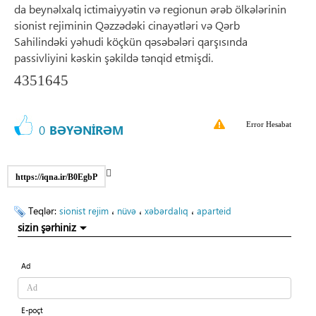
da beynəlxalq ictimaiyyətin və regionun ərəb ölkələrinin
sionist rejiminin Qəzzədəki cinayətləri və Qərb
Sahilindəki yəhudi köçkün qəsəbələri qarşısında
passivliyini kəskin şəkildə tənqid etmişdi.
4351645
Error Hesabat
0
BƏYƏNİRƏM
https://iqna.ir/B0EgbP
Teqlər:
،
،
،
sionist rejim
nüvə
xəbərdalıq
aparteid
sizin şərhiniz
Ad
E-poçt