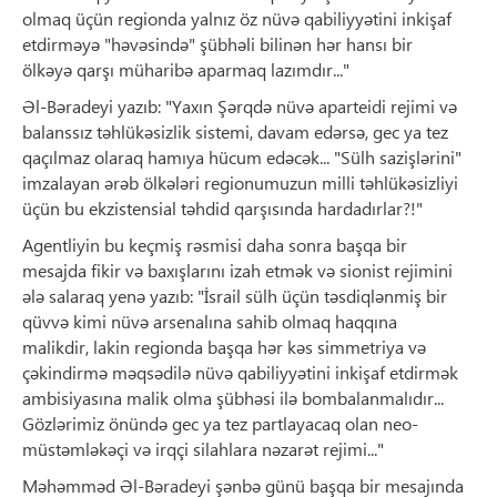
olmaq üçün regionda yalnız öz nüvə qabiliyyətini inkişaf
etdirməyə "həvəsində" şübhəli bilinən hər hansı bir
ölkəyə qarşı müharibə aparmaq lazımdır..."
Əl-Bəradeyi yazıb: "Yaxın Şərqdə nüvə aparteidi rejimi və
balanssız təhlükəsizlik sistemi, davam edərsə, gec ya tez
qaçılmaz olaraq hamıya hücum edəcək... "Sülh sazişlərini"
imzalayan ərəb ölkələri regionumuzun milli təhlükəsizliyi
üçün bu ekzistensial təhdid qarşısında hardadırlar?!"
Agentliyin bu keçmiş rəsmisi daha sonra başqa bir
mesajda fikir və baxışlarını izah etmək və sionist rejimini
ələ salaraq yenə yazıb: "İsrail sülh üçün təsdiqlənmiş bir
qüvvə kimi nüvə arsenalına sahib olmaq haqqına
malikdir, lakin regionda başqa hər kəs simmetriya və
çəkindirmə məqsədilə nüvə qabiliyyətini inkişaf etdirmək
ambisiyasına malik olma şübhəsi ilə bombalanmalıdır...
Gözlərimiz önündə gec ya tez partlayacaq olan neo-
müstəmləkəçi və irqçi silahlara nəzarət rejimi..."
Məhəmməd Əl-Bəradeyi şənbə günü başqa bir mesajında