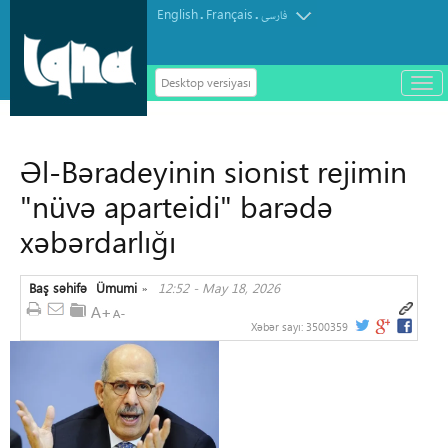
English
Français
.
.
فارسی
Desktop versiyası
باز
و
سته
ردن
Əl-Bəradeyinin sionist rejimin
منو
"nüvə aparteidi" barədə
xəbərdarlığı
Baş səhifə
Ümumi
12:52 - May 18, 2026
»
Xəbər sayı:
3500359