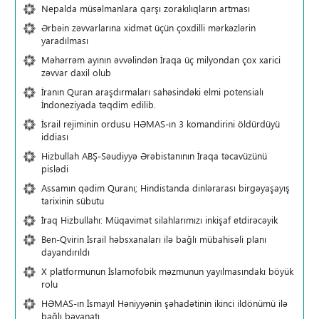
Nepalda müsəlmanlara qarşı zorakılıqların artması
Ərbəin zəvvarlarına xidmət üçün çoxdilli mərkəzlərin
yaradılması
Məhərrəm ayının əvvəlindən İraqa üç milyondan çox xarici
zəvvar daxil olub
İranın Quran araşdırmaları sahəsindəki elmi potensialı
İndoneziyada təqdim edilib.
İsrail rejiminin ordusu HƏMAS-ın 3 komandirini öldürdüyü
iddiası
Hizbullah ABŞ-Səudiyyə Ərəbistanının İraqa təcavüzünü
pislədi
Assamın qədim Quranı; Hindistanda dinlərarası birgəyaşayış
tarixinin sübutu
İraq Hizbullahı: Müqavimət silahlarımızı inkişaf etdirəcəyik
Ben-Qvirin İsrail həbsxanaları ilə bağlı mübahisəli planı
dayandırıldı
X platformunun İslamofobik məzmunun yayılmasındakı böyük
rolu
HƏMAS-ın İsmayıl Həniyyənin şəhadətinin ikinci ildönümü ilə
bağlı bəyanatı