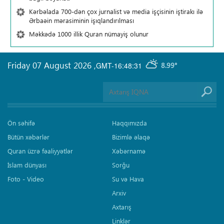
Kərbəlada 700-dən çox jurnalist və media işçisinin iştirakı ilə
Ərbaəin mərasiminin işıqlandırılması
Məkkədə 1000 illik Quran nümayiş olunur
Friday 07 August 2026
,
GMT-16:48:31
8.99°
Ön səhifə
Haqqımızda
Bütün xəbərlər
Bizimlə əlaqə
Quran üzrə fəaliyyətlər
Xəbərnamə
İslam dünyası
Sorğu
Foto - Video
Su və Hava
Arxiv
Axtarış
Linklər