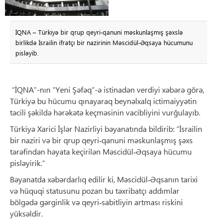
İQNA – Türkiyə bir qrup qeyri‑qanuni məskunlaşmış şəxslə
birlikdə İsrailin ifratçı bir nazirinin Məscidül‑Əqsaya hücumunu
pisləyib.
“İQNA”-nın “Yeni Şəfəq”-ə istinadən verdiyi xəbərə görə,
Türkiyə bu hücumu qınayaraq beynəlxalq ictimaiyyətin
təcili şəkildə hərəkətə keçməsinin vacibliyini vurğulayıb.
Türkiyə Xarici İşlər Nazirliyi bəyanatında bildirib: “İsrailin
bir naziri və bir qrup qeyri‑qanuni məskunlaşmış şəxs
tərəfindən həyata keçirilən Məscidül‑Əqsaya hücumu
pisləyirik.”
Bəyanatda xəbərdarlıq edilir ki, Məscidül‑Əqsanın tarixi
və hüquqi statusunu pozan bu təxribatçı addımlar
bölgədə gərginlik və qeyri‑sabitliyin artması riskini
yüksəldir.