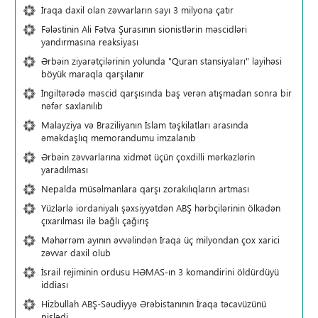
İraqa daxil olan zəvvarların sayı 3 milyona çatır
Fələstinin Ali Fətva Şurasının sionistlərin məscidləri
yandırmasına reaksiyası
Ərbəin ziyarətçilərinin yolunda "Quran stansiyaları" layihəsi
böyük maraqla qarşılanır
İngiltərədə məscid qarşısında baş verən atışmadan sonra bir
nəfər saxlanılıb
Malayziya və Braziliyanın İslam təşkilatları arasında
əməkdaşlıq memorandumu imzalanıb
Ərbəin zəvvarlarına xidmət üçün çoxdilli mərkəzlərin
yaradılması
Nepalda müsəlmanlara qarşı zorakılıqların artması
Yüzlərlə iordaniyalı şəxsiyyətdən ABŞ hərbçilərinin ölkədən
çıxarılması ilə bağlı çağırış
Məhərrəm ayının əvvəlindən İraqa üç milyondan çox xarici
zəvvar daxil olub
İsrail rejiminin ordusu HƏMAS-ın 3 komandirini öldürdüyü
iddiası
Hizbullah ABŞ-Səudiyyə Ərəbistanının İraqa təcavüzünü
pislədi