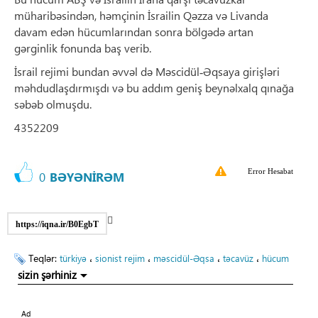
müharibəsindən, həmçinin İsrailin Qəzza və Livanda
davam edən hücumlarından sonra bölgədə artan
gərginlik fonunda baş verib.
İsrail rejimi bundan əvvəl də Məscidül‑Əqsaya girişləri
məhdudlaşdırmışdı və bu addım geniş beynəlxalq qınağa
səbəb olmuşdu.
4352209
Error Hesabat
0
BƏYƏNİRƏM
https://iqna.ir/B0EgbT
Teqlər:
،
،
،
،
türkiyə
sionist rejim
məscidül-Əqsa
təcavüz
hücum
sizin şərhiniz
Ad