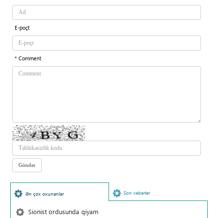
E-poçt
* Comment
Son xəbərlər
Ən çox oxunanlar
Sionist ordusunda qiyam