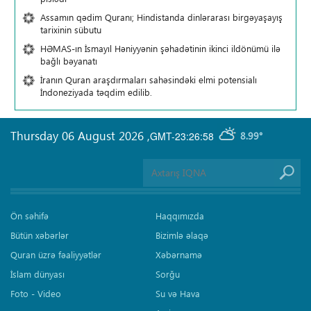
Assamın qədim Quranı; Hindistanda dinlərarası birgəyaşayış
tarixinin sübutu
HƏMAS-ın İsmayıl Həniyyənin şəhadətinin ikinci ildönümü ilə
bağlı bəyanatı
İranın Quran araşdırmaları sahəsindəki elmi potensialı
İndoneziyada təqdim edilib.
Thursday 06 August 2026
,
GMT-23:26:58
8.99°
Ön səhifə
Haqqımızda
Bütün xəbərlər
Bizimlə əlaqə
Quran üzrə fəaliyyətlər
Xəbərnamə
İslam dünyası
Sorğu
Foto - Video
Su və Hava