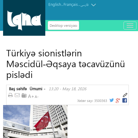
English
Français
.
.
فارسی
Desktop versiyası
باز
و
سته
ردن
Türkiyə sionistlərin
منو
Məscidül‑Əqsaya təcavüzünü
pislədi
Baş səhifə
Ümumi
13:20 - May 18, 2026
»
Xəbər sayı:
3500363