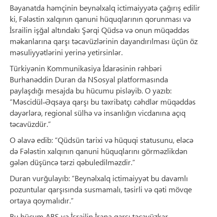
Bəyanatda həmçinin beynəlxalq ictimaiyyətə çağırış edilir
ki, Fələstin xalqının qanuni hüquqlarının qorunması və
İsrailin işğal altındakı Şərqi Qüdsə və onun müqəddəs
məkanlarına qarşı təcavüzlərinin dayandırılması üçün öz
məsuliyyətlərini yerinə yetirsinlər.
Türkiyənin Kommunikasiya İdarəsinin rəhbəri
Burhanəddin Duran da NSosyal platformasında
paylaşdığı mesajda bu hücumu pisləyib. O yazıb:
“Məscidül‑Əqsaya qarşı bu təxribatçı cəhdlər müqəddəs
dəyərlərə, regional sülhə və insanlığın vicdanına açıq
təcavüzdür.”
O əlavə edib: “Qüdsün tarixi və hüquqi statusunu, eləcə
də Fələstin xalqının qanuni hüquqlarını görməzlikdən
gələn düşüncə tərzi qəbuledilməzdir.”
Duran vurğulayıb: “Beynəlxalq ictimaiyyət bu davamlı
pozuntular qarşısında susmamalı, təsirli və qəti mövqe
ortaya qoymalıdır.”
Bu hücum ABŞ və İsrailin İrana qarşı təcavüzkar