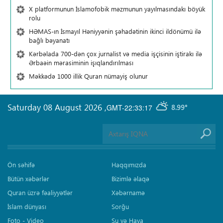
X platformunun İslamofobik məzmunun yayılmasındakı böyük
rolu
HƏMAS-ın İsmayıl Həniyyənin şəhadətinin ikinci ildönümü ilə
bağlı bəyanatı
Kərbəlada 700-dən çox jurnalist və media işçisinin iştirakı ilə
Ərbaəin mərasiminin işıqlandırılması
Məkkədə 1000 illik Quran nümayiş olunur
Saturday 08 August 2026
,
GMT-22:33:17
8.99°
Ön səhifə
Haqqımızda
Bütün xəbərlər
Bizimlə əlaqə
Quran üzrə fəaliyyətlər
Xəbərnamə
İslam dünyası
Sorğu
Foto - Video
Su və Hava