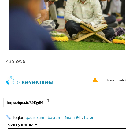
4355956
Error Hesabat
0
BƏYƏNİRƏM
https://iqna.ir/B0EgdN
Teqlər:
،
،
،
qədir-xum
bayram
İmam Əli
hərəm
sizin şərhiniz