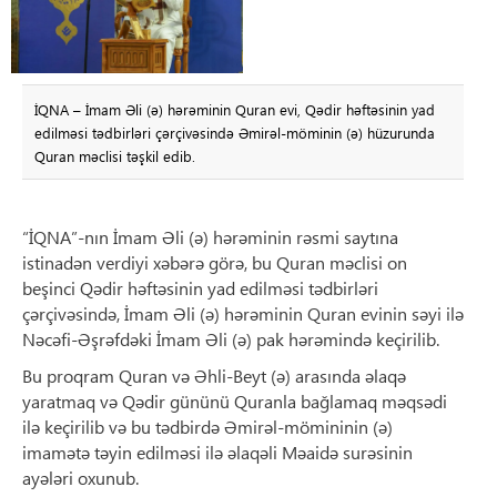
İQNA – İmam Əli (ə) hərəminin Quran evi, Qədir həftəsinin yad
edilməsi tədbirləri çərçivəsində Əmirəl-möminin (ə) hüzurunda
Quran məclisi təşkil edib.
“İQNA”-nın İmam Əli (ə) hərəminin rəsmi saytına
istinadən verdiyi xəbərə görə, bu Quran məclisi on
beşinci Qədir həftəsinin yad edilməsi tədbirləri
çərçivəsində, İmam Əli (ə) hərəminin Quran evinin səyi ilə
Nəcəfi-Əşrəfdəki İmam Əli (ə) pak hərəmində keçirilib.
Bu proqram Quran və Əhli-Beyt (ə) arasında əlaqə
yaratmaq və Qədir gününü Quranla bağlamaq məqsədi
ilə keçirilib və bu tədbirdə Əmirəl-mömininin (ə)
imamətə təyin edilməsi ilə əlaqəli Məaidə surəsinin
ayələri oxunub.