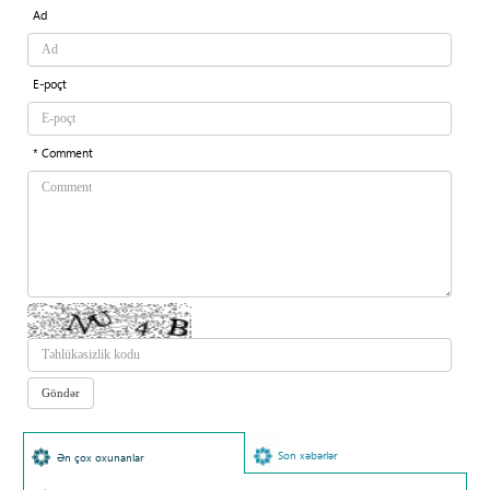
Ad
E-poçt
* Comment
Son xəbərlər
Ən çox oxunanlar