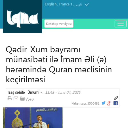
English
Français
.
.
فارسی
Desktop versiyası
باز
و
سته
ردن
Qədir-Xum bayramı
منو
münasibəti ilə İmam Əli (ə)
hərəmində Quran məclisinin
keçirilməsi
Baş səhifə
Ümumi
11:48 - June 04, 2026
»
Xəbər sayı:
3500481