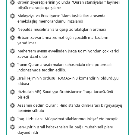
Ərbəin ziyarətçilərinin yolunda "Quran stansiyaları" layihəsi
böyük maraqla qarşılanır
Malayziya və Braziliyanın İslam təşkilatları arasında
əməkdaşlıq memorandumu imzalanıb
Nepalda müsəlmanlara qarşı zorakılıqların artması
Ərbəin zəvvarlarına xidmət üçün çoxdilli mərkəzlərin
yaradılması
Məhərrəm ayının əvvəlindən İraqa üç milyondan çox xarici
zəvvar daxil olub
İranın Quran araşdırmaları sahəsindəki elmi potensialı
İndoneziyada təqdim edilib.
İsrail rejiminin ordusu HƏMAS-ın 3 komandirini öldürdüyü
iddiası
Hizbullah ABŞ-Səudiyyə Ərəbistanının İraqa təcavüzünü
pislədi
Assamın qədim Quranı; Hindistanda dinlərarası birgəyaşayış
tarixinin sübutu
İraq Hizbullahı: Müqavimət silahlarımızı inkişaf etdirəcəyik
Ben-Qvirin İsrail həbsxanaları ilə bağlı mübahisəli planı
dayandırıldı