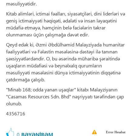
məsuliyyətidir.
Kitab alimləri, ictimai fəalları, siyasətçiləri, dini liderləri və
geniş ictimaiyyəti həqiqəti, ədaləti və insan ləyaqətini
müdafiə etməyə, həmçinin belə faciələrin təkrar
olunmaması üçün çalışmağa dəvət edir.
Qeyd edək ki, Əzmi Əbdülhəmid Malayziyada humanitar
fəaliyyətləri və Fələstin məsələsinə dəstəyi ilə tanınan
şəxsiyyətlərdəndir. O, bu əsərində müharibə şəraitində
uşaqların müdafiəsi və beynəlxalq qurumların
məsuliyyəti məsələsini dünya ictimaiyyətinin diqqətinə
çatdırmağa çalışıb.
"Minab 168; odda yanan uşaqlar" kitabı Malayziyanın
"Casamas Resources Sdn. Bhd" nəşriyyatı tərəfindən çap
olunub.
4356716
Error Hesabat
0
BƏYƏNİRƏM