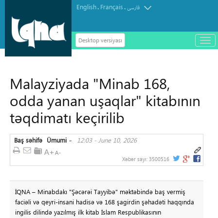
English
Français
.
.
فارسی
Desktop versiyası
باز
و
سته
ردن
Malayziyada "Minab 168,
منو
odda yanan uşaqlar" kitabının
təqdimatı keçirilib
Baş səhifə
Ümumi
12:03 - June 10, 2026
»
Xəbər sayı:
3500516
İQNA – Minabdakı "Şəcərəi Tayyibə" məktəbində baş vermiş
faciəli və qeyri-insani hadisə və 168 şagirdin şəhadəti haqqında
ingilis dilində yazılmış ilk kitab İslam Respublikasının