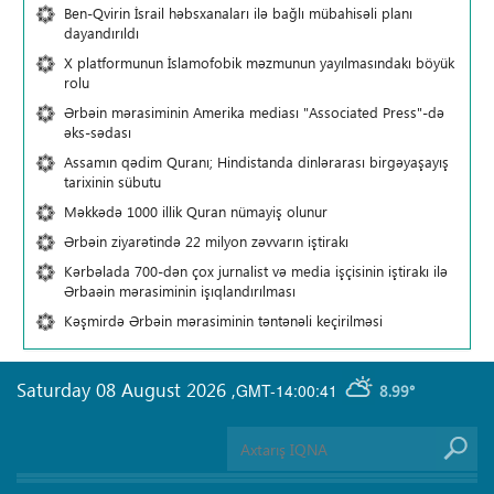
Ben-Qvirin İsrail həbsxanaları ilə bağlı mübahisəli planı
dayandırıldı
X platformunun İslamofobik məzmunun yayılmasındakı böyük
rolu
Ərbəin mərasiminin Amerika mediası "Associated Press"-də
əks-sədası
Assamın qədim Quranı; Hindistanda dinlərarası birgəyaşayış
tarixinin sübutu
Məkkədə 1000 illik Quran nümayiş olunur
Ərbəin ziyarətində 22 milyon zəvvarın iştirakı
Kərbəlada 700-dən çox jurnalist və media işçisinin iştirakı ilə
Ərbaəin mərasiminin işıqlandırılması
Kəşmirdə Ərbəin mərasiminin təntənəli keçirilməsi
Saturday 08 August 2026
,
GMT-14:00:41
8.99°