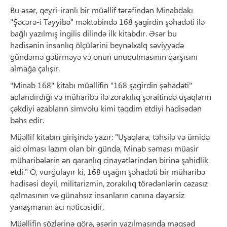
Bu əsər, qeyri-iranlı bir müəllif tərəfindən Minabdakı
"Şəcərə-i Tayyibə" məktəbində 168 şagirdin şəhadəti ilə
bağlı yazılmış ingilis dilində ilk kitabdır. Əsər bu
hadisənin insanlıq ölçülərini beynəlxalq səviyyədə
gündəmə gətirməyə və onun unudulmasının qarşısını
almağa çalışır.
"Minab 168" kitabı müəllifin "168 şagirdin şəhadəti"
adlandırdığı və müharibə ilə zorakılıq şəraitində uşaqların
çəkdiyi əzabların simvolu kimi təqdim etdiyi hadisədən
bəhs edir.
Müəllif kitabın girişində yazır: "Uşaqlara, təhsilə və ümidə
aid olması lazım olan bir gündə, Minab səması müasir
müharibələrin ən qaranlıq cinayətlərindən birinə şahidlik
etdi." O, vurğulayır ki, 168 uşağın şəhadəti bir müharibə
hadisəsi deyil, militarizmin, zorakılıq törədənlərin cəzasız
qalmasının və günahsız insanların canına dəyərsiz
yanaşmanın acı nəticəsidir.
Müəllifin sözlərinə görə, əsərin yazılmasında məqsəd