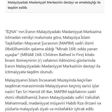
Malayziyadakı Mədəniyyət Mərkəzinin dəstəyi və əməkdaşlığı ilə
təqdim edilib.
“İQNA”-nın İranın Malayziyadakı Mədəniyyət Mərkəzinə
istinadən verdiyi məlumata görə, Malayziya İslam
Təşkilatları Məşvərət Şurasının (MAPIM) sədri Əzmi
Əbdülhəmidin qələmə aldığı "Minab 168; odda yanan
uşaqlar" (MINAB 168: Children Bathed in Fire) kitabı
İmam Xomeyninin (r) vəfatının ildönümü günlərində
İranın Malayziyadakı Mədəniyyət Mərkəzinin dəstəyi ilə
ictimaiyyətə təqdim olunub.
Malayziyanın İslam İncəsənəti Muzeyində keçirilən
təqdimat mərasimində Malayziyanın keçmiş xarici işlər
naziri Tan Sri Həmid Əl-Bar, MAPIM təşkilatının sədri
Əzmi Əbdülhəmid, İranın Malayziyadakı səfiri Vəliullah
Məhəmmədi, mədəniyyət müşaviri Həbib Rza Ərzani və
yüzlərlə malayziyalı ziyalı və mütəfəkkir iştirak edib.