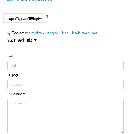
https://iqna.ir/B0Egdw
Teqlər:
،
،
،
malayziya
uşaqlar
iran
kitab təqdimatı
sizin şərhiniz
Ad
E-poçt
* Comment