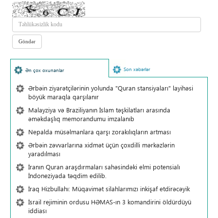
Son xəbərlər
Ən çox oxunanlar
Ərbəin ziyarətçilərinin yolunda "Quran stansiyaları" layihəsi
böyük maraqla qarşılanır
Malayziya və Braziliyanın İslam təşkilatları arasında
əməkdaşlıq memorandumu imzalanıb
Nepalda müsəlmanlara qarşı zorakılıqların artması
Ərbəin zəvvarlarına xidmət üçün çoxdilli mərkəzlərin
yaradılması
İranın Quran araşdırmaları sahəsindəki elmi potensialı
İndoneziyada təqdim edilib.
İraq Hizbullahı: Müqavimət silahlarımızı inkişaf etdirəcəyik
İsrail rejiminin ordusu HƏMAS-ın 3 komandirini öldürdüyü
iddiası