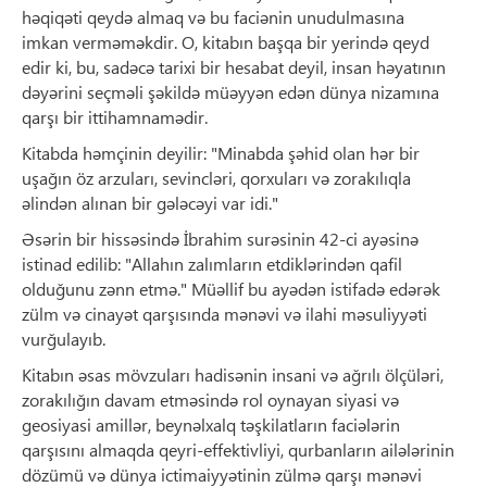
həqiqəti qeydə almaq və bu faciənin unudulmasına
imkan verməməkdir. O, kitabın başqa bir yerində qeyd
edir ki, bu, sadəcə tarixi bir hesabat deyil, insan həyatının
dəyərini seçməli şəkildə müəyyən edən dünya nizamına
qarşı bir ittihamnamədir.
Kitabda həmçinin deyilir: "Minabda şəhid olan hər bir
uşağın öz arzuları, sevincləri, qorxuları və zorakılıqla
əlindən alınan bir gələcəyi var idi."
Əsərin bir hissəsində İbrahim surəsinin 42-ci ayəsinə
istinad edilib: "Allahın zalımların etdiklərindən qafil
olduğunu zənn etmə." Müəllif bu ayədən istifadə edərək
zülm və cinayət qarşısında mənəvi və ilahi məsuliyyəti
vurğulayıb.
Kitabın əsas mövzuları hadisənin insani və ağrılı ölçüləri,
zorakılığın davam etməsində rol oynayan siyasi və
geosiyasi amillər, beynəlxalq təşkilatların faciələrin
qarşısını almaqda qeyri-effektivliyi, qurbanların ailələrinin
dözümü və dünya ictimaiyyətinin zülmə qarşı mənəvi