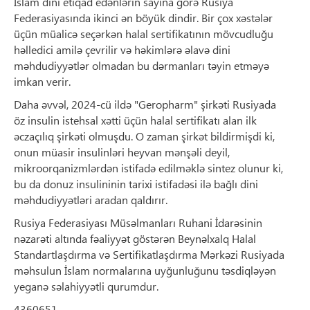
İslam dini etiqad edənlərin sayına görə Rusiya
Federasiyasında ikinci ən böyük dindir. Bir çox xəstələr
üçün müalicə seçərkən halal sertifikatının mövcudluğu
həlledici amilə çevrilir və həkimlərə əlavə dini
məhdudiyyətlər olmadan bu dərmanları təyin etməyə
imkan verir.
Daha əvvəl, 2024-cü ildə "Geropharm" şirkəti Rusiyada
öz insulin istehsal xətti üçün halal sertifikatı alan ilk
əczaçılıq şirkəti olmuşdu. O zaman şirkət bildirmişdi ki,
onun müasir insulinləri heyvan mənşəli deyil,
mikroorqanizmlərdən istifadə edilməklə sintez olunur ki,
bu da donuz insulininin tarixi istifadəsi ilə bağlı dini
məhdudiyyətləri aradan qaldırır.
Rusiya Federasiyası Müsəlmanları Ruhani İdarəsinin
nəzarəti altında fəaliyyət göstərən Beynəlxalq Halal
Standartlaşdırma və Sertifikatlaşdırma Mərkəzi Rusiyada
məhsulun İslam normalarına uyğunluğunu təsdiqləyən
yeganə səlahiyyətli qurumdur.
4360651