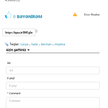
Error Hesabat
0
BƏYƏNİRƏM
https://iqna.ir/B0Egfn
Teqlər:
،
،
،
rusiya
halal
dərman
müalicə
sizin şərhiniz
Ad
E-poçt
* Comment