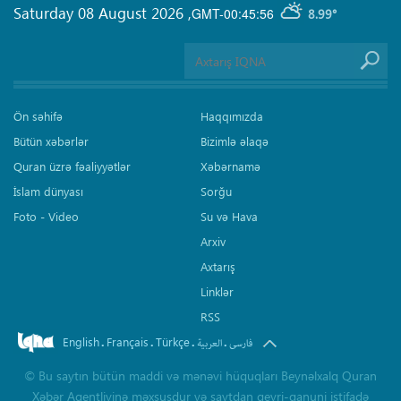
Saturday 08 August 2026
,
GMT-00:45:56
8.99°
Ön səhifə
Haqqımızda
Bütün xəbərlər
Bizimlə əlaqə
Quran üzrə fəaliyyətlər
Xəbərnamə
İslam dünyası
Sorğu
Foto - Video
Su və Hava
Arxiv
Axtarış
Linklər
RSS
English
Français
Türkçe
.
.
.
.
فارسی
العربیة
©
Bu saytın bütün maddi və mənəvi hüquqları Beynəlxalq Quran
Xəbər Agentliyinə məxsusdur və saytdan qeyri-qanuni istifadə