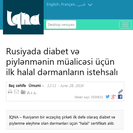
English
Français
.
.
فارسی
Desktop versiyası
باز
و
سته
ردن
Rusiyada diabet və
منو
piylənmənin müalicəsi üçün
ilk halal dərmanların istehsalı
Baş səhifə
Ümumi
12:11 - June 28, 2026
»
Xəbər sayı:
3500631
İQNA – Rusiyanın bir əczaçılıq şirkəti ilk dəfə olaraq diabet və
piylənmə əleyhinə olan dərmanları üçün "halal" sertifikatı alıb.