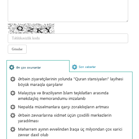
Son xəbərlər
Ən çox oxunanlar
Ərbəin ziyarətçilərinin yolunda "Quran stansiyaları" layihəsi
böyük maraqla qarşılanır
Malayziya və Braziliyanın İslam təşkilatları arasında
əməkdaşlıq memorandumu imzalanıb
Nepalda müsəlmanlara qarşı zorakılıqların artması
Ərbəin zəvvarlarına xidmət üçün çoxdilli mərkəzlərin
yaradılması
Məhərrəm ayının əvvəlindən İraqa üç milyondan çox xarici
zəvvar daxil olub