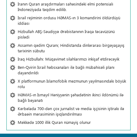
İranın Quran araşdırmaları sahəsindəki elmi potensialı
İndoneziyada təqdim edilib.
İsrail rejiminin ordusu HƏMAS-ın 3 komandirini öldürdüyü
iddiası
Hizbullah ABŞ-Səudiyyə Ərəbistanının İraqa təcavüzünü
pislədi
Assamın qədim Quranı; Hindistanda dinlərarası birgəyaşayış
tarixinin sübutu
İraq Hizbullahı: Müqavimət silahlarımızı inkişaf etdirəcəyik
Ben-Qvirin İsrail həbsxanaları ilə bağlı mübahisəli planı
dayandırıldı
X platformunun İslamofobik məzmunun yayılmasındakı böyük
rolu
HƏMAS-ın İsmayıl Həniyyənin şəhadətinin ikinci ildönümü ilə
bağlı bəyanatı
Kərbəlada 700-dən çox jurnalist və media işçisinin iştirakı ilə
Ərbaəin mərasiminin işıqlandırılması
Məkkədə 1000 illik Quran nümayiş olunur