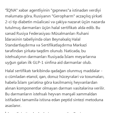
"İQNA" xəbər agentliyinin "gxpnews"a istinadən verdiyi
məlumata görə, Rusiyanın "Geropharm" əczaçılıq şirkəti
2-ci tip diabetin müalicəsi və çəkiyə nəzarət üçün nəzərdə
tutulmuş dərmanları üçün halal sertifikatı əldə edib. Bu
sənəd Rusiya Federasiyası Müsəlmanları Ruhani
İdarəsinin tabeliyində olan Beynəlxalq Halal
Standartlaşdırma və Sertifikatlaşdırma Mərkəzi
tərəfindən şirkətə təqdim olunub. Nəticədə, bu
istehsalçının dərmanları Rusiyada İslam meyarlarına
uyğun gələn ilk GLP-1 sinfinə aid dərmanlar olub.
Halal sertifikatı tərkibində qadağan olunmuş maddələr -
o cümlədən etanol, qan, donuz hüceyrələri və toxumaları,
habelə İslam şəriətinə görə kəsilməmiş heyvanlardan
alınan komponentlər olmayan dərman vasitələrinə verilir.
Bu dərmanların istehsalı heyvan mənşəli xammaldan
istifadəni tamamilə istisna edən peptid sintezi metoduna
əsaslanır.