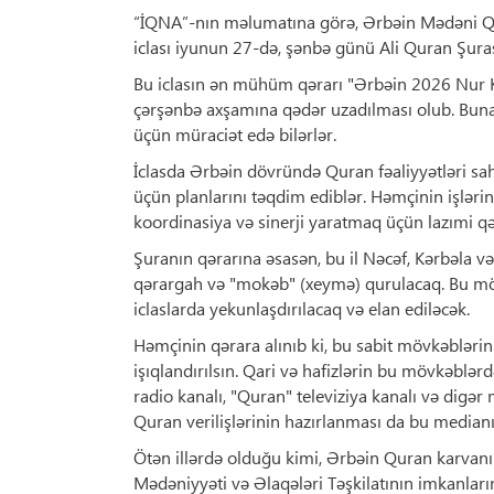
“İQNA”-nın məlumatına görə, Ərbəin Mədəni Qə
iclası iyunun 27-də, şənbə günü Ali Quran Şurasın
Bu iclasın ən mühüm qərarı "Ərbəin 2026 Nur K
çərşənbə axşamına qədər uzadılması olub. Buna 
üçün müraciət edə bilərlər.
İclasda Ərbəin dövründə Quran fəaliyyətləri s
üçün planlarını təqdim ediblər. Həmçinin işləri
koordinasiya və sinerji yaratmaq üçün lazımi qər
Şuranın qərarına əsasən, bu il Nəcəf, Kərbəla v
qərargah və "mokəb" (xeymə) qurulacaq. Bu möv
iclaslarda yekunlaşdırılacaq və elan ediləcək.
Həmçinin qərara alınıb ki, bu sabit mövkəblərin
işıqlandırılsın. Qari və hafizlərin bu mövkəblə
radio kanalı, "Quran" televiziya kanalı və digər
Quran verilişlərinin hazırlanması da bu median
Ötən illərdə olduğu kimi, Ərbəin Quran karvanı 
Mədəniyyəti və Əlaqələri Təşkilatının imkanları