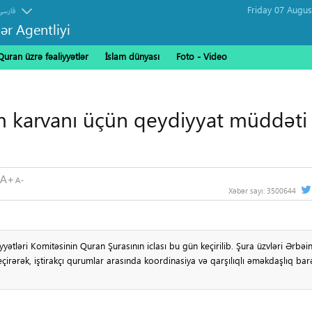
فارسی
ər Agentliyi
Quran üzrə fəaliyyətlər
İslam dünyası
Foto - Video
m karvanı üçün qeydiyyat müddəti
Xəbər sayı:
3500644
ləri Komitəsinin Quran Şurasının iclası bu gün keçirilib. Şura üzvləri Ərbəi
ərək, iştirakçı qurumlar arasında koordinasiya və qarşılıqlı əməkdaşlıq ba