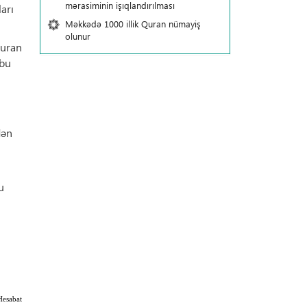
mərasiminin işıqlandırılması
arı
Məkkədə 1000 illik Quran nümayiş
olunur
Quran
 bu
dən
u
Hesabat