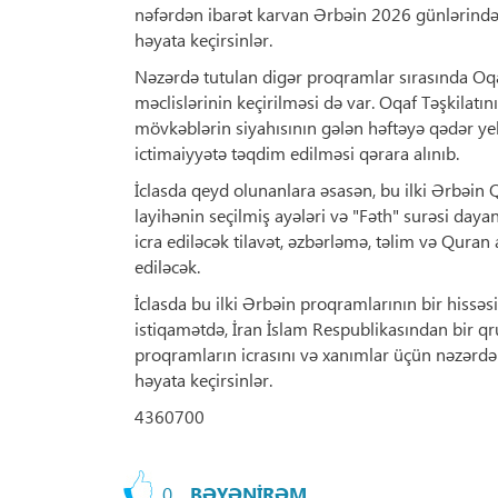
nəfərdən ibarət karvan Ərbəin 2026 günlərində 
həyata keçirsinlər.
Nəzərdə tutulan digər proqramlar sırasında Oqaf
məclislərinin keçirilməsi də var. Oqaf Təşkilatın
mövkəblərin siyahısının gələn həftəyə qədər ye
ictimaiyyətə təqdim edilməsi qərara alınıb.
İclasda qeyd olunanlara əsasən, bu ilki Ərbəin Q
layihənin seçilmiş ayələri və "Fəth" surəsi dayan
icra ediləcək tilavət, əzbərləmə, təlim və Quran
ediləcək.
İclasda bu ilki Ərbəin proqramlarının bir hissə
istiqamətdə, İran İslam Respublikasından bir qru
proqramların icrasını və xanımlar üçün nəzərdə
həyata keçirsinlər.
4360700
0
BƏYƏNİRƏM