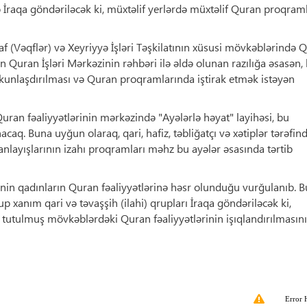
İraqa göndəriləcək ki, müxtəlif yerlərdə müxtəlif Quran proqraml
 (Vəqflər) və Xeyriyyə İşləri Təşkilatının xüsusi mövkəblərində 
ın Quran İşləri Mərkəzinin rəhbəri ilə əldə olunan razılığa əsasən,
kunlaşdırılması və Quran proqramlarında iştirak etmək istəyən
uran fəaliyyətlərinin mərkəzində "Ayələrlə həyat" layihəsi, bu
acaq. Buna uyğun olaraq, qari, hafiz, təbliğatçı və xətiplər tərəfin
 anlayışlarının izahı proqramları məhz bu ayələr əsasında tərtib
sinin qadınların Quran fəaliyyətlərinə həsr olunduğu vurğulanıb. B
p xanım qari və təvaşşih (ilahi) qrupları İraqa göndəriləcək ki,
 tutulmuş mövkəblərdəki Quran fəaliyyətlərinin işıqlandırılmasını
Error 