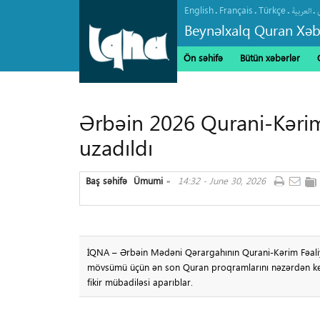
English
Français
Türkçe
.
.
.
.
العربیة
Beynəlxalq Quran Xəb
Ön səhifə
Bütün xəbərlər
Ərbəin 2026 Qurani-Kəri
uzadıldı
Baş səhifə
Ümumi
14:32 - June 30, 2026
»
İQNA – Ərbəin Mədəni Qərargahının Qurani-Kərim Fəaliyyət
mövsümü üçün ən son Quran proqramlarını nəzərdən keçir
fikir mübadiləsi aparıblar.