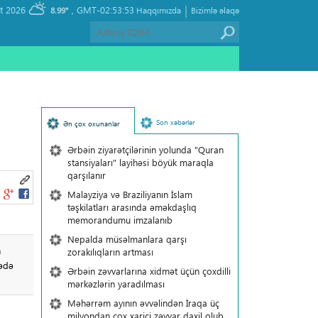
|
, Friday 07 August 2026
GMT-02:53:53
8.99°
Haqqımızda
Bizimlə əlaqə
Son xəbərlər
Ən çox oxunanlar
Ərbəin ziyarətçilərinin yolunda "Quran
stansiyaları" layihəsi böyük maraqla
qarşılanır
Malayziya və Braziliyanın İslam
təşkilatları arasında əməkdaşlıq
memorandumu imzalanıb
Nepalda müsəlmanlara qarşı
n
zorakılıqların artması
rədə
Ərbəin zəvvarlarına xidmət üçün çoxdilli
mərkəzlərin yaradılması
Məhərrəm ayının əvvəlindən İraqa üç
milyondan çox xarici zəvvar daxil olub