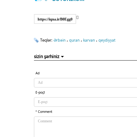
https://iqna.ir/B0Egg0
Teqlər:
،
،
،
Ərbəin
quran
karvan
qeydiyyat
sizin şərhiniz
Ad
E-poçt
* Comment