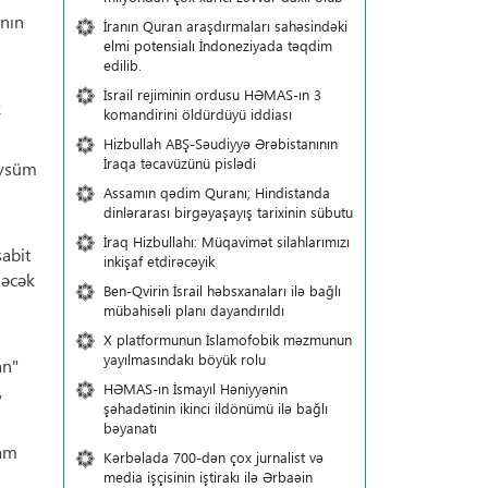
ının
İranın Quran araşdırmaları sahəsindəki
elmi potensialı İndoneziyada təqdim
edilib.
İsrail rejiminin ordusu HƏMAS-ın 3
k
komandirini öldürdüyü iddiası
Hizbullah ABŞ-Səudiyyə Ərəbistanının
İraqa təcavüzünü pislədi
övsüm
Assamın qədim Quranı; Hindistanda
dinlərarası birgəyaşayış tarixinin sübutu
İraq Hizbullahı: Müqavimət silahlarımızı
sabit
inkişaf etdirəcəyik
ləcək
Ben-Qvirin İsrail həbsxanaları ilə bağlı
mübahisəli planı dayandırıldı
X platformunun İslamofobik məzmunun
yayılmasındakı böyük rolu
an"
HƏMAS-ın İsmayıl Həniyyənin
,
şəhadətinin ikinci ildönümü ilə bağlı
bəyanatı
lam
Kərbəlada 700-dən çox jurnalist və
media işçisinin iştirakı ilə Ərbaəin