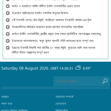
জর্ডান ও বাহরাইনে মার্কিন ঘাঁটিতে ইরানি সেনাবাহিনীর ড্রোন হামলা
ইয়েমেনে প্রতিরোধের সমর্থনে লক্ষাধিক মানুষের বিক্ষোভ
৮টি ইসলামি দেশের যৌথ বিবৃতি: মসজিদুল আকসায় ইসরাইলি কর্মকাণ্ডের নিন্দা
ইসরায়েলিদের বহিষ্কার অব্যাহত রাখার ব্যাপারে মালয়েশিয়া বদ্ধপরিকর
জর্ডানে মার্কিন সেনাবাহিনীর কেন্দ্রীয় কমান্ড সদর দপ্তর ব্যালিস্টিক ক্ষেপণাস্ত্রের লক্ষ্যবস্তু
ইয়েমেনের আনসারুল্লাহ: বাবুল মান্দাব প্রণালী সৌদি জাহাজের জন্য সম্পূর্ণ বন্ধ
ইরানের ইসলামী বিপ্লবী গার্ড বাহিনীর ৪৭ নম্বর বিবৃতি: কুয়েতের আলি আল-সালেম
ঘাঁটিতে বিশাল অস্ত্রাগার সম্পূর্ণ ধ্বংস
Saturday 08 August 2026
,
GMT-14:26:21
8.99°
প্রচ্ছদ
আমাদের সম্পর্কে
সকল খবর
যোগাযোগ
কুরআন বিষয়ক কার্যক্রম
নিউজলেটার