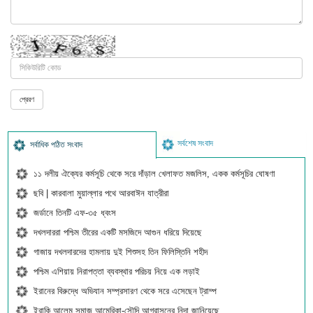
সর্বশেষ সংবাদ
সর্বাধিক পঠিত সংবাদ
১১ দলীয় ঐক্যের কর্মসূচি থেকে সরে দাঁড়াল খেলাফত মজলিস, একক কর্মসূচির ঘোষণা
ছবি | কারবালা মুয়াল্লার পথে আরবাঈন যাত্রীরা
জর্ডানে তিনটি এফ-৩৫ ধ্বংস
দখলদাররা পশ্চিম তীরের একটি মসজিদে আগুন ধরিয়ে দিয়েছে
গাজায় দখলদারদের হামলায় দুই শিশুসহ তিন ফিলিস্তিনি শহীদ
পশ্চিম এশিয়ায় নিরাপত্তা ব্যবস্থার পরিচয় নিয়ে এক লড়াই
ইরানের বিরুদ্ধে অভিযান সম্প্রসারণ থেকে সরে এসেছেন ট্রাম্প
ইরাকি আলেম সমাজ আমেরিকা-সৌদি আগ্রাসনের নিন্দা জানিয়েছে