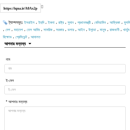
https://iqna.ir/A0Ax2p
ট্যাগ্সসমূহ:
،
،
،
،
،
،
،
،
ইসরাইল
ইহুদি
ইকনা
রাষ্ট্র
সুদান
প্রধানমন্ত্রী
বেনিয়ামিন
আফ্রিকা
মুসল
،
،
،
،
،
،
،
،
،
،
،
দেশ
মহাদেশ
তেল আবিব
সামরিক
সরকার
ডলার
আইন
উগান্ডা
মানুষ
রাজধানী
খার্তুম
،
،
বিক্ষোভ
প্রেসিডেন্ট
আদালত
আপনার মন্তব্য
নাম
ই-মেল
* আপনার মন্তব্য