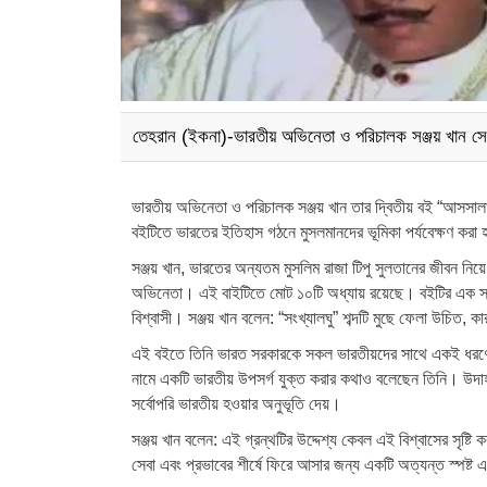
তেহরান (ইকনা)-ভারতীয় অভিনেতা ও পরিচালক সঞ্জয় খান সে
ভারতীয় অভিনেতা ও পরিচালক সঞ্জয় খান তার দ্বিতীয় বই
বইটিতে ভারতের ইতিহাস গঠনে মুসলমানদের ভূমিকা পর্যবেক্ষণ করা
সঞ্জয় খান, ভারতের অন্যতম মুসলিম রাজা টিপু সুলতানের জীবন ন
অভিনেতা। এই বাইটিতে মোট ১০টি অধ্যায় রয়েছে। বইটির এক স্থান
বিশ্বাসী। সঞ্জয় খান বলেন: “সংখ্যালঘু” শব্দটি মুছে ফেলা উচিত,
এই বইতে তিনি ভারত সরকারকে সকল ভারতীয়দের সাথে একই ধরণের আচ
নামে একটি ভারতীয় উপসর্গ যুক্ত করার কথাও বলেছেন তিনি। উদাহরণ
সর্বোপরি ভারতীয় হওয়ার অনুভূতি দেয়।
সঞ্জয় খান বলেন: এই গ্রন্থটির উদ্দেশ্য কেবল এই বিশ্বাসের সৃষ্ট
সেবা এবং প্রভাবের শীর্ষে ফিরে আসার জন্য একটি অত্যন্ত স্পষ্ট এ