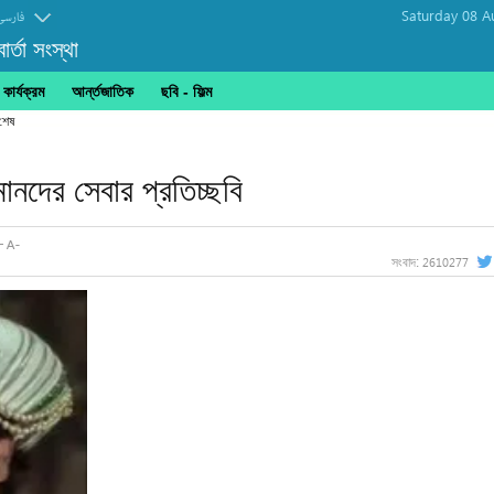
Saturday 08 A
فارسی
র্তা সংস্থা
ার্যক্রম
আর্ন্তজাতিক
ছবি‎ - ফিল্ম
নদের সেবার প্রতিচ্ছবি
2610277
সংবাদ: