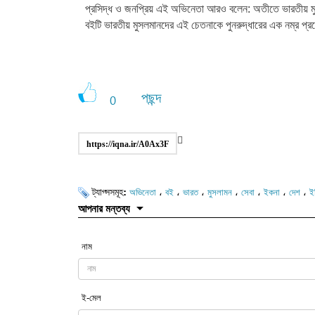
প্রসিদ্ধ ও জনপ্রিয় এই অভিনেতা আরও বলেন: অতীতে ভারতীয় ম
বইটি ভারতীয় মুসলমানদের এই চেতনাকে পুনরুদ্ধারের এক নম্র প্রচ
পছন্দ
0
https://iqna.ir/A0Ax3F
ট্যাগ্সসমূহ:
،
،
،
،
،
،
،
অভিনেতা
বই
ভারত
মুসলামন
সেবা
ইকনা
দেশ
ই
আপনার মন্তব্য
নাম
ই-মেল