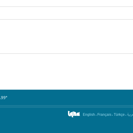
.99°
.
.
.
عربیة
English
Français
Türkçe