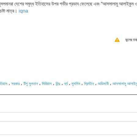
ুসলমানরা দেশের সমৃদ্ধ ইতিহাসের উপর গভীর প্রভাব ফেলেছে এবং “আসসালামু আলাইকুম 
েষ্টা মাত্র।
iqna
ভুলের তথ
،
،
،
،
،
،
،
،
،
তিহাস
সরকার
টিপু সুলতান
সিরিয়াল
হিন্দু
র্ধ্ব
মুসলিম
খ্রিস্টান
অভিসাবী
আসসালামু আলাইক