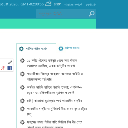
|
ugust 2026 ,
GMT-02:00:56
8.99°
আমাদের সম্পর্কে
যোগাযোগ
সর্বশেষ সংবাদ
সর্বাধিক পঠিত সংবাদ
১১ দলীয় ঐক্যের কর্মসূচি থেকে সরে দাঁড়াল
খেলাফত মজলিস, একক কর্মসূচির ঘোষণা
আমেরিকার বিরুদ্ধে আক্রমণ আমাদের আইনি ও
শরিয়তসম্মত অধিকার
জর্ডানে মার্কিন ঘাঁটিতে ইরানি হামলা: এমকিউ-৯
ড্রোন ও হেলিকপ্টারসহ ব্যাপক ক্ষয়ক্ষতি
ছবি | কারবালা মুয়াল্লার পথে আরবাঈন যাত্রীরা
আরবাইন যাত্রীদের সুবিধার্থে ইরাকে ১৪ র‍্যাম ট্রেন
চালু
ফ্রান্সের কাছে গিনির দাবি: ফিরিয়ে দিন বীর নেতা
সামুরি তুরের ব্যক্তিগত কুরআন