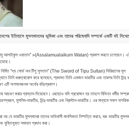
দেশের ইতিহাসে মুসলমানদের ভূমিকা এবং তাদের পরিষেবাদি সম্পর্কে একটি বই লিখ
 “আসসালামু আলাইকুম ওয়াতান” »(Assalamualaikum Watan) প্রকাশ করতে চলেছেন। এ
 হয়েছে।
িয়ে নির্মিত “দ্য সোর্ড অব টিপু সুলতান” (The Sword of Tipu Sultan) সিরিয়ালের মূল
ে তিনি গুরুত্বারোপ করে বলেছেন, প্রথমত তিনি একজন ভারতীয় এবং তারপর তিনি হিন্দু ধর
 কারণ এটি অপমানজনক অর্থের বহিঃপ্রকাশ।
রণ করার প্রস্তাব দিয়েছেন। এছাড়াও যদি প্রয়োজন হয় তাহলে বিভিন্ন ধর্মীয় সম্প্রদ
স্বরূপ, মুসলিম-ভারতীয়, হিন্দু-ভারতীয় এবং খ্রিস্টান-ভারতীয়। এর মাধ্যমে সকল নাগরি
ি করা নয় যে ভারতীয় মুসলমানরা তাদের অভিবাসী মানসিকতা নিষ্পত্তি করবে, বরং ভারতীয় মুসল
বং যুক্তিযুক্ত সমাধান প্রদান করা।