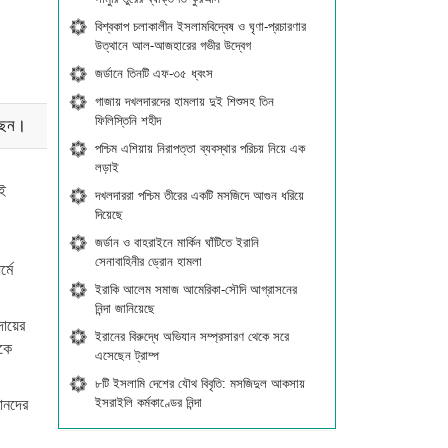
বিশ্বকাপ চলাকালীন ইসলামবিদ্বেষ ও ঘৃণা-প্রচারণার
উত্থানে আল-আজহারের গভীর উদ্বেগ
জর্ডানে তিনটি এফ-৩৫ ধ্বংস
গাজায় দখলদারদের হামলায় দুই শিশুসহ তিন
ফিলিস্তিনি শহীদ
েছেন।
পশ্চিম এশিয়ায় নিরাপত্তা ব্যবস্থার পরিচয় নিয়ে এক
লড়াই
ই
দখলদাররা পশ্চিম তীরের একটি মসজিদে আগুন ধরিয়ে
দিয়েছে
জর্ডান ও বাহরাইনে মার্কিন ঘাঁটিতে ইরানি
সেনাবাহিনীর ড্রোন হামলা
্মে
ইরাকি আলেম সমাজ আমেরিকা-সৌদি আগ্রাসনের
নিন্দা জানিয়েছে
ায়ের
ইরানের বিরুদ্ধে অভিযান সম্প্রসারণ থেকে সরে
ককে
এসেছেন ট্রাম্প
৮টি ইসলামি দেশের যৌথ বিবৃতি: মসজিদুল আকসায়
ইসরাইলি কর্মকাণ্ডের নিন্দা
মানদের