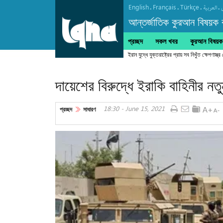
English
Français
Türkçe
.
.
.
.
العربیة
আন্তর্জাতিক কুরআন বিষয়ক বা
প্রচ্ছদ
সকল খবর
কুরআন বিষয়ক ক
ইরান যুদ্ধে যুক্তরাষ্ট্রের প্রায় সব নিখুঁত ক্ষেপণাস্ত্র
দায়েশের বিরুদ্ধে ইরাকি বাহিনীর ন
18:30 - June 15, 2021
প্রচ্ছদ
সাধারণ