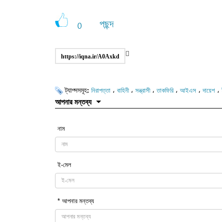
পছন্দ
0
https://iqna.ir/A0Axkd
ট্যাগ্সসমূহ:
،
،
،
،
،
،
নিরাপত্তা
বাহিনী
সন্ত্রাসী
তাকফিরি
আইএস
দায়েশ
আপনার মন্তব্য
নাম
ই-মেল
* আপনার মন্তব্য