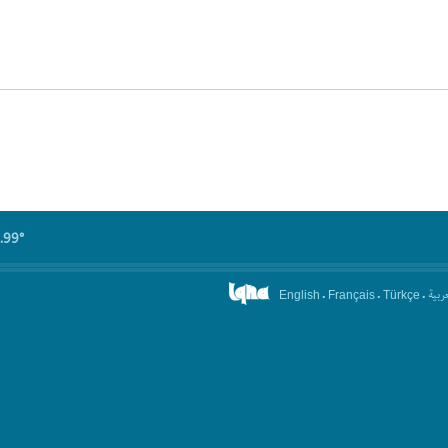
.99°
.
.
.
عربیة
English
Français
Türkçe