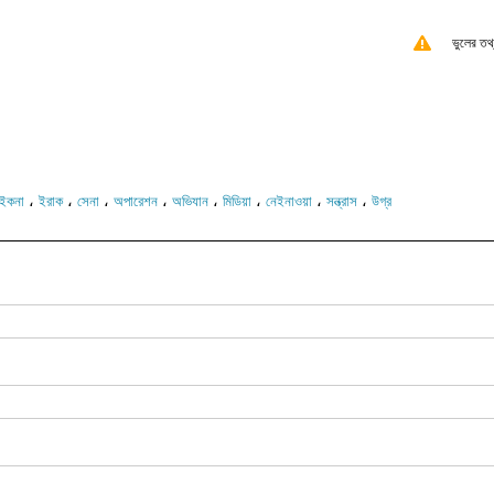
ভুলের তথ
،
،
،
،
،
،
،
،
ইকনা
ইরাক
সেনা
অপারেশন
অভিযান
মিডিয়া
নেইনাওয়া
সন্ত্রাস
উগ্র