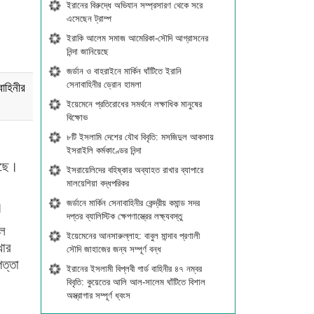
ইরানের বিরুদ্ধে অভিযান সম্প্রসারণ থেকে সরে
এসেছেন ট্রাম্প
ইরাকি আলেম সমাজ আমেরিকা-সৌদি আগ্রাসনের
নিন্দা জানিয়েছে
জর্ডান ও বাহরাইনে মার্কিন ঘাঁটিতে ইরানি
সেনাবাহিনীর ড্রোন হামলা
াহিনীর
ইয়েমেনে প্রতিরোধের সমর্থনে লক্ষাধিক মানুষের
বিক্ষোভ
৮টি ইসলামি দেশের যৌথ বিবৃতি: মসজিদুল আকসায়
ইসরাইলি কর্মকাণ্ডের নিন্দা
েছে।
ইসরায়েলিদের বহিষ্কার অব্যাহত রাখার ব্যাপারে
মালয়েশিয়া বদ্ধপরিকর
জর্ডানে মার্কিন সেনাবাহিনীর কেন্দ্রীয় কমান্ড সদর
।
দপ্তর ব্যালিস্টিক ক্ষেপণাস্ত্রের লক্ষ্যবস্তু
চল
ইয়েমেনের আনসারুল্লাহ: বাবুল মান্দাব প্রণালী
খার
সৌদি জাহাজের জন্য সম্পূর্ণ বন্ধ
ত্তা
ইরানের ইসলামী বিপ্লবী গার্ড বাহিনীর ৪৭ নম্বর
বিবৃতি: কুয়েতের আলি আল-সালেম ঘাঁটিতে বিশাল
অস্ত্রাগার সম্পূর্ণ ধ্বংস