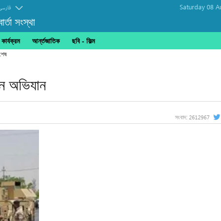
Saturday 08 A
فارسی
র্তা সংস্থা
ার্যক্রম
আর্ন্তজাতিক
ছবি‎ - ফিল্ম
 শেষ
তুন অভিযান
2612967
সংবাদ: