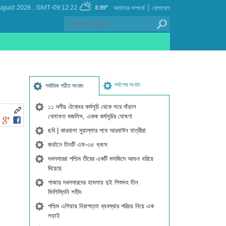
|
ugust 2026 ,
GMT-09:12:22
8.99°
আমাদের সম্পর্কে
যোগাযোগ
সর্বশেষ সংবাদ
সর্বাধিক পঠিত সংবাদ
১১ দলীয় ঐক্যের কর্মসূচি থেকে সরে দাঁড়াল
খেলাফত মজলিস, একক কর্মসূচির ঘোষণা
ছবি | কারবালা মুয়াল্লার পথে আরবাঈন যাত্রীরা
জর্ডানে তিনটি এফ-৩৫ ধ্বংস
দখলদাররা পশ্চিম তীরের একটি মসজিদে আগুন ধরিয়ে
দিয়েছে
গাজায় দখলদারদের হামলায় দুই শিশুসহ তিন
ফিলিস্তিনি শহীদ
পশ্চিম এশিয়ায় নিরাপত্তা ব্যবস্থার পরিচয় নিয়ে এক
লড়াই