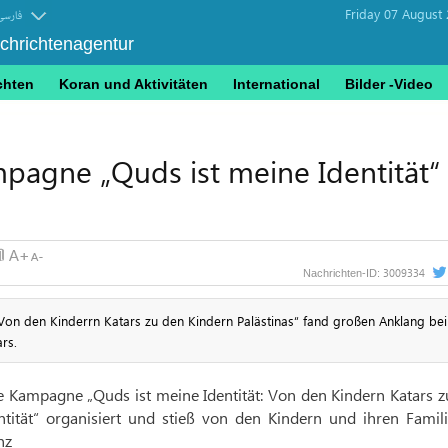
Friday 07 August
فارسی
achrichtenagentur
chten
Koran und Aktivitäten
International
Bilder -Video
agne „Quds ist meine Identität“ 
3009334
Nachrichten-ID:
Von den Kinderrn Katars zu den Kindern Palästinas“ fand großen Anklang bei
rs.
e Kampagne „Quds ist meine Identität: Von den Kindern Katars z
tität“ organisiert und stieß von den Kindern und ihren Famili
nz