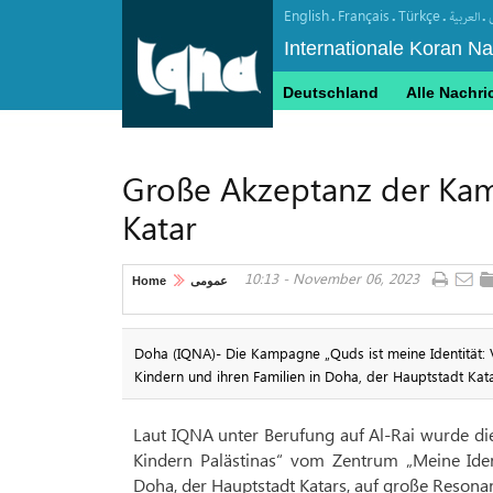
English
Français
Türkçe
.
.
.
.
العربیة
Internationale Koran N
Deutschland
Alle Nachri
Große Akzeptanz der Kamp
Katar
10:13 - November 06, 2023
Home
عمومی
Doha (IQNA)- Die Kampagne „Quds ist meine Identität: 
Kindern und ihren Familien in Doha, der Hauptstadt Kata
Laut IQNA unter Berufung auf Al-Rai wurde di
Kindern Palästinas“ vom Zentrum „Meine Iden
Doha, der Hauptstadt Katars, auf große Resona