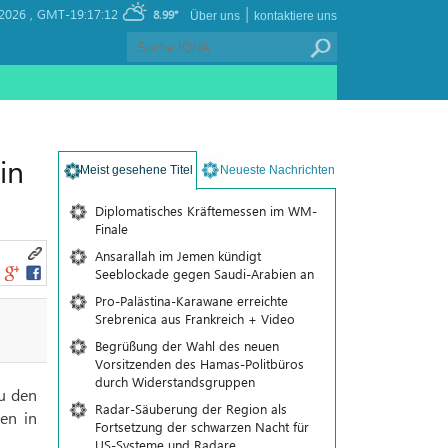
|
 2026 ,
GMT-19:17:12
8.99°
Über uns
kontaktiere uns
in
Meist gesehene Titel
Neueste Nachrichten
Diplomatisches Kräftemessen im WM-
Finale
Ansarallah im Jemen kündigt
Seeblockade gegen Saudi-Arabien an
Pro-Palästina-Karawane erreichte
Srebrenica aus Frankreich + Video
Begrüßung der Wahl des neuen
Vorsitzenden des Hamas-Politbüros
durch Widerstandsgruppen
u den
Radar-Säuberung der Region als
en in
Fortsetzung der schwarzen Nacht für
US-Systeme und Radare