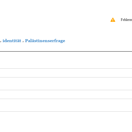
Fehlerm
،
identität
،
Palästinenserfrage