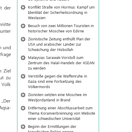
Konflikt Straße von Hormus: Kampf um
t der
Identität der Sicherheitsordnung in
Westasien
hnitte
Besuch von zwei Millionen Touristen in
 unter
historischer Moschee von Edirne
Zionistische Zeitung enthüllt Plan der
USA und arabischer Länder zur
en und
Schwächung der Hisbollah
rfrage
Malaysias Sarawak-Vorstoß zum
Zentrum des Halal-Handels der ASEAN
zu werden
m Ziel
Verstöße gegen die Waffenruhe in
ut zu
Gaza sind eine Fortsetzung des
s Volk
Völkermords
Zionisten setzten eine Moschee im
Westjordanland in Brand
 „Der
Aqsa-
Entfernung einer Abschlussarbeit zum
Thema Koranverbrennung von Website
einer schwedischen Universität
Beginn der Ermittlungen der
kanadischen Polizei wegen