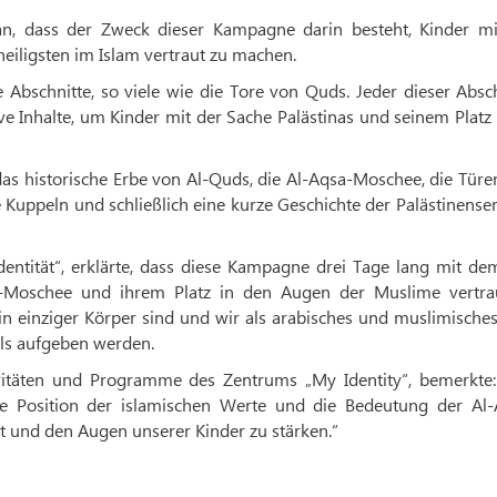
n, dass der Zweck dieser Kampagne darin besteht, Kinder mi
iligsten im Islam vertraut zu machen.
Abschnitte, so viele wie die Tore von Quds. Jeder dieser Absc
ive Inhalte, um Kinder mit der Sache Palästinas und seinem Platz
as historische Erbe von Al-Quds, die Al-Aqsa-Moschee, die Tür
Kuppeln und schließlich eine kurze Geschichte der Palästinense
entität“, erklärte, dass diese Kampagne drei Tage lang mit de
a-Moschee und ihrem Platz in den Augen der Muslime vertra
n einziger Körper sind und wir als arabisches und muslimische
als aufgeben werden.
vitäten und Programme des Zentrums „My Identity“, bemerkte:
ie Position der islamischen Werte und die Bedeutung der Al-
t und den Augen unserer Kinder zu stärken.“