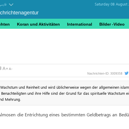
Saturday 08 August 
فارسی
achrichtenagentur
chten
Koran und Aktivitäten
International
Bilder -Video
3009358
Nachrichten-ID:
 Wachstum und Reinheit und wird üblicherweise wegen der allgemeinen islam
 Benachteiligten und ihre Hilfe sind der Grund für das spirituelle Wachstum e
und Mehrung.
Almosen die Entrichtung eines bestimmten Geldbetrags an Bedür