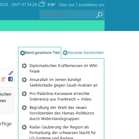
|
2026 ,
GMT-07:54:28
8.99°
Über uns
kontaktiere uns
Meist gesehene Titel
Neueste Nachrichten
Diplomatisches Kräftemessen im WM-
Finale
Ansarallah im Jemen kündigt
Seeblockade gegen Saudi-Arabien an
Pro-Palästina-Karawane erreichte
ischen
Srebrenica aus Frankreich + Video
ines
Begrüßung der Wahl des neuen
Vorsitzenden des Hamas-Politbüros
durch Widerstandsgruppen
ftige
Radar-Säuberung der Region als
Fortsetzung der schwarzen Nacht für
US-Systeme und Radare