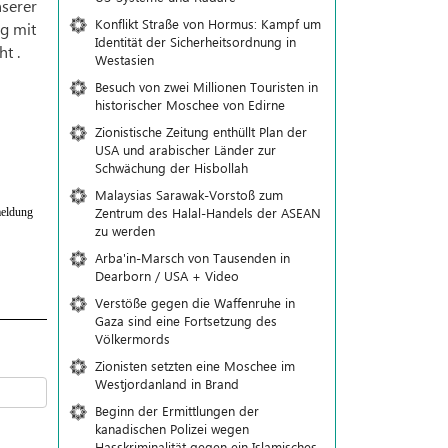
serer
Konflikt Straße von Hormus: Kampf um
g mit
Identität der Sicherheitsordnung in
t .
Westasien
Besuch von zwei Millionen Touristen in
historischer Moschee von Edirne
Zionistische Zeitung enthüllt Plan der
USA und arabischer Länder zur
Schwächung der Hisbollah
Malaysias Sarawak-Vorstoß zum
Zentrum des Halal-Handels der ASEAN
eldung
zu werden
Arba'in-Marsch von Tausenden in
Dearborn / USA + Video
Verstöße gegen die Waffenruhe in
Gaza sind eine Fortsetzung des
Völkermords
Zionisten setzten eine Moschee im
Westjordanland in Brand
Beginn der Ermittlungen der
kanadischen Polizei wegen
Hasskriminalität gegen ein Islamisches