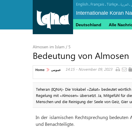
English
Français
Türkçe
.
.
.
.
العربیة
Internationale Koran N
Deutschland
Alle Nachri
Almosen im Islam / 5
Bedeutung von Almosen
14:15 - November 09, 2023
Home
عمومی
Teheran (IQNA)- Die Vokabel «Zakat» bedeutet wörtlich
Regelung mit «Almosen» übersetzt. Ja, Mitgefühl für die
Menschen und die Reinigung der Seele von Geiz, Gier 
In der islamischen Rechtsprechung bedeuten 
und Benachteiligte.