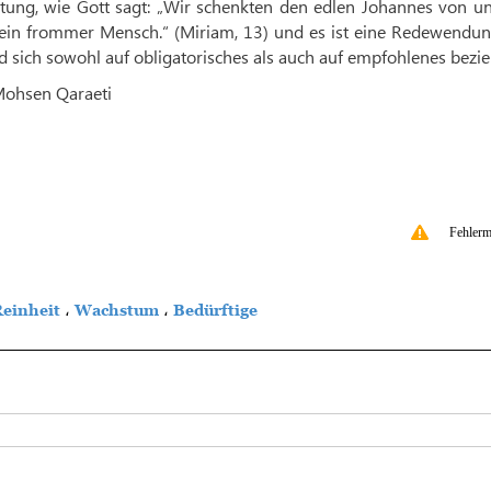
tung, wie Gott sagt: „Wir schenkten den edlen Johannes von un
 ein frommer Mensch.“ (Miriam, 13) und es ist eine Redewendun
d sich sowohl auf obligatorisches als auch auf empfohlenes bezieh
Mohsen Qaraeti
Fehlerm
einheit
،
Wachstum
،
Bedürftige