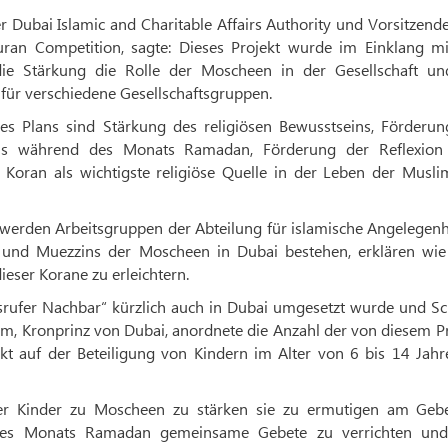
 Dubai Islamic and Charitable Affairs Authority und Vorsitzend
uran Competition, sagte: Dieses Projekt wurde im Einklang mi
e Stärkung die Rolle der Moscheen in der Gesellschaft un
für verschiedene Gesellschaftsgruppen.
ses Plans sind Stärkung des religiösen Bewusstseins, Förderun
ans während des Monats Ramadan, Förderung der Reflexion
oran als wichtigste religiöse Quelle in der Leben der Musli
werden Arbeitsgruppen der Abteilung für islamische Angelegenh
n und Muezzins der Moscheen in Dubai bestehen, erklären wi
ieser Korane zu erleichtern.
tsrufer Nachbar“ kürzlich auch in Dubai umgesetzt wurde und Sc
Kronprinz von Dubai, anordnete die Anzahl der von diesem Pr
 auf der Beteiligung von Kindern im Alter von 6 bis 14 Jahr
 der Kinder zu Moscheen zu stärken sie zu ermutigen am Gebe
 des Monats Ramadan gemeinsame Gebete zu verrichten und