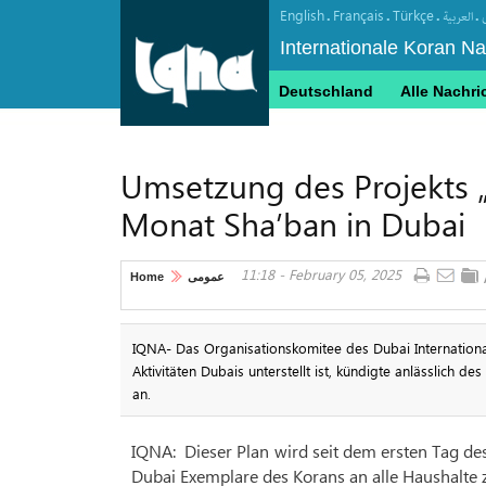
English
Français
Türkçe
.
.
.
.
العربیة
Internationale Koran N
Deutschland
Alle Nachri
Umsetzung des Projekts „
Monat Sha’ban in Dubai
11:18 - February 05, 2025
Home
عمومی
IQNA- Das Organisationskomitee des Dubai Internationa
Aktivitäten Dubais unterstellt ist, kündigte anlässlich
an.
IQNA:
Dieser Plan wird seit dem ersten Tag de
Dubai Exemplare des Korans an alle Haushalte zu