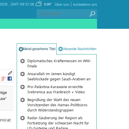
|
 2026 ,
GMT-09:52:38
8.99°
Über uns
kontaktiere uns
Meist gesehene Titel
Neueste Nachrichten
Diplomatisches Kräftemessen im WM-
Finale
Ansarallah im Jemen kündigt
Seeblockade gegen Saudi-Arabien an
Pro-Palästina-Karawane erreichte
Srebrenica aus Frankreich + Video
tige
use“
Begrüßung der Wahl des neuen
Vorsitzenden des Hamas-Politbüros
durch Widerstandsgruppen
Radar-Säuberung der Region als
Emirat
Fortsetzung der schwarzen Nacht für
US-Systeme und Radare