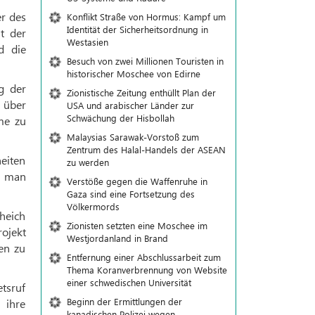
er des
Konflikt Straße von Hormus: Kampf um
Identität der Sicherheitsordnung in
t der
Westasien
d die
Besuch von zwei Millionen Touristen in
historischer Moschee von Edirne
g der
Zionistische Zeitung enthüllt Plan der
 über
USA und arabischer Länder zur
Schwächung der Hisbollah
me zu
Malaysias Sarawak-Vorstoß zum
Zentrum des Halal-Handels der ASEAN
eiten
zu werden
e man
Verstöße gegen die Waffenruhe in
Gaza sind eine Fortsetzung des
Völkermords
heich
Zionisten setzten eine Moschee im
ojekt
Westjordanland in Brand
en zu
Entfernung einer Abschlussarbeit zum
Thema Koranverbrennung von Website
einer schwedischen Universität
tsruf
Beginn der Ermittlungen der
 ihre
kanadischen Polizei wegen