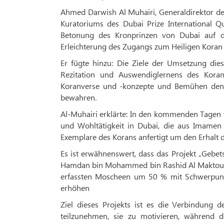
Ahmed Darwish Al Muhairi, Generaldirektor der
Kuratoriums des Dubai Prize International Q
Betonung des Kronprinzen von Dubai auf di
Erleichterung des Zugangs zum Heiligen Koran 
Er fügte hinzu: Die Ziele der Umsetzung die
Rezitation und Auswendiglernens des Kor
Koranverse und -konzepte und Bemühen den K
bewahren.
Al-Muhairi erklärte: In den kommenden Tagen 
und Wohltätigkeit in Dubai, die aus Imame
Exemplare des Korans anfertigt um den Erhalt d
Es ist erwähnenswert, dass das Projekt „Gebe
Hamdan bin Mohammed bin Rashid Al Maktoum, 
erfassten Moscheen um 50 % mit Schwerpunkt
erhöhen
Ziel dieses Projekts ist es die Verbindung
teilzunehmen, sie zu motivieren, während