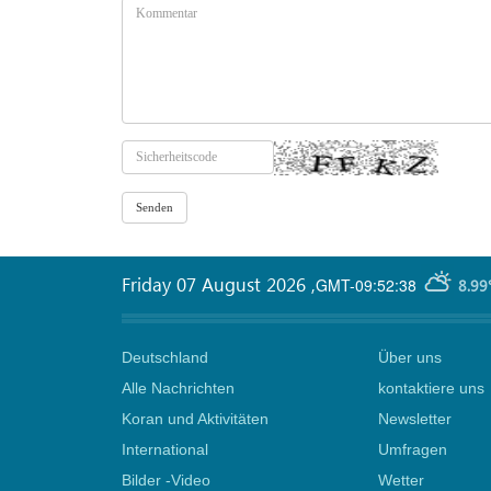
Friday 07 August 2026
,
GMT-09:52:38
8.99
Deutschland
Über uns
Alle Nachrichten
kontaktiere uns
Koran und Aktivitäten
Newsletter
International
Umfragen
Bilder -Video
Wetter