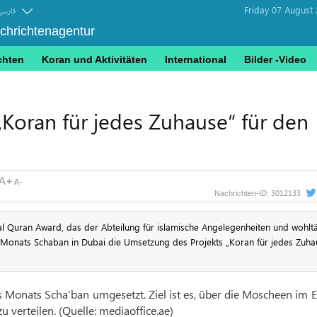
Friday 07 August
فارسی
achrichtenagentur
chten
Koran und Aktivitäten
International
Bilder -Video
Koran für jedes Zuhause“ für den
3012133
Nachrichten-ID:
l Quran Award, das der Abteilung für islamische Angelegenheiten und wohltä
 des Monats Schaban in Dubai die Umsetzung des Projekts „Koran für jedes Zuha
s Monats Scha‘ban umgesetzt. Ziel ist es, über die Moscheen im 
 verteilen. (Quelle: mediaoffice.ae)