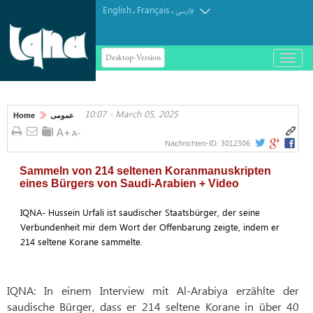
English
Français
.
.
فارسی
Desktop-Version
باز
و
بسته
کردن
10:07 - March 05, 2025
منو
Home
عمومی
3012306
Nachrichten-ID:
Sammeln von 214 seltenen Koranmanuskripten
eines Bürgers von Saudi-Arabien + Video
IQNA- Hussein Urfali ist saudischer Staatsbürger, der seine
Verbundenheit mir dem Wort der Offenbarung zeigte, indem er
214 seltene Korane sammelte.
IQNA: In einem Interview mit Al-Arabiya erzählte der
saudische Bürger, dass er 214 seltene Korane in über 40