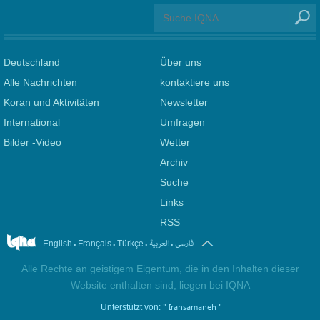
Deutschland
Über uns
Alle Nachrichten
kontaktiere uns
Koran und Aktivitäten
Newsletter
International
Umfragen
Bilder -Video
Wetter
Archiv
Suche
Links
RSS
.
.
.
.
فارسی
العربیة
English
Français
Türkçe
Alle Rechte an geistigem Eigentum, die in den Inhalten dieser
Website enthalten sind, liegen bei IQNA
" Iransamaneh "
Unterstützt von: