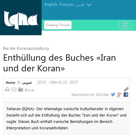
English
Français
.
.
فارسی
Desktop-Version
باز
و
بسته
کردن
Bei der Koranausstellung
منو
Enthüllung des Buches «Iran
und der Koran»
10:31 - March 11, 2025
Home
عمومی
3012364
Nachrichten-ID:
Teheran (IQNA)- Der ehemalige iranische Kulturberater in Algerien
bezieht sich auf die Enthüllung des Buches "Iran und der Koran" und
sagte: Dieses Buch enthält iranische Bemühungen im Bereich
Interpretation und Koranaktivitäten.