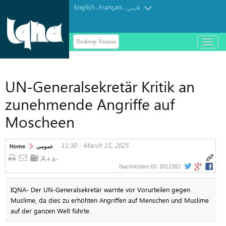
English
Français
.
.
فارسی
Desktop-Version
باز
و
بسته
کردن
UN-Generalsekretär Kritik an
منو
zunehmende Angriffe auf
Moscheen
11:30 - March 15, 2025
Home
عمومی
3012382
Nachrichten-ID:
IQNA- Der UN-Generalsekretär warnte vor Vorurteilen gegen
Muslime, da dies zu erhöhten Angriffen auf Menschen und Muslime
auf der ganzen Welt führte.