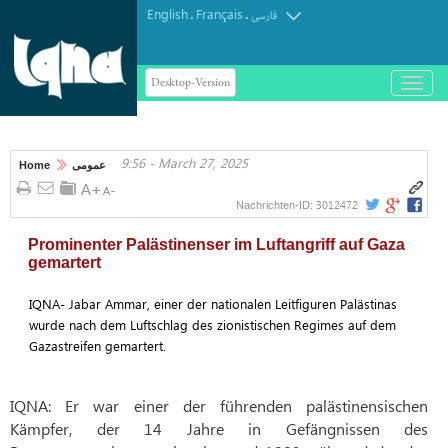
English
Français
.
.
فارسی
Desktop-Version
باز
و
بسته
کردن
9:56 - March 27, 2025
منو
Home
عمومی
3012472
Nachrichten-ID:
Prominenter Palästinenser im Luftangriff auf Gaza
gemartert
IQNA- Jabar Ammar, einer der nationalen Leitfiguren Palästinas
wurde nach dem Luftschlag des zionistischen Regimes auf dem
Gazastreifen gemartert.
IQNA: Er war einer der führenden palästinensischen
Kämpfer, der 14 Jahre in Gefängnissen des