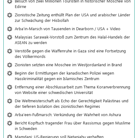
Besuch von zwei Millionen Touristen in historischer Moschee von
Edirne
Zionistische Zeitung enthüllt Plan der USA und arabischer Länder
zur Schwächung der Hisbollah
Arba'in-Marsch von Tausenden in Dearborn / USA + Video
Malaysias Sarawak-Vorstoß zum Zentrum des Halal-Handels der
ASEAN zu werden
Verstöße gegen die Waffenruhe in Gaza sind eine Fortsetzung
des Völkermords
Zionisten setzten eine Moschee im Westjordanland in Brand
Beginn der Ermittlungen der kanadischen Polizei wegen
Hasskriminalität gegen ein Islamisches Zentrum
Entfernung einer Abschlussarbeit zum Thema Koranverbrennung
von Website einer schwedischen Universität
Die Weltmeisterschaft als Echo der Gerechtigkeit Palästinas und
der tieferen Isolation des zionistischen Regimes
Arba'een-Fußmarsch: Verkündung der Wahrheit von Ashura
Bericht Kopftuch tragender Frau über Rassismus gegen Muslime
in Schweden
Mamdani: US-Regierung soll Netanjahu verhaften