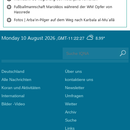
Fußballmannschaft Marokkos während der WM Opfer von
Hassrede
Fotos | Arba'in-Pilger auf dem Weg nach Karbala al-Muʿallā
Monday 10 August 2026
,
GMT-11:22:27
8.99°
Deutschland
Über uns
Alle Nachrichten
kontaktiere uns
Koran und Aktivitäten
Newsletter
International
Umfragen
Bilder -Video
Wetter
Archiv
Suche
Links