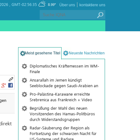
|
 2026 ,
GMT-02:56:35
8.99°
Über uns
kontaktiere uns
Meist gesehene Titel
Neueste Nachrichten
Diplomatisches Kräftemessen im WM-
Finale
Ansarallah im Jemen kündigt
Seeblockade gegen Saudi-Arabien an
Pro-Palästina-Karawane erreichte
Srebrenica aus Frankreich + Video
ngen
Begrüßung der Wahl des neuen
Vorsitzenden des Hamas-Politbüros
durch Widerstandsgruppen
irekt
Radar-Säuberung der Region als
Fortsetzung der schwarzen Nacht für
US-Systeme und Radare