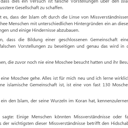
 dass dies ein Versuch ist falsche Vorstellungen über den Isl
sstere Gesellschaft zu schaffen.
ißt es, dass der Islam oft durch die Linse von Missverständniss
schee Menschen mit unterschiedlichen Hintergründen ein an dies
ngen und einige Hindernisse abzubauen.
n, dass die Bildung einer geschlossenen Gemeinschaft ein
alschen Vorstellungen zu beseitigen und genau das wird in d
en, die zuvor noch nie eine Moschee besucht hatten und ihr Bes
n eine Moschee gehe. Alles ist für mich neu und ich lerne wirkli
ine islamische Gemeinschaft ist, ist eine von fast 130 Mosche
 ein den Islam, der seine Wurzeln im Koran hat, kennenzulerne
sagte: Einige Menschen könnten Missverständnisse oder fa
 der wichtigsten dieser Missverständnisse betrifft den Hidscha