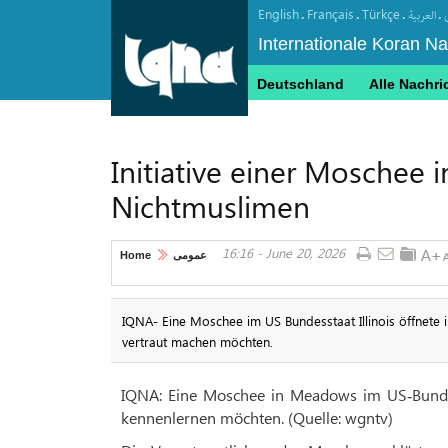
English
Français
Türkçe
.
.
.
.
العربیة
Internationale Koran N
Deutschland
Alle Nachri
Initiative einer Moschee i
Nichtmuslimen
16:16 - June 20, 2026
Home
عمومی
IQNA- Eine Moschee im US Bundesstaat Illinois öffnete i
vertraut machen möchten.
IQNA: Eine Moschee in Meadows im US‑Bundesst
kennenlernen möchten. (Quelle: wgntv)