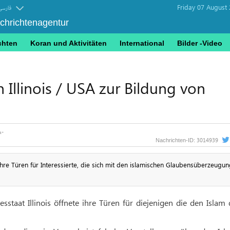
Friday 07 August
فارسی
achrichtenagentur
chten
Koran und Aktivitäten
International
Bilder -Video
n Illinois / USA zur Bildung von
3014939
Nachrichten-ID:
hre Türen für Interessierte, die sich mit den islamischen Glaubensüberzeugu
aat Illinois öffnete ihre Türen für diejenigen die den Islam d