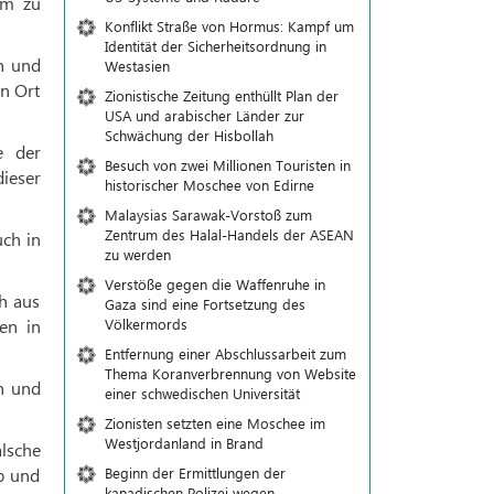
am zu
Konflikt Straße von Hormus: Kampf um
Identität der Sicherheitsordnung in
en und
Westasien
en Ort
Zionistische Zeitung enthüllt Plan der
USA und arabischer Länder zur
Schwächung der Hisbollah
e der
Besuch von zwei Millionen Touristen in
ieser
historischer Moschee von Edirne
Malaysias Sarawak-Vorstoß zum
Zentrum des Halal-Handels der ASEAN
uch in
zu werden
Verstöße gegen die Waffenruhe in
ch aus
Gaza sind eine Fortsetzung des
Völkermords
en in
Entfernung einer Abschlussarbeit zum
Thema Koranverbrennung von Website
n und
einer schwedischen Universität
Zionisten setzten eine Moschee im
Westjordanland in Brand
lsche
Beginn der Ermittlungen der
b und
kanadischen Polizei wegen