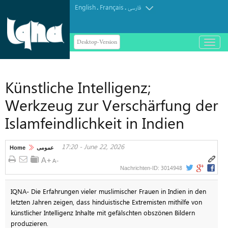
English
Français
.
.
فارسی
Desktop-Version
باز
و
بسته
کردن
Künstliche Intelligenz;
منو
Werkzeug zur Verschärfung der
Islamfeindlichkeit in Indien
17:20 - June 22, 2026
Home
عمومی
3014948
Nachrichten-ID:
IQNA- Die Erfahrungen vieler muslimischer Frauen in Indien in den
letzten Jahren zeigen, dass hinduistische Extremisten mithilfe von
künstlicher Intelligenz Inhalte mit gefälschten obszönen Bildern
produzieren.