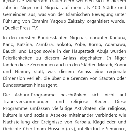
IQNA: Die Muharram-Trauerfeiern weiteten sich in diesem
Jahr in Niger und Nigeria auf mehr als 400 Städte und
Gemeinden aus, was von der Islamischen Bewegung unter
Führung von Ibrahim Yaqoub Zakzaky organisiert wurde.
(Quelle: Press TV)
In den meisten Bundesstaaten Nigerias, darunter Kaduna,
Kano, Katsina, Zamfara, Sokoto, Yobe, Borno, Adamawa,
Bauchi und Lagos sowie in der Hauptstadt Abuja wurden
Feierlichkeiten zu diesem Anlass abgehalten. In Niger
fanden diese Zeremonien auch in den Städten Maradi, Konni
und Niamey statt, was diesem Anlass eine regionale
Dimension verlieh, die über die Grenzen von Städten oder
Bundesstaaten hinausgeht.
Die Ashura-Programme beschränken sich nicht auf
Trauerversammlungen und religiöse Reden. Diese
Programme umfassen vielfältige Aktivitäten die religiöse,
kulturelle und soziale Aspekte miteinander verbinden; wie
Nachstellung der Ereignisse von Karbala, Klagelieder und
Gedichte über Imam Hussein (a.s.), intellektuelle Seminare,