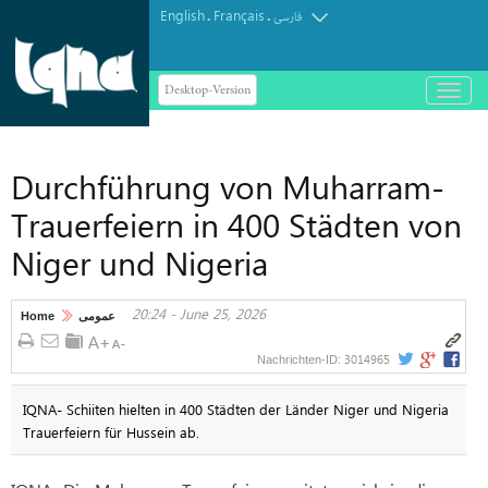
English
Français
.
.
فارسی
Desktop-Version
باز
و
بسته
کردن
Durchführung von Muharram-
منو
Trauerfeiern in 400 Städten von
Niger und Nigeria
20:24 - June 25, 2026
Home
عمومی
3014965
Nachrichten-ID:
IQNA- Schiiten hielten in 400 Städten der Länder Niger und Nigeria
Trauerfeiern für Hussein ab.