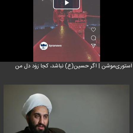
Play
Video
استوری‌موشن | اگر حسین(ع) نباشد، کجا رَوَد دل من