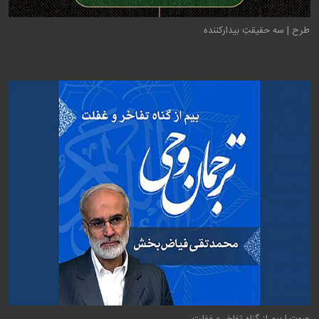
طرح | سه حقیقتِ بیدارکننده