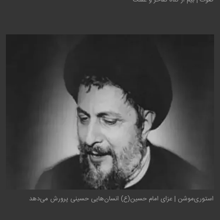
صوت | بیم از گناه تفاخر و غفلت
استوری‌موشن | عزای امام حسین(ع) انسان‌هایی حسینی پرورش می‌دهد