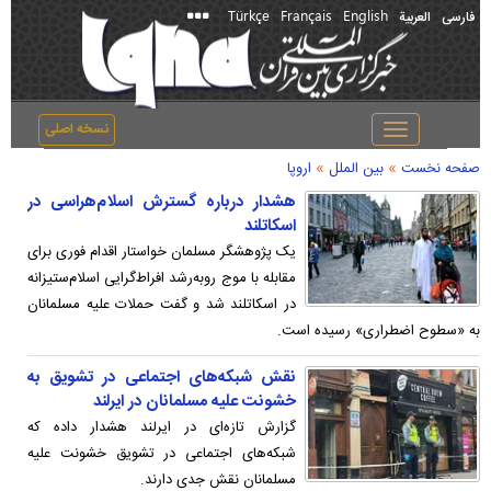
Türkçe
Français
English
فارسی
العربیة
نسخه اصلی
Toggle
navigation
»
»
صفحه نخست
بین الملل
اروپا
هشدار درباره گسترش اسلام‌هراسی در
اسکاتلند
یک پژوهشگر مسلمان خواستار اقدام فوری برای
مقابله با موج رو‌به‌رشد افراط‌گرایی اسلام‌ستیزانه
در اسکاتلند شد‌ و گفت حملات علیه مسلمانان
به «سطوح اضطراری» رسیده است.
نقش شبکه‌های اجتماعی در تشویق به
خشونت علیه مسلمانان در ایرلند
گزارش تازه‌ای در ایرلند هشدار داده که
شبکه‌های اجتماعی در تشویق خشونت علیه
مسلمانان نقش جدی دارند.