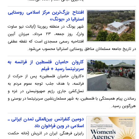
افتتاح بزرگ‌ترین مرکز اسلامی روستایی
استرالیا در «یونگ»
شهر یونگ در منطقه ریورینا (ایالت نیو ساوت
ولز)، روز جمعه، ۲۳ مرداد، میزبان آیین
افتتاحیه رسمی مسجدی است که نقطه عطفی
در تاریخ جامعه مسلمانان مناطق روستایی استرالیا محسوب می‌شود.
کاروان حامیان فلسطین از فرانسه به
سربرنیتسا رسید + فیلم
«کاروان حامیان فلسطین» پس از حرکت از
فرانسه، با هدف جلب توجه عموم مردم به
نسل‌کشی جاری رژیم صهیونیستی در غزه و
رساندن پیام همبستگی با فلسطین، به شهر مسلمان‌نشین سربرنیتسا در بوسنی و
هرزگوین رسید.
دومین کنفرانس بین‌المللی تمدن ایرانی ـ
اسلامی در وین فراخوان داد
رایزنی فرهنگی ایران در اتریش (خانه حکمت