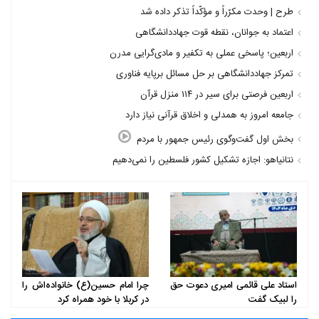
طرح | وحدت مکرّراً و مؤکّداً تذکر داده شد
اعتماد به جوانان، نقطه قوت جهاددانشگاهی
اربعین؛ پاسخی عملی به تکفیر و مادی‌گرایی مدرن
تمرکز جهاددانشگاهی بر حل مسائل برپایه فناوری
اربعین فرصتی برای سیر در ۱۱۴ منزل قرآن
جامعه امروز به همدلی و اخلاق قرآنی نیاز دارد
بخش اول گفت‌وگوی رئیس جمهور با مردم
نتانیاهو: اجازه تشکیل کشور فلسطین را نمی‌دهیم
استاد علی قائمی امیری دعوت حق
چرا امام حسین(ع) خانواده‌اش را
ف
را لبیک گفت
در کربلا با خود همراه کرد
چ