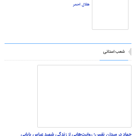
جهاد در میدان نفس؛ روایت‌هایی از زندگی شهید عباس بابایی
شهید عباس بابایی نه‌تنها با مهارت‌های رزمی، بلکه با نبردی خاموش در میدان درونش
شناخته می‌شود؛ سلوکی که او را...
چرا امام حسین(ع) خانواده‌اش را در کربلا با خود
همراه کرد