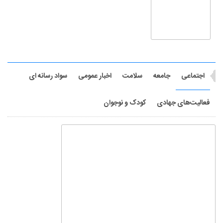
فعالیت‌های جهادی
کودک و نوجوان
استاد علی قائمی امیری دعوت حق را لبیک گفت
علی قائمی امیری از اساتید نامدار حوزه تعلیم و تربیت شامگاه اربعین حسینی در ۸۹ سالگی
دیده از جهان فرو بست.
پایان حماسه‌ اربعین حسینی؛ پیروزی قدرت نرم