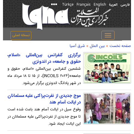
Türkçe
Français
English
فارسی
العربیة
نسخه اصلی
Toggle
navigation
»
»
صفحه نخست
بین الملل
شرق آسیا
برگزاری کنفرانس بین‌المللی «اسلام،
حقوق و جامعه» در اندونزی
ششمین کنفرانس بین‌المللی «اسلام، حقوق و
جامعه»(INCOILS ۲۰۲۶)، از ۱۵ تا ۱۸ مرداد ماه
در شهر پادانگ اندونزی برگزار می‌شود.
موج جدیدی از نفرت‌پراکنی علیه مسلمانان
در ایالت آسام هند
وقوع سیل در ایالت آسام هند باعث شده است
تا موج جدیدی از نفرت‌پراکنی علیه مسلمانان در
این ایالت ایجاد شود.