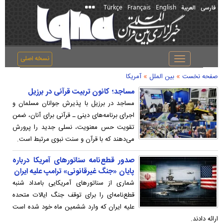
Türkçe
Français
English
فارسی
العربیة
نسخه اصلی
Toggle
navigation
»
»
صفحه نخست
بین الملل
آمریکا
مساجد؛ کانون تربیت قرآنی در برزیل
مساجد در برزیل با پذیرش جوانان مسلمان و
اجرای برنامه‌های دینی ـ قرآنی برای آنان، ضمن
تقویت حس معنویت، نسلی جدید را پرورش
می‌دهند که با قرآن و سنت نبوی مرتبط است.
صدور قطع‌نامه سناتورهای آمریکا درباره
پایان «جنگ غیرقانونی» ترامپ علیه ایران
شماری از سناتورهای آمریکایی بامداد شنبه
قطع‌نامه‌ای را برای توقف جنگ ایالات متحده
علیه ایران که وارد ششمین ماه خود شده است
ارائه دادند.