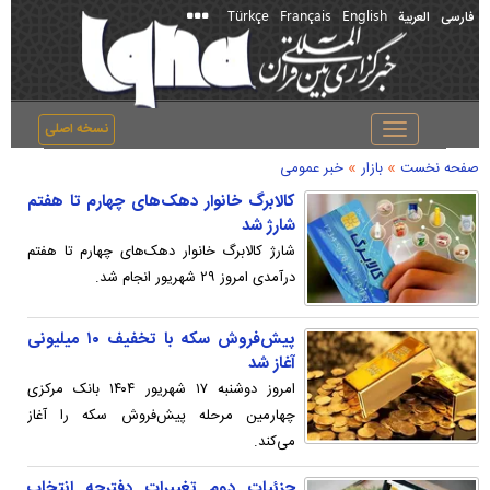
Türkçe
Français
English
فارسی
العربیة
نسخه اصلی
Toggle
navigation
»
»
صفحه نخست
بازار
خبر عمومی
کالابرگ خانوار دهک‌های چهارم تا هفتم
شارژ شد
شارژ کالابرگ خانوار دهک‌های چهارم تا هفتم
درآمدی امروز ۲۹ شهریور انجام شد.
پیش‌فروش سکه با تخفیف ۱۰ میلیونی
آغاز شد
امروز دوشنبه ۱۷ شهریور ۱۴۰۴ بانک مرکزی
چهارمین مرحله پیش‌فروش سکه را آغاز
می‌کند.
جزئیات دوم تغییرات دفترچه‌ انتخاب