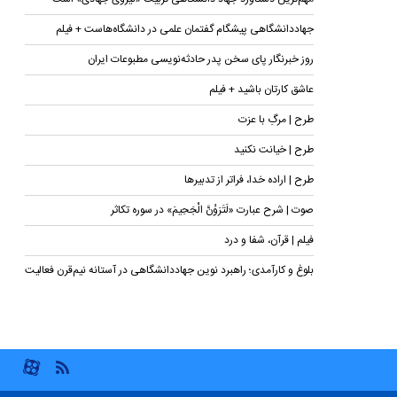
جهاددانشگاهی پیشگام گفتمان علمی در دانشگاه‌هاست + فیلم
روز خبرنگار پای سخن پدر حادثه‌نویسی مطبوعات ایران
عاشق کارتان باشید + فیلم
طرح | مرگِ با عزت
طرح | خیانت نکنید
طرح | اراده خدا، فراتر از تدبیرها
صوت | شرح عبارت «لَتَرَوُنَّ الْجَحِیمَ» در سوره تکاثر
فیلم | قرآن، شفا و درد
بلوغ و کارآمدی؛ راهبرد نوین جهاددانشگاهی در آستانه نیم‌قرن فعالیت