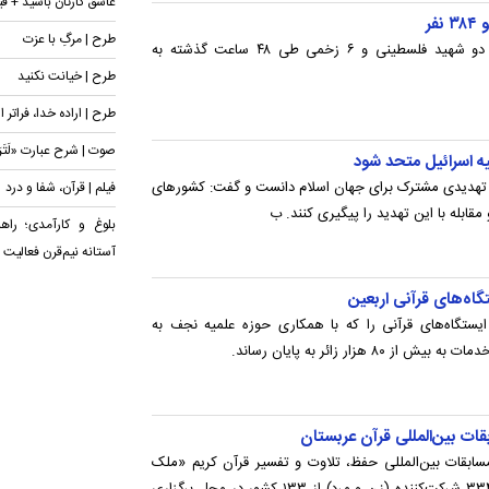
عاشق کارتان باشید + فی
طرح | مرگِ با عزت
وزارت بهداشت غزه از انتقال پیکر‌های دو شهید فلسطینی و ۶ زخمی طی ۴۸ ساعت گذشته به
طرح | خیانت نکنید
طرح | اراده خدا، فراتر ا
صوت | شرح عبارت «لَتَرَوُ
یه اسرائیل متحد شود
تهدیدی مشترک برای جهان اسلام دانست و گفت: کشور‌های
فیلم | قرآن، شفا و درد
ابله با این تهدید را پیگیری کنند. ب
بلوغ و کارآمدی؛ راه
آستانه نیم‌قرن فعالیت
ستگاه‌های قرآنی را که با همکاری حوزه علمیه نجف به
هزار زائر به پایان رساند.
بقات بین‌المللی حفظ، تلاوت و تفسیر قرآن کریم «ملک