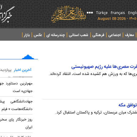
Türkçe
Français
Engl
معارف
اجتماعی
فرهنگی
شعب استانی
چندرسانه ای
عکس
بازار
فرت مصری‌ها علیه رژیم صهیونیستی
آخرین اخبار
پربازدید
ی‌ها که به ورزش هم کشیده شده است، انتقاد کرده‌اند.
پربحث ترین عناوین
مهم‌ترین دستاورد جه
جهادی» است
جهاددانشگاهی پی
توافق مکه
دانشگاه‌هاست + فیلم
ترک میان عربستان، ترکیه و پاکستان استقبال کرد.
روز خبرنگار پای سخن
ایران