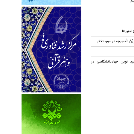
لم
ز تدبیرها
نَّ الْجَحِیمَ» در سوره تکاثر
برد نوین جهاددانشگاهی در