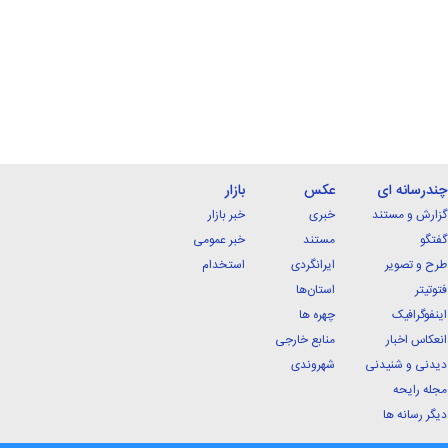
چندرسانه ای
عکس
بازار
گزارش و مستند
خبری
خبر بازار
گفتگو
مستند
خبر عمومی
طرح و تصویر
ایرانگردی
استخدام
فتوتیتر
استان‌ها
اینفوگرافیک
چهره ها
انعکاس اخبار
منابع خارجی
دیدنی و شنیدنی
شهروندی
مجله رایحه
دیگر رسانه ها