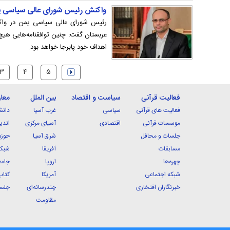
واکنش رئیس شورای عالی سیاسی یمن 
رئیس شورای عالی سیاسی یمن در واکن
عربستان گفت: چنین توافقنامه‌هایی هیچ 
اهداف خود پابرجا خواهد بود.
۳
۴
۵
فعالیت قرآنی
سیاست و اقتصاد
بین الملل
معا
فعالیت های قرآنی
سیاسی
غرب آسیا
دانش
موسسات قرآنی
اقتصادی
آسیای مرکزی
اندی
جلسات و محافل
شرق آسیا
حوزه
مسابقات
آفریقا
شبکه
چهره‌ها
اروپا
جامع
شبکه اجتماعی
آمریکا
کتاب
خبرنگاران افتخاری
چندرسانه‌ای
جلسا
مقاومت