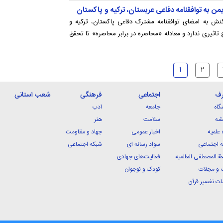
به توافقنامه دفاعی عربستان، ترکیه و پاکستان
ش به امضای توافقنامه مشترک دفاعی پاکستان، ترکیه و
تاثیری ندارد و معادله «محاصره در برابر محاصره» تا تحقق
۱
۲
رف
اجتماعی
فرهنگی
شعب استانی
گاه
جامعه
ادب
شه
سلامت
هنر
 علمیه
اخبار عمومی
جهاد و مقاومت
 اجتماعی
سواد رسانه ای
شبکه اجتماعی
ة المصطفی العالمیه
فعالیت‌های جهادی
 و مجلات
کودک و نوجوان
ت تفسیر قرآن