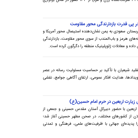
عبدالعزیز»، از دیروز، ۱۶ مرداد با حضور ۳۳۴ شرکت‌کننده (زن و مرد) از ۱۳۳ کشور در محل برگزاری
ر پی قدرت بازدارندگی محور مقاومت
عربستان سعودی به یمن نشان‌دهنده استیصال محور آمریکا و
های هرمز و باب‌المندب از سوی محور مقاومت، بازدارندگی
داده و معادلات ژئوپلیتیک منطقه را دگرگون کرده است.
قلید شیعیان با تأکید بر حساسیت مسئولیت رسانه در عصر
یدادها، هدایت افکار عمومی، ارتقای آگاهی جوامع، نقشی
 زیارت اربعین در حرم امام حسین(ع)
 اربعین با حضور دبیرکل آستان مقدس حسینی و جمعی از
ان از کشورهای مختلف، در صحن مطهر حسینی آغاز شد؛
را پدیده‌ای جهانی با ظرفیت‌های علمی، فرهنگی و تمدنی