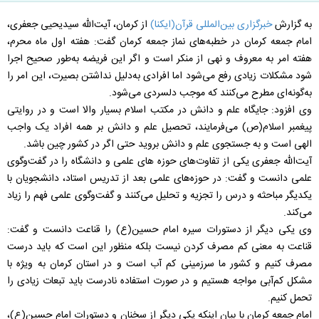
به گزارش
خبرگزاری بین‌المللی قرآن(ایکنا)
از کرمان، آیت‌الله سیدیحیی جعفری،
امام جمعه کرمان در خطبه‌های نماز جمعه کرمان گفت: هفته اول ماه محرم،
هفته امر به معروف و نهی از منکر است و اگر این فریضه به‌طور صحیح اجرا
شود مشکلات زیادی رفع می‌شود اما افرادی به‌دلیل نداشتن بصیرت، این امر را
به‌گونه‌ای مطرح می‌کنند که موجب دلسردی می‌شود.
وی افزود: جایگاه علم و دانش در مکتب اسلام بسیار والا است و در روایتی
پیغمبر اسلام(ص) می‌فرمایند، تحصیل علم و دانش بر همه افراد یک واجب
الهی است و به جستجوی علم و دانش بروید حتی اگر در کشور چین باشد.
آیت‌الله جعفری یکی از تفاوت‌های حوزه های علمی و دانشگاه را در گفت‌وگوی
علمی دانست و گفت: در حوزه‌های علمی بعد از تدریس استاد، دانشجویان با
یکدیگر مباحثه و درس را تجزیه و تحلیل می‌کنند و گفت‌وگوی علمی فهم را زیاد
می‌کند.
وی یکی دیگر از دستورات سیره امام حسین(ع) را قناعت دانست و گفت:
قناعت به معنی کم مصرف کردن نیست بلکه منظور این است که باید درست
مصرف کنیم و کشور ما سرزمینی کم آب است و در استان کرمان به ویژه با
مشکل کم‌آبی مواجه هستیم و در صورت استفاده نادرست باید تبعات زیادی را
تحمل کنیم.
امام جمعه کرمان با بیان اینکه یکی دیگر از سخنان و دستورات امام حسین(ع)،