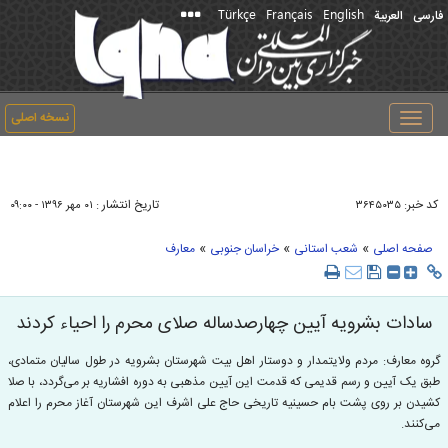
Türkçe
Français
English
فارسی
العربیة
نسخه اصلی
Toggle
navigation
کد خبر:
تاریخ انتشار :
۳۶۴۵۰۳۵
۰۱ مهر ۱۳۹۶ - ۰۹:۰۰
»
»
»
صفحه اصلی
شعب استانی
خراسان جنوبی
معارف
سادات بشرویه آیین چهارصدساله صلای محرم را احیاء کردند
گروه معارف: مردم ولایتمدار و دوستار اهل بیت شهرستان بشرویه در طول سالیان متمادی،
طبق یک آیین و رسم قدیمی که قدمت این آیین مذهبی به دوره افشاریه بر می‌گردد، با صلا
کشیدن بر روی پشت بام حسینیه تاریخی حاج علی اشرف این شهرستان آغاز محرم را اعلام
می‌کنند.