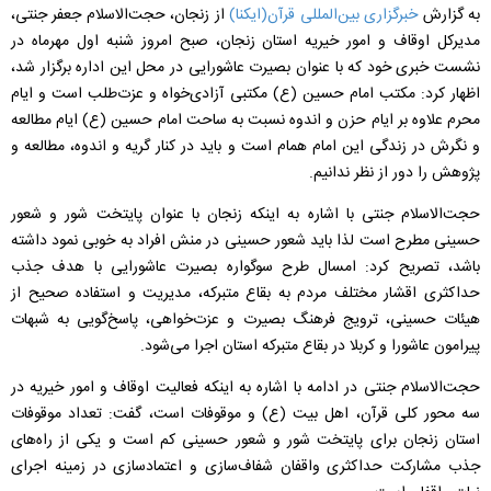
به گزارش
خبرگزاری بین‌المللی قرآن(ایکنا)
از زنجان، حجت‌الاسلام جعفر جنتی،
مدیرکل اوقاف و امور خیریه استان زنجان، صبح امروز شنبه اول مهرماه در
نشست خبری خود که با عنوان بصیرت عاشورایی در محل این اداره برگزار شد،
اظهار کرد: مکتب امام حسین (ع) مکتبی آزادی‌خواه و عزت‌طلب است و ایام
محرم علاوه بر ایام حزن و اندوه نسبت به ساحت امام حسین (ع) ایام مطالعه
و نگرش در زندگی این امام همام است و باید در کنار گریه و اندوه، مطالعه و
پژوهش را دور از نظر ندانیم.
حجت‌الاسلام جنتی با اشاره به اینکه زنجان با عنوان پایتخت شور و شعور
حسینی مطرح است لذا باید شعور حسینی در منش افراد به خوبی نمود داشته
باشد، تصریح کرد: امسال طرح سوگواره بصیرت عاشورایی با هدف جذب
حداکثری اقشار مختلف مردم به بقاع متبرکه، مدیریت و استفاده صحیح از
هیئات حسینی، ترویج فرهنگ بصیرت و عزت‌خواهی، پاسخ‌گویی به شبهات
پیرامون عاشورا و کربلا در بقاع متبرکه استان اجرا می‌شود.
حجت‌الاسلام جنتی در ادامه با اشاره به اینکه فعالیت اوقاف و امور خیریه در
سه محور کلی قرآن، اهل بیت (ع) و موقوفات است، گفت: تعداد موقوفات
استان زنجان برای پایتخت شور و شعور حسینی کم است و یکی از راه‌های
جذب مشارکت حداکثری واقفان شفاف‌سازی و اعتمادسازی در زمینه اجرای