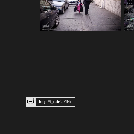
https://iqna.ir/۰۰FIHn