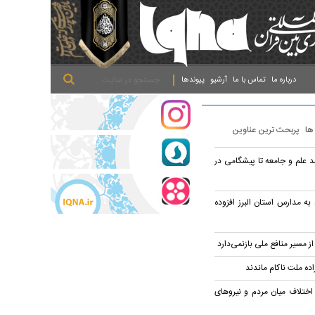
.
.
.
درباره ما
تماس با ما
آرشیو
پیوندها
 ها
پربحث ترین عناوین
د علم و جامعه تا پیشگامی در
به مدارس استان البرز افزوده
از مسیر منافع ملی بازنمی‌دارد
راده ملت ناکام ماندند
اختلاف میان مردم و نیروهای