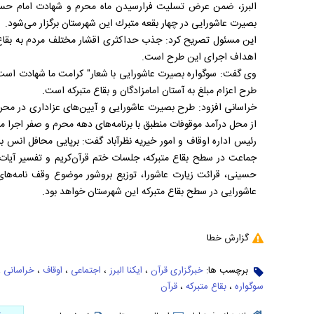
البرز، ضمن عرض تسلیت فرارسیدن ماه محرم و شهادت امام حسین
بصيرت عاشورايی در چهار بقعه متبرك این شهرستان برگزار می‌شود.
اين مسئول تصريح كرد: جذب حداكثری اقشار مختلف مردم به بقاع م
اهداف اجرای اين طرح است.
وی گفت: سوگواره بصیرت عاشورایی با شعار" کرامت ما شهادت است" 
طرح اعزام مبلغ به آستان امامزادگان و بقاع متبرکه است.
خراسانی افزود: طرح بصیرت عاشورایی و آیین‌های عزاداری در محرم
از محل درآمد موقوفات منطبق با برنامه‌های دهه محرم و صفر اجرا م
رئيس اداره اوقاف و امور خيريه نظرآباد گفت: برپایی محافل انس با 
جماعت در سطح بقاع متبرکه، جلسات ختم قرآن‌کریم و تفسیر آیات،
حسینی، قرائت زیارت عاشورا، توزیع بروشور موضوع وقف نامه‌های
عاشورایی در سطح بقاع متبرکه این شهرستان خواهد بود.
گزارش خطا
برچسب ها:
خبرگزاری قرآن
،
ایکنا البرز
،
اجتماعی
،
اوقاف
،
خراسانی
،
سوگواره
،
بقاع متبرکه
،
قرآن