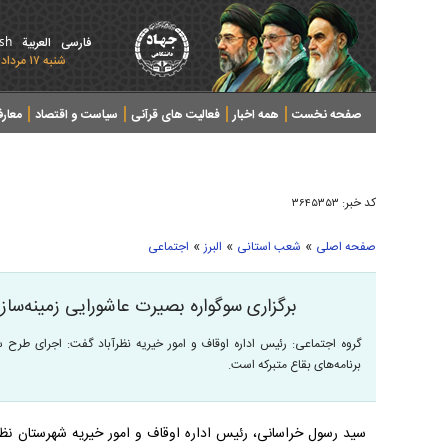
ish
فارسی
العربیة
شنبه ۱۷ مرداد ۱۴۰۵ - 2026 August 08
صفحه نخست
همه اخبار
فعالیت های قرآنی
سیاست و اقتصاد
معار
کد خبر:
۳۶۴۵۳۵۳
»
»
»
صفحه اصلی
شعب استانی
البرز
اجتماعی
برگزاری سوگواره بصيرت عاشورايی زمينه‌س
گروه اجتماعی: رئيس اداره اوقاف و امور خيريه نظرآباد گفت: اجرای طرح 
برنامه‌های بقاع متبركه است.
سيد رسول خراسانی، رئيس اداره اوقاف و امور خيريه شهرستان نظر