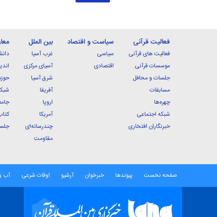
فعالیت قرآنی
سیاست و اقتصاد
بین الملل
معا
فعالیت های قرآنی
سیاسی
غرب آسیا
دانش
موسسات قرآنی
اقتصادی
آسیای مرکزی
اندی
جلسات و محافل
شرق آسیا
حوزه
مسابقات
آفریقا
شبکه
چهره‌ها
اروپا
جامع
شبکه اجتماعی
آمریکا
کتاب
خبرنگاران افتخاری
چندرسانه‌ای
جلسا
مقاومت
صفحه نخست
پیوندها
خبرخوان
آرشیو
اوقات شرعی
آب و