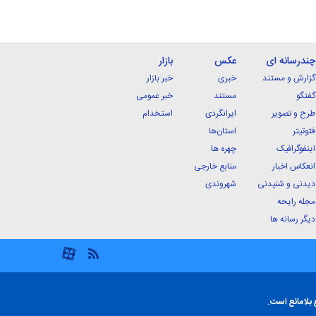
چندرسانه ای
عکس
بازار
گزارش و مستند
خبری
خبر بازار
گفتگو
مستند
خبر عمومی
طرح و تصویر
ایرانگردی
استخدام
فتوتیتر
استان‌ها
اینفوگرافیک
چهره ها
انعکاس اخبار
منابع خارجی
دیدنی و شنیدنی
شهروندی
مجله رایحه
دیگر رسانه ها
 بلامانع است.