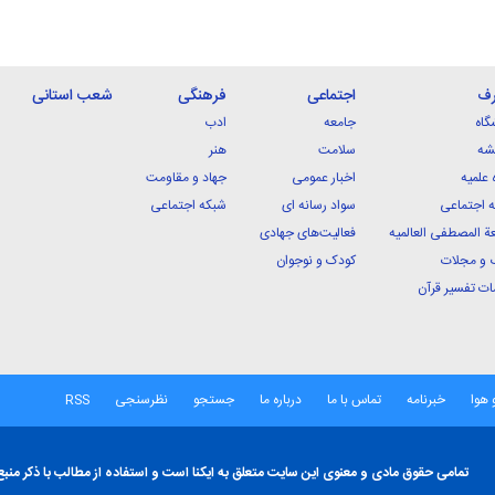
رف
اجتماعی
فرهنگی
شعب استانی
گاه
جامعه
ادب
شه
سلامت
هنر
 علمیه
اخبار عمومی
جهاد و مقاومت
 اجتماعی
سواد رسانه ای
شبکه اجتماعی
ة المصطفی العالمیه
فعالیت‌های جهادی
 و مجلات
کودک و نوجوان
ت تفسیر قرآن
 هوا
خبرنامه
تماس با ما
درباره ما
جستجو
نظرسنجی
RSS
تمامی حقوق مادی و معنوی این سایت متعلق به ایکنا است و استفاده از مطالب با ذکر منبع