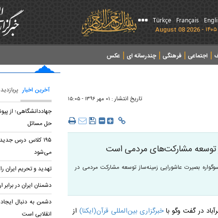
Türkçe
Français
Engl
ف
اجتماعی
فرهنگی
چندرسانه ای
عکس
آخرین اخبار
پربازدید
تاریخ انتشار :
۰۱ مهر ۱۳۹۶ - ۱۵:۰۵
جهاددانشگاهی؛ از پیون
حل مسائل
۱۹۵ کلاس درس جدید 
از توسعه مشاركت‌های مردمی است
می‌شود
سوگواره بصيرت عاشورايی زمينه‌ساز توسعه مشاركت مردمی در
تهدید و تحریم ایران را 
دشمنان ایران در برابر ا
دشمن به دنبال ایجاد 
آباد در گفت وگو با
خبرگزاری بین‌المللی قرآن(ایکنا)
از
انقلابی است